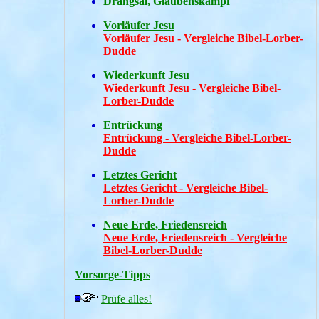
Drangsal, Glaubenskampf
Vorläufer Jesu
Vorläufer Jesu - Vergleiche Bibel-Lorber-
Dudde
Wiederkunft Jesu
Wiederkunft Jesu - Vergleiche Bibel-
Lorber-Dudde
Entrückung
Entrückung - Vergleiche Bibel-Lorber-
Dudde
Letztes Gericht
Letztes Gericht - Vergleiche Bibel-
Lorber-Dudde
Neue Erde, Friedensreich
Neue Erde, Friedensreich - Vergleiche
Bibel-Lorber-Dudde
Vorsorge-Tipps
Prüfe alles!