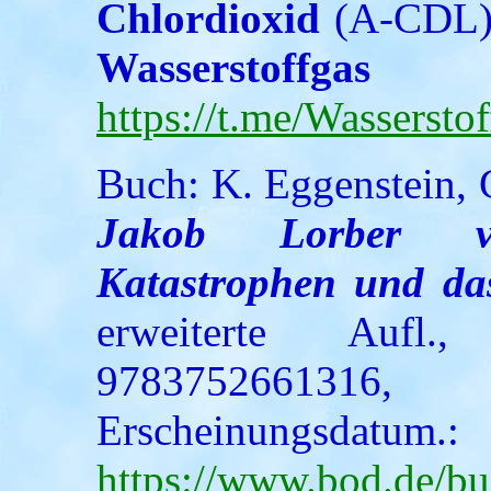
Chlordioxid
(A-CDL
Wasserst
https://t.me/Wasserst
Buch: K. Eggenstein,
Jakob Lorber ver
Katastrophen und da
erweiterte Aufl
97837526613
Erscheinungsdatum
https://www.bod.de/bu