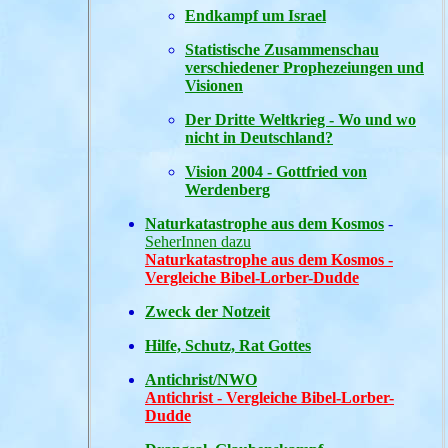
Endkampf um Israel
Statistische Zusammenschau
verschiedener Prophezeiungen und
Visionen
Der Dritte Weltkrieg - Wo und wo
nicht in Deutschland?
Vision 2004 - Gottfried von
Werdenberg
Naturkatastrophe aus dem Kosmos
-
SeherInnen dazu
Naturkatastrophe aus dem Kosmos -
Vergleiche Bibel-Lorber-Dudde
Zweck der Notzeit
Hilfe, Schutz, Rat Gottes
Antichrist/NWO
Antichrist - Vergleiche Bibel-Lorber-
Dudde