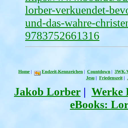
lorber-verkuendet-bev
und-das-wahre-christe
9783752661316
Home
|
Endzeit-Kennzeichen
|
Countdown
|
3WK-V
Jesu
|
Friedenszeit
|
Jakob Lorber
|
Werke 
eBooks: Lor