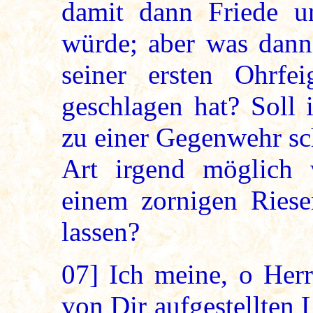
damit dann Friede u
würde; aber was dann
seiner ersten Ohrfe
geschlagen hat? Soll 
zu einer Gegenwehr sch
Art irgend möglich 
einem zornigen Riese
lassen?
07]
Ich meine, o Herr
von Dir aufgestellten 