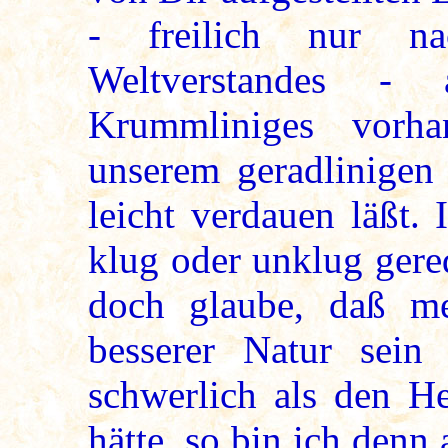
- freilich nur n
Weltverstandes 
Krummliniges vorh
unserem geradlinigen
leicht verdauen läßt.
klug oder unklug gere
doch glaube, daß mei
besserer Natur sei
schwerlich als den He
hätte, so bin ich den