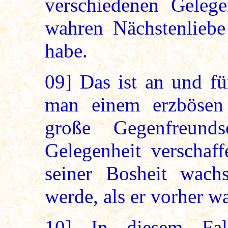
verschiedenen Gelege
wahren Nächstenlieb
habe.
09]
Das ist an und fü
man einem erzbösen
große Gegenfreund
Gelegenheit verschaff
seiner Bosheit wac
werde, als er vorher wa
10]
In diesem Fall 