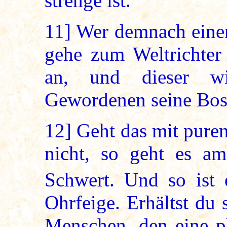
strenge ist.
11]
Wer demnach einen 
gehe zum Weltrichter
an, und dieser w
Gewordenen seine Bosh
12]
Geht das mit pure
nicht, so geht es a
Schwert. Und so ist
Ohrfeige. Erhältst du
Menschen, den eine pl