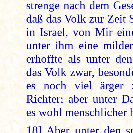
strenge nach dem Gese
daß das Volk zur Zeit 
in Israel, von Mir ei
unter ihm eine milde
erhoffte als unter de
das Volk zwar, besond
es noch viel ärger z
Richter; aber unter 
es wohl menschlicher h
18]
Aber unter den sp