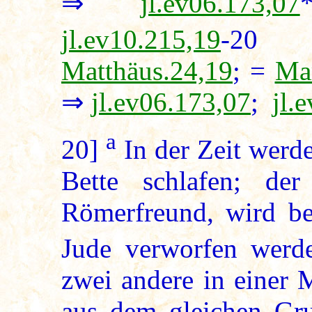
⇒
jl.ev06.173,07
jl.ev10.215,19
-
Matthäus.24,19
; =
Ma
⇒
jl.ev06.173,07
;
jl.
a
20]
In der Zeit werd
Bette schlafen; der
Römerfreund, wird be
Jude verworfen werd
zwei andere in einer 
aus dem gleichen Gru