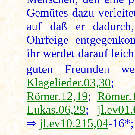
Gemütes dazu verleitet
auf daß er dadurch
Ohrfeige entgegenkom
ihr werdet darauf leic
guten Freunden we
Klagelieder.03,30
Römer.12,19
;
Römer.
Lukas.06,29
;
jl.ev01
⇒
jl.ev10.215,04
-16*