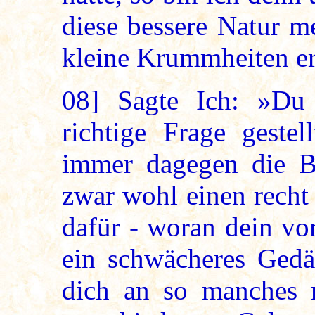
diese bessere Natur m
kleine Krummheiten e
08]
Sagte Ich: »Du 
richtige Frage geste
immer dagegen die 
zwar wohl einen recht 
dafür - woran dein vor
ein schwächeres Gedäc
dich an so manches n