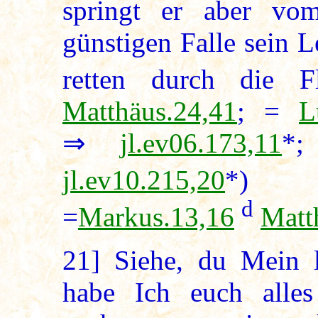
springt er aber v
günstigen Falle sein 
retten durch die F
Matthäus.24,41
; =
L
⇒
jl.ev06.173,11
jl.ev10.215,20
*
d
=
Markus.13,16
Matt
21]
Siehe, du Mein l
habe Ich euch alle