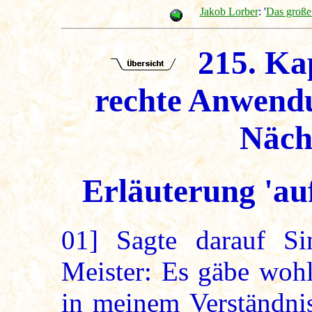
Jakob Lorber
: '
Das große
215. Kap
rechte Anwendu
Näch
Erläuterung 'au
01]
Sagte darauf Si
Meister: Es gäbe wohl
in meinem Verständnis