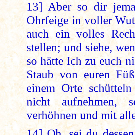
13]
Aber so dir jema
Ohrfeige in voller Wu
auch ein volles Rec
stellen; und siehe, we
so hätte Ich zu euch n
Staub von euren Füß
einem Orte schütteln 
nicht aufnehmen, 
verhöhnen und mit all
14]
Oh, sei du dessen