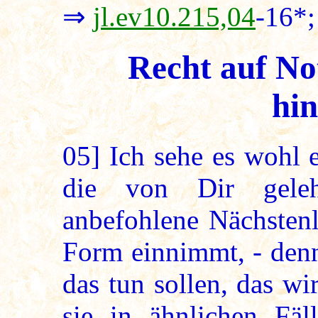
⇒
jl.ev10.215,04
-16*
Recht auf No
hin
05]
Ich sehe es wohl e
die von Dir gele
anbefohlene Nächstenl
Form einnimmt, - denn
das tun sollen, das w
sie in ähnlichen Fäl