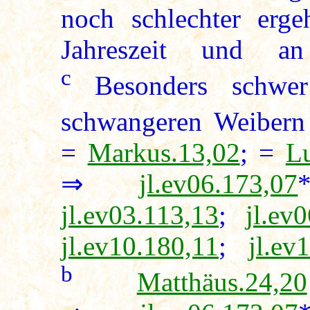
noch schlechter erg
Jahreszeit und an
c
Besonders schwer
schwangeren Weibern
=
Markus.13,02
; =
L
⇒
jl.ev06.173,07
jl.ev03.113,13
;
jl.ev
jl.ev10.180,11
;
jl.ev
b
Matthäus.24,20