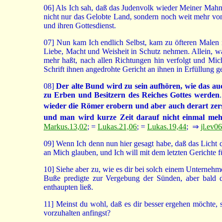
06]
Als Ich sah, daß das Judenvolk wieder Meiner Mahn
nicht nur das Gelobte Land, sondern noch weit mehr von
und ihren Gottesdienst.
07]
Nun kam Ich endlich Selbst, kam zu öfteren Malen na
Liebe, Macht und Weisheit in Schutz nehmen. Allein, w
mehr haßt, nach allen Richtungen hin verfolgt und Mich
Schrift ihnen angedrohte Gericht an ihnen in Erfüllung g
08]
Der alte Bund wird zu sein aufhören, wie das au
zu Erben und Besitzern des Reiches Gottes werden
wieder die Römer erobern und aber auch derart zer
und man wird kurze Zeit darauf nicht einmal mehr
Markus.13,02
; =
Lukas.21,06
; =
Lukas.19,44
; ⇒
jl.ev0
09]
Wenn Ich denn nun hier gesagt habe, daß das Licht 
an Mich glauben, und Ich will mit dem letzten Gerichte f
10]
Siehe aber zu, wie es dir bei solch einem Unternehme
Buße predigte zur Vergebung der Sünden, aber bald 
enthaupten ließ.
11]
Meinst du wohl, daß es dir besser ergehen möchte, 
vorzuhalten anfingst?