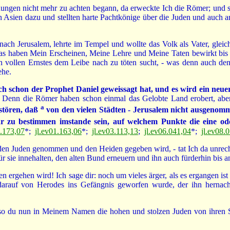
ungen nicht mehr zu achten begann, da erweckte Ich die Römer; und 
 Asien dazu und stellten harte Pachtkönige über die Juden und auch an
ch Jerusalem, lehrte im Tempel und wollte das Volk als Vater, gleic
as haben Mein Erscheinen, Meine Lehre und Meine Taten bewirkt bis 
 vollen Ernstes dem Leibe nach zu töten sucht, - was denn auch den 
ehe.
ch schon der Prophet Daniel geweissagt hat, und es wird ein neu
. Denn die Römer haben schon einmal das Gelobte Land erobert, aber 
a
stören, daß
von den vielen Städten - Jerusalem nicht ausgenomme
 zu bestimmen imstande sein, auf welchem Punkte die eine oder
6.173,07
*;
jl.ev01.163,06
*;
jl.ev03.113,13
;
jl.ev06.041,04
*;
jl.ev08.
den Juden genommen und den Heiden gegeben wird, - tat Ich da unrecht
ür sie innehalten, den alten Bund erneuern und ihn auch fürderhin bis a
n ergehen wird! Ich sage dir: noch um vieles ärger, als es ergangen is
darauf von Herodes ins Gefängnis geworfen wurde, der ihn hernach
so du nun in Meinem Namen die hohen und stolzen Juden von ihren Sü