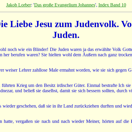
Jakob Lorber
: '
Das große Evangelium Johannes
',
Index Band 10
Die Liebe Jesu zum Judenvolk. V
Juden.
wohl noch wie ein Blinder! Die Juden waren ja das erwählte Volk Got
en her berufen waren? Sie hielten wohl dem Äußern nach ganz trocken 
r weiser Lehrer zahllose Male ermahnt worden, wie sie sich gegen Go
 führten Krieg um den Besitz irdischer Güter. Einmal bestrafte Ich si
zar, und beließ sie daselbst, damit sie sich bessern sollten, durch vi
 es wieder geschehen, daß sie in ihr Land zurückziehen durften und wie
 hatte, vergaßen sie nach und nach wieder Meiner, hörten auf die P