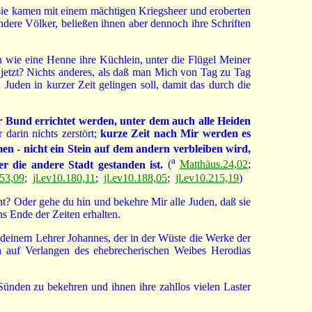
sie kamen mit einem mächtigen Kriegsheer und eroberten
dere Völker, beließen ihnen aber dennoch ihre Schriften
h wie eine Henne ihre Küchlein, unter die Flügel Meiner
jetzt? Nichts anderes, als daß man Mich von Tag zu Tag
Juden in kurzer Zeit gelingen soll, damit das durch die
er Bund errichtet werden, unter dem auch alle Heiden
darin nichts zerstört;
kurze Zeit nach Mir werden es
n - nicht ein Stein auf dem andern verbleiben wird,
a
 die andere Stadt gestanden ist.
(
Matthäus.24,02
;
053,09
;
jl.ev10.180,11
;
jl.ev10.188,05
;
jl.ev10.215,19
)
? Oder gehe du hin und bekehre Mir alle Juden, daß sie
ns Ende der Zeiten erhalten.
t deinem Lehrer Johannes, der in der Wüste die Werke der
 auf Verlangen des ehebrecherischen Weibes Herodias
nden zu bekehren und ihnen ihre zahllos vielen Laster