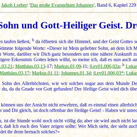
Jakob Lorber
: '
Das große Evangelium Johannes
', Band 6, Kapitel 22
Sohn und Gott-Heiliger Geist. Dre
b
 taufen ließest,
da öffneten sich die Himmel, und der Geist Gottes s
imme folgende Worte: »Dieser ist Mein geliebter Sohn, an dem Ich Me
 Worte, darüber wir Dich ganz besonders um eine nähere Auskunft zu bi
igere Erkenntnis Gottes leiten willst, so meine ich, daß es nun auch a
b
.03,21
;
Matthäus.03,13
-17;
Markus.01,09
-11;
jl.ev01.006,02a
;
Lukas
Matthäus.03,17
;
Markus.01,11
;
Johannes.01,34
;
jl.ev01.006,03*
;
Lukas
e Sohn des Allerhöchsten, wie wir solches sogar aus dem Munde Dei
ist du, da du Gnade vor Gott gefunden! Der Heilige Geist wird dich übe
 können uns der Ansicht nicht erwehren, daß es einmal einen allerhöc
er und Dir gleich, ist doch offenbar der Heilige Geist! - Haben wir unr
 ist die Stunde wohl noch nicht völlig da; aber sie wird auch nicht la
 daß Ich euch den Vater zeigen sollte: Wer Mich sieht, der sieht auch
andet ihr denn hernach solches?«