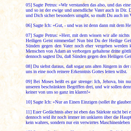
05]
Sagte Petrus: »Wir verstanden das also, und das einer
und so ist der ewige und unendliche Vater auch in Dir.
und Dich sicher besonders umgibt, so mußt Du auch im V
06]
Sagte Ich: »Gut, - und was ist denn dann mit dem He
07]
Sagte Petrus: »Herr, mit dem wissen wir alle nich
Heiligen Geist nimmerdar! Nun bist Du der Heilige Gei
Sünden gegen den Vater noch eher vergeben werden kön
Menschen von Adam an verborgen gehaltene dritte göttlich
dennoch sagtest Du, daß Sünden gegen den Heiligen Gei
08]
Du siehst daraus, daß sogar uns alten Jüngern in der
uns in eine noch reinere Erkenntnis Gottes leiten willst.
09]
Bei Moses heißt es gar strenge: Ich, Jehova, bin n
unseren beschränkten Begriffen drei, und wir sollen denn
keiner von uns so ganz im klaren!«
10]
Sagte Ich: »Nur an Einen Einzigen (sollet ihr glaube
11]
Euer Gedächtnis aber ist eben das Stärkste nicht bei 
dennoch seid ihr noch immer im unklaren über die Haupt
kein wahres, sondern nur ein verwirrtes Maschinenleben g