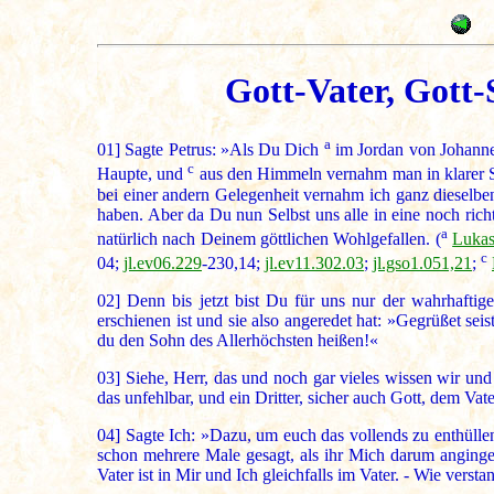
Gott-Vater, Gott-
a
01]
Sagte Petrus: »Als Du Dich
im Jordan von Johannes
c
Haupte, und
aus den Himmeln vernahm man in klarer St
bei einer andern Gelegenheit vernahm ich ganz dieselben
haben. Aber da Du nun Selbst uns alle in eine noch richt
a
natürlich nach Deinem göttlichen Wohlgefallen. (
Lukas
c
04;
jl.ev06.229
-230,14;
jl.ev11.302.03
;
jl.gso1.051,21
;
02]
Denn bis jetzt bist Du für uns nur der wahrhaftig
erschienen ist und sie also angeredet hat: »Gegrüßet se
du den Sohn des Allerhöchsten heißen!«
03]
Siehe, Herr, das und noch gar vieles wissen wir und
das unfehlbar, und ein Dritter, sicher auch Gott, dem Vat
04]
Sagte Ich: »Dazu, um euch das vollends zu enthüllen,
schon mehrere Male gesagt, als ihr Mich darum anginget,
Vater ist in Mir und Ich gleichfalls im Vater. - Wie verst