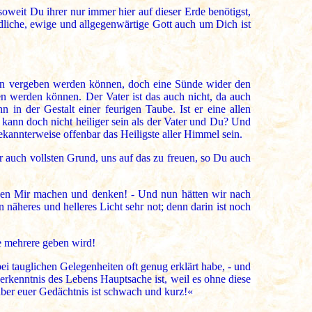
nsoweit Du ihrer nur immer hier auf dieser Erde benötigst,
dliche, ewige und allgegenwärtige Gott auch um Dich ist
den vergeben werden können, doch eine Sünde wider den
n werden können. Der Vater ist das auch nicht, da auch
n der Gestalt einer feurigen Taube. Ist er eine allen
r kann doch nicht heiliger sein als der Vater und Du? Und
annterweise offenbar das Heiligste aller Himmel sein.
r auch vollsten Grund, uns auf das zu freuen, so Du auch
neben Mir machen und denken! - Und nun hätten wir nach
 näheres und helleres Licht sehr not; denn darin ist noch
ie mehrere geben wird!
ei tauglichen Gelegenheiten oft genug erklärt habe, - und
rkenntnis des Lebens Hauptsache ist, weil es ohne diese
 aber euer Gedächtnis ist schwach und kurz!«