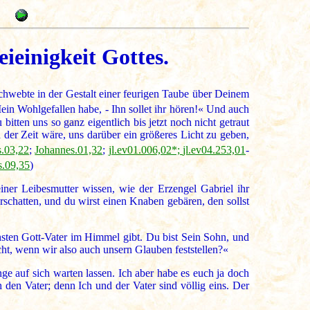
9
ieinigkeit Gottes.
chwebte in der Gestalt einer feurigen Taube über Deinem
in Wohlgefallen habe, - Ihn sollet ihr hören!« Und auch
tten uns so ganz eigentlich bis jetzt noch nicht getraut
n der Zeit wäre, uns darüber ein größeres Licht zu geben,
.03,22
;
Johannes.01,32
;
jl.ev01.006,02*;
jl.ev04.253,01
-
.09,35
)
ner Leibesmutter wissen, wie der Erzengel Gabriel ihr
rschatten, und du wirst einen Knaben gebären, den sollst
hsten Gott-Vater im Himmel gibt. Du bist Sein Sohn, und
echt, wenn wir also auch unsern Glauben feststellen?«
nge auf sich warten lassen. Ich aber habe es euch ja doch
 den Vater; denn Ich und der Vater sind völlig eins. Der