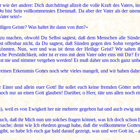
 wie der andere: Dich durchdringt allzeit die volle Kraft des Vaters, i
 Du bist Sein vollkommenstes Ebenmaß. Da aber der Vater als der unen
ater sein!«
iligen Geiste? Was haltet ihr dann von ihm?«
ts zu machen, obwohl Du Selbst sagtest, daß dem Menschen alle Sün
st offenbar nicht, da Du sagtest, daß Sünden gegen den Sohn vergebe
nten. Nun, wer und was ist denn der Heilige Geist? Wir sahen ihn i
e Persönlichkeit, oder ist er eins mit dem Vater oder eins mit Dir? E
st nie und nimmer vergeben werden! Er muß daher uns noch ganz unbek
 reinen Erkenntnis Gottes noch sehr vieles mangelt, und wir haben dahe
ur Einer und allein euer Gott! Ihr sollet euch keine fremden Götter 
och nur an einen Gott glauben! Darüber, o Herr, täte uns allen noch ein
n), weil es von Ewigkeit her nie mehrere gegeben hat und auch ewig n
euch, daß ihr Mich nun um solches fragen könnet, was Ich doch schon b
sache; denn wie Ich ehedem gesagt habe, daß die vollkommene Gottese
ibt, so habe Ich euch gar bald darauf gezeigt, was und wer Gott ist, -