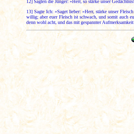
12]
Sagten die Jünger: »Herr, so stärke unser Gedächtnis
13]
Sagte Ich: »Saget lieber: »Herr, stärke unser Fleisc
willig; aber euer Fleisch ist schwach, und somit auch 
denn wohl acht, und das mit gespannter Aufmerksamkeit