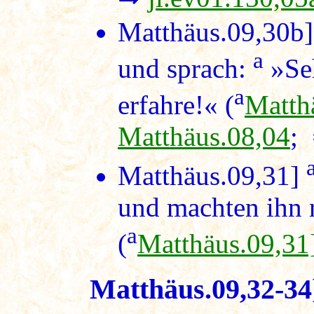
Matthäus.09,30b
a
und sprach:
»Seh
a
erfahre!« (
Matth
Matthäus.08,04
;
Matthäus.09,31]
und machten ihn 
a
(
Matthäus.09,31
Matthäus.09,32-34