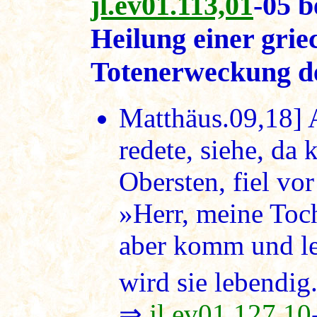
jl.ev01.113,01
-05 b
Heilung einer grie
Totenerweckung de
Matthäus.09,18]
A
redete, siehe, da
Obersten, fiel vo
»Herr, meine Toch
aber komm und le
wird sie lebendig.
⇒
jl.ev01.127,10