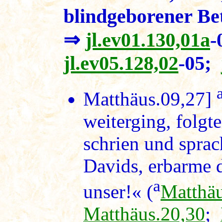
blindgeborener Be
⇒
jl.ev01.130,01a
-
jl.ev05.128,02
-05;
Matthäus.09,27]
weiterging, folgt
schrien und spra
Davids, erbarme 
a
unser!« (
Matthäu
Matthäus.20,30
;