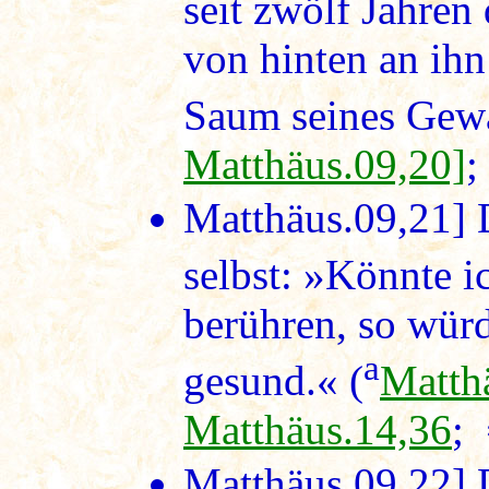
seit zwölf Jahren 
von hinten an ihn
Saum seines Gewa
Matthäus.09,20]
Matthäus.09,21]
D
selbst: »Könnte i
berühren, so würd
a
gesund.« (
Matth
Matthäus.14,36
;
Matthäus.09,22]
D