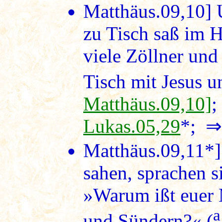
Matthäus.09,10]
U
zu Tisch saß im H
viele Zöllner un
Tisch mit Jesus u
Matthäus.09,10]
Lukas.05,29
*; 
Matthäus.09,11*
sahen, sprachen s
»Warum ißt euer 
und Sündern?« (