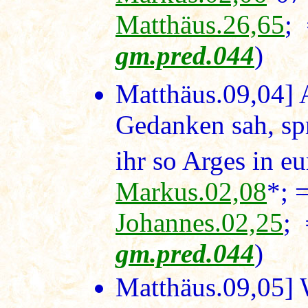
Matthäus.26,65
;
gm.pred.044
)
Matthäus.09,04]
A
Gedanken sah, sp
ihr so Arges in e
Markus.02,08
*; 
Johannes.02,25
;
gm.pred.044
)
Matthäus.09,05]
W