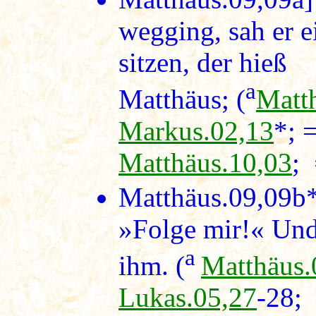
wegging, sah er 
sitzen, der hieß
a
Matthäus; (
Matt
Markus.02,13
*; 
Matthäus.10,03
;
Matthäus.09,09b
»Folge mir!« Und 
a
ihm. (
Matthäus.
Lukas.05,27
-28