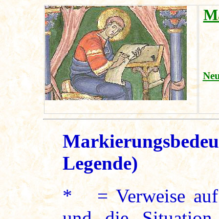
M
Neu
Markierungsbedeu
Legende)
* = Verweise auf 
und die Situation