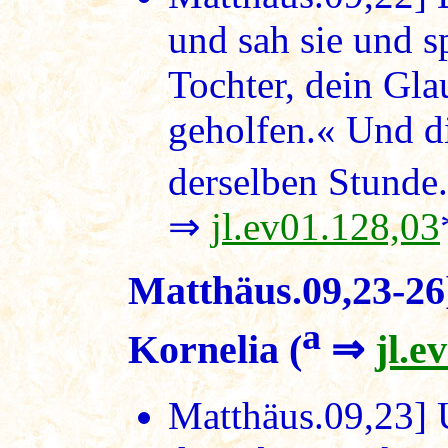
und sah sie und s
Tochter, dein Gla
geholfen.« Und d
derselben Stunde.
⇒
jl.ev01.128,03
Matthäus.09,23-26
a
Kornelia (
⇒
jl.e
Matthäus.09,23]
U