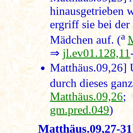
hinausgetrieben w
ergriff sie bei de
a
Mädchen auf. (
M
⇒
jl.ev01.128,11
Matthäus.09,26]
U
durch dieses ganz
Matthäus.09,26
;
gm.pred.049
)
Matthäus.09,27-31