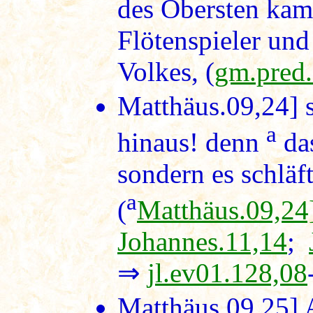
des Obersten kam
Flötenspieler un
Volkes, (
gm.pred
Matthäus.09,24]
s
a
hinaus! denn
das
sondern es schläft
a
(
Matthäus.09,24
Johannes.11,14
;
⇒
jl.ev01.128,08
Matthäus.09,25]
A