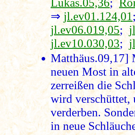
Lukas.05,36
;
Rö
⇒
jl.ev01.124,01
jl.ev06.019,05
;
j
jl.ev10.030,03
;
j
Matthäus.09,17]
M
neuen Most in alt
zerreißen die Sch
wird verschüttet,
verderben. Sonde
in neue Schläuche