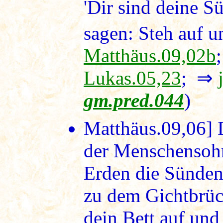
'Dir sind deine S
sagen: Steh auf u
Matthäus.09,02b
Lukas.05,23
; ⇒
gm.pred.044
)
Matthäus.09,06]
D
der Menschensohn
Erden die Sünden
zu dem Gichtbrüch
dein Bett auf und