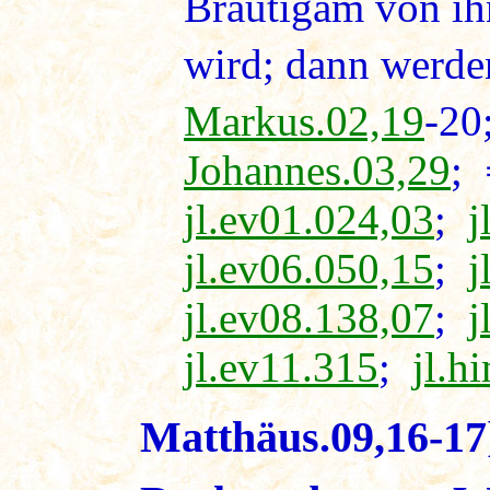
Bräutigam von i
wird; dann werden
Markus.02,19
-20
Johannes.03,29
;
jl.ev01.024,03
;
j
jl.ev06.050,15
;
j
jl.ev08.138,07
;
j
jl.ev11.315
;
jl.h
Matthäus.09,16-17