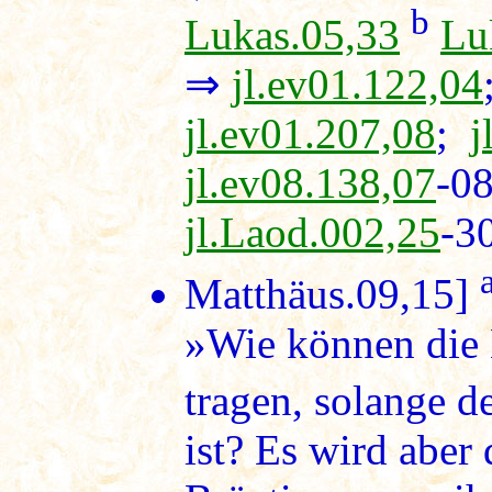
b
Lukas.05,33
Lu
⇒
jl.ev01.122,04
jl.ev01.207,08
;
j
jl.ev08.138,07
-0
jl.Laod.002,25
-3
Matthäus.09,15
]
»Wie können die 
tragen, solange d
ist? Es wird aber