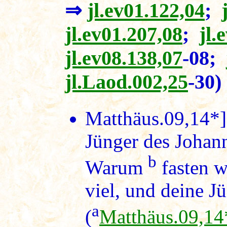
⇒
jl.ev01.122,04
;
jl.ev01.207,08
;
jl.
jl.ev08.138,07
-08;
jl.Laod.002,25
-30)
Matthäus.09,14*
Jünger des Johan
b
Warum
fasten w
viel, und deine Jü
a
(
Matthäus.09,14