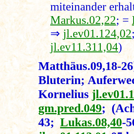
miteinander erhalt
Markus.02,22
; =
⇒
jl.ev01.124,02
jl.ev11.311,04
)
Matthäus.09,18-26
Bluterin; Auferwe
Kornelius
jl.ev01.
gm.pred.049
; (Ac
43;
Lukas.08,40
-