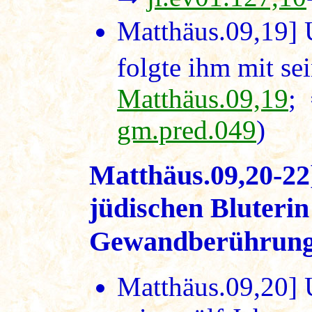
Matthäus.09,19]
U
folgte ihm mit se
Matthäus.09,19
;
gm.pred.049
)
Matthäus.09,20-22
jüdischen Bluteri
Gewandberührung
Matthäus.09,20]
U