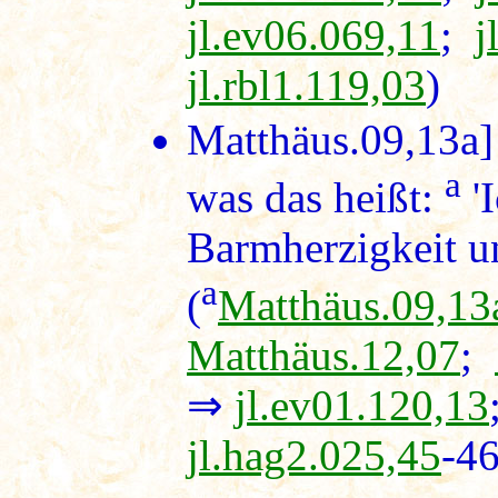
jl.ev06.069,11
;
j
jl.rbl1.119,03
)
Matthäus.09,13a
]
a
was das heißt:
'
Barmherzigkeit un
a
(
Matthäus.09,13
Matthäus.12,07
;
⇒
jl.ev01.120,13
jl.hag2.025,45
-46