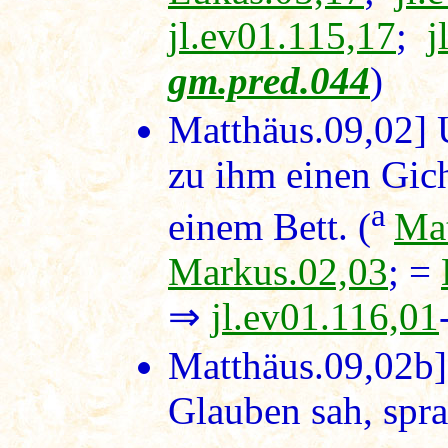
jl.ev01.115,17
;
j
gm.pred.044
)
Matthäus.09,02]
U
zu ihm einen Gich
a
einem Bett. (
Mat
Markus.02,03
; =
⇒
jl.ev01.116,01
Matthäus.09,02b
Glauben sah, spr