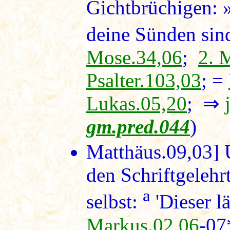
Gichtbrüchigen: 
deine Sünden sind
Mose.34,06
;
2. 
Psalter.103,03
; =
Lukas.05,20
; ⇒
gm.pred.044
)
Matthäus.09,03]
U
den Schriftgelehr
a
selbst:
'Dieser lä
Markus.02,06
-07