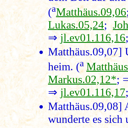
a
(
Matthäus.09,06
Lukas.05,24
;
Joh
⇒
jl.ev01.116,16
Matthäus.09,07]
U
a
heim. (
Matthäus
Markus.02,12*
; 
⇒
jl.ev01.116,17
Matthäus.09,08]
A
wunderte es sich 