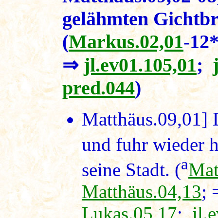
gelähmten Gichtb
(
Markus.02,01
-12
⇒
jl.ev01.105,01
;
pred.044
)
Matthäus.09,01]
D
und fuhr wieder 
a
seine Stadt. (
Mat
Matthäus.04,13
;
Lukas.05,17
;
jl.