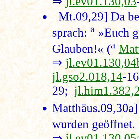
⇒
jl.ev01.130,03
Mt.09,29] Da ber
a
sprach:
»Euch g
a
Glauben!« (
Mat
⇒
jl.ev01.130,04
jl.gso2.018,14
-1
29;
jl.him1.382,
Matthäus.09,30a
wurden geöffnet. 
⇒
jl.ev01.130,05