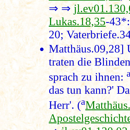
⇒ ⇒
jl.ev01.130
Lukas.18,35
-43*
20; Vaterbriefe.3
Matthäus.09,28]
U
traten die Blinde
sprach zu ihnen:
das tun kann?' Da
a
Herr'. (
Matthäus
Apostelgeschicht