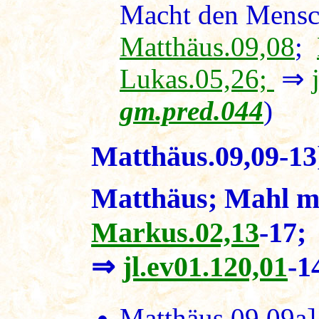
Macht den Mensch
Matthäus.09,08
;
Lukas.05,26;
⇒
gm.pred.044
)
Matthäus.09,09-13
Matthäus; Mahl mi
Markus.02,13
-17
⇒
jl.ev01.120,01
-1
Matthäus.09,09a