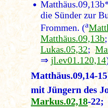
Matthäus.09,13b
die Sünder zur Bu
a
Frommen. (
Matt
Matthäus.09,13b
Lukas.05,32
;
Mat
⇒
jl.ev01.120,14
Matthäus.09,14-15
mit Jüngern des J
Markus.02,18
-22