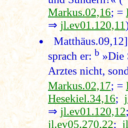
Markus.02,16
; =
⇒
jl.ev01.120,11
Matthäus.09,12
b
sprach er:
»Die 
Arztes nicht, son
Markus.02,17
; =
Hesekiel.34,16
;
⇒
jl.ev01.120,12
jl.ev05.270,22
;
j