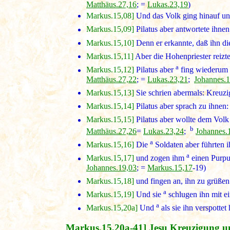
Matthäus.27,16
; =
Lukas.23,19
)
Markus.15,08]
Und das Volk ging hinauf und 
Markus.15,09]
Pilatus aber antwortete ihnen
Markus.15,10]
Denn er erkannte, daß ihn di
Markus.15,11]
Aber die Hohenpriester reizte
a
Markus.15,12]
Pilatus aber
fing wiederum a
Matthäus.27,22
; =
Lukas.23,21
;
Johannes.1
Markus.15,13]
Sie schrien abermals: Kreuzig
Markus.15,14]
Pilatus aber sprach zu ihnen:
Markus.15,15]
Pilatus aber wollte dem Volk
b
Matthäus.27,26
=
Lukas.23,24
;
Johannes.
a
Markus.15,16]
Die
Soldaten aber führten i
a
Markus.15,17]
und zogen ihm
einen Purpu
Johannes.19,03
; =
Markus.15,17
-19)
Markus.15,18]
und fingen an, ihn zu grüßen:
a
Markus.15,19]
Und sie
schlugen ihn mit ei
a
Markus.15,20a]
Und
als sie ihn verspotte
Markus.15,20a-41] Jesu Kreuzigung 