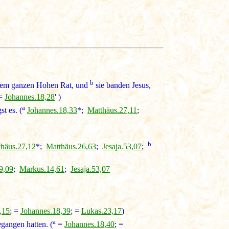
b
d dem ganzen Hohen Rat, und
sie banden Jesus,
 =
Johannes.18,28
' )
a
t es. (
Johannes.18,33
*;
Matthäus.27,11
;
b
häus.27,12
*;
Matthäus.26,63
;
Jesaja.53,07
;
9,09
;
Markus.14,61
;
Jesaja.53,07
,15
; =
Johannes.18,39
; =
Lukas.23,17
)
a
gangen hatten. (
=
Johannes.18,40
; =