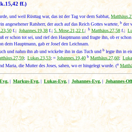
.15,42 ff.)
de, und weil Rüsttag war, das ist der Tag vor dem Sabbat,
Matthäus.2
b
in angesehener Ratsherr, der auch auf das Reich Gottes wartete,
der w
b
.23,50
f.;
Johannes.19,38
f.;
5. Mose.21,22 f.
;
Matthäus.27,58
f.;
Lu
aß er schon tot sei, und rief den Hauptmann und fragte ihn, ob er schon
 von dem Hauptmann, gab er Josef den Leichnam.
b
uch und nahm ihn ab und wickelte ihn in das Tuch und
legte ihn in e
b
tthäus.27,59
;
Lukas.23,53
; =
Johannes.19,40
Matthäus.27,60
;
Luka
a
 Maria, die Mutter des Joses, sahen, wo er hingelegt wurde. (
Matth
Evg.
|
Markus-Evg.
|
Lukas-Evg.
|
Johannes-Evg.
|
Johannes-Of