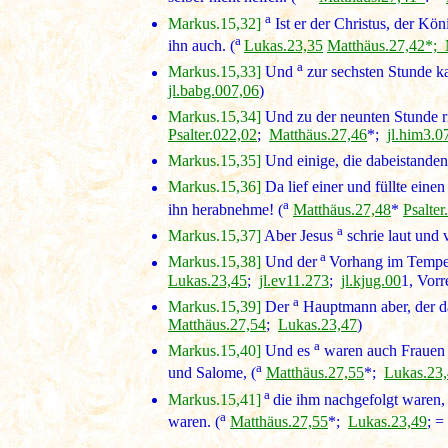
a
Markus.15,32]
Ist er der Christus, der Kö
a
ihn auch. (
Lukas.23,35
Matthäus.27,42*;
a
Markus.15,33]
Und
zur sechsten Stunde ka
jl.babg.007,06
)
Markus.15,34]
Und zu der neunten Stunde ri
Psalter.022,02
;
Matthäus.27,46
*;
jl.him3.0
Markus.15,35]
Und einige, die dabeistanden, 
Markus.15,36]
Da lief einer und füllte ei
a
ihn herabnehme! (
Matthäus.27,48
*
Psalter
a
Markus.15,37]
Aber Jesus
schrie laut und 
a
Markus.15,38]
Und der
Vorhang im Tempel 
Lukas.23,45
;
jl.ev11.273
;
jl.kjug.00
1, Vor
a
Markus.15,39]
Der
Hauptmann aber, der da
Matthäus.27,54
;
Lukas.23,47
)
a
Markus.15,40]
Und es
waren auch Frauen d
a
und Salome, (
Matthäus.27,55
*;
Lukas.23
a
Markus.15,41]
die ihm nachgefolgt waren, 
a
waren. (
Matthäus.27,55
*;
Lukas.23,49
; =