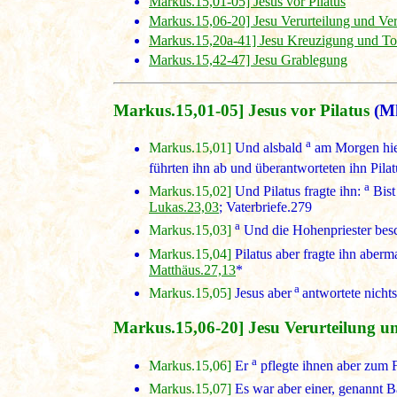
Markus.15,01-05] Jesus vor Pilatus
Markus.15,06-20] Jesu Verurteilung und Ve
Markus.15,20a-41] Jesu Kreuzigung und T
Markus.15,42-47] Jesu Grablegung
Markus.15,01-05] Jesus vor Pilatus
(Mk
a
Markus.15,01]
Und alsbald
am Morgen hiel
führten ihn ab und überantworteten ihn Pilat
a
Markus.15,02]
Und Pilatus fragte ihn:
Bist
Lukas.23,03
; Vaterbriefe.279
a
Markus.15,03]
Und die Hohenpriester besch
Markus.15,04]
Pilatus aber fragte ihn aberm
Matthäus.27,13
*
a
Markus.15,05]
Jesus aber
antwortete nichts
Markus.15,06-20] Jesu Verurteilung u
a
Markus.15,06]
Er
pflegte ihnen aber zum F
Markus.15,07]
Es war aber einer, genannt B