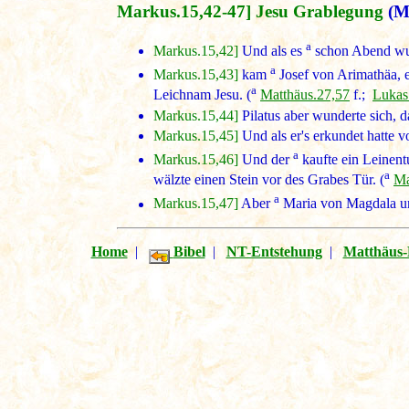
Markus.15,42-47] Jesu Grablegung
(Mk
a
Markus.15,42]
Und als es
schon Abend wur
a
Markus.15,43]
kam
Josef von Arimathäa, e
a
Leichnam Jesu. (
Matthäus.27,57
f.;
Lukas
Markus.15,44]
Pilatus aber wunderte sich, d
Markus.15,45]
Und als er's erkundet hatte
a
Markus.15,46]
Und der
kaufte ein Leinent
a
wälzte einen Stein vor des Grabes Tür. (
Ma
a
Markus.15,47]
Aber
Maria von Magdala und
Home
|
Bibel
|
NT-Entstehung
|
Matthäus-