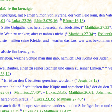
daß sie ihn kreuzigten.
rüberging, mit Namen Simon von Kyrene, der vom Feld kam, den Vate
b
0,01
-04
Lukas.23,26
;
jl.him3.079,16
;
Römer.16,13
)
a
a
Stätte Golgatha, das heißt übersetzt: Schädelstätte. (
Matthäus.27,33
*
a
n Wein zu trinken; aber er nahm's nicht. (
Matthäus.27,34
*;
Psalter.
b
c
d sie
teilten seine Kleider und
warfen das Los, wer was bekommen so
als sie ihn kreuzigten.
hrieben, welche Schuld man ihm gab, nämlich: Der König der Juden. (
ei Räuber, einen zu seiner Rechten und einen zu seiner Linken.* * Vers
.53,12
)
a
a
:
Er ist zu den Übeltätern gerechnet worden.« (
Jesaja.53,12
)
b
c
terten ihn und
schüttelten ihre Köpfe und sprachen: Ha,
der du den T
c
022,08
)
Matthäus.27,40*
; =
Lukas.23,35
;
Matthäus.26,61
;
Johannes.
a
ig herab vom Kreuz! (
Lukas.23,35
;
Matthäus.27,40*
)
n auch die Hohenpriester untereinander samt den Schriftgelehrten und
b
Lukas.23,35
Lukas.23,35
Matthäus.27,42'*