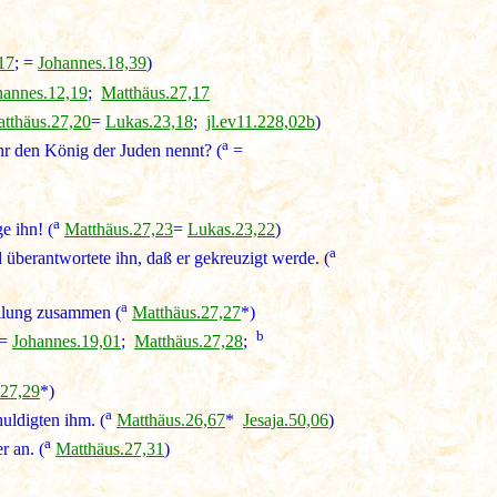
17
; =
Johannes.18,39
)
hannes.12,19
;
Matthäus.27,17
tthäus.27,20
=
Lukas.23,18
;
jl.ev11.228,02b
)
a
hr den König der Juden nennt? (
=
a
e ihn! (
Matthäus.27,23
=
Lukas.23,22
)
a
 überantwortete ihn, daß er gekreuzigt werde. (
a
teilung zusammen (
Matthäus.27,27
*)
b
=
Johannes.19,01
;
Matthäus.27,28
;
.27,29
*)
a
uldigten ihm. (
Matthäus.26,67
*
Jesaja.50,06
)
a
r an. (
Matthäus.27,31
)