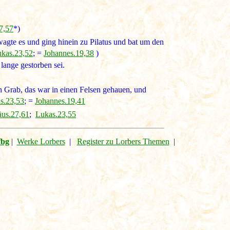
7,57
*)
agte es und ging hinein zu Pilatus und bat um den
kas.23,52
; =
Johannes.19,38
)
 lange gestorben sei.
in Grab, das war in einen Felsen gehauen, und
s.23,53
; =
Johannes.19,41
äus.27,61
;
Lukas.23,55
fbg
|
Werke Lorbers
|
Register zu Lorbers Themen
|