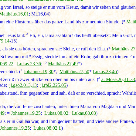
nig von Israel, so steige er nun vom Kreuz, damit wir sehen und glaub
Matthäus.16,01
; Mt.16,04)
a
m eine Finsternis über das ganze Land bis zur neunten Stunde. (
Matt
a
ef Jesus laut:
Eli, Eli, lama asabtani? das heißt übersetzt: Mein Gott,
79,14
-15)
a
als sie das hörten, sprachen sie: Siehe, er ruft den Elia. (
Matthäus.27
a
b
nen Schwamm mit
Essig, steckte ihn auf ein Rohr, gab ihm zu trinken
un
b
.069,22
;
Lukas.23,36
;
Matthäus.27,49
*)
a
verschied. (
Johannes.19,30
*;
Matthäus.27,50
*
Lukas.23,46
)
a
zerriß in zwei Stücke von oben an bis unten aus. (
2. Mose.26,31-33
rede;
jl.gso2.013,13
;
jl.rbl2.225,05
)
beistand, ihm gegenüber, und sah, daß er so verschied, sprach: Wahrli
a, die von ferne zuschauten, unter ihnen Maria von Magdala und Maria
,49
; =
Johannes.19,25
;
Lukas.08,02
;
Lukas.08,03
)
als er in Galiläa war, und ihm gedient hatten, und viele andere Frauen
Johannes.19,25
;
Lukas.08,02 f.
)