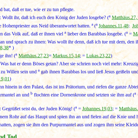
bat, daß er tue, wie er zu tun pflegte.
a
: Wollt ihr, daß ich euch den König der Juden losgebe? (
Matthäus.27,
a
a
e Hohenpriester aus Neid überantwortet hatten.
(
Johannes.11,48
:
Jo
a
a
n das Volk auf, daß er ihnen viel
lieber den Barabbas losgebe. (
=
Ma
n und sprach zu ihnen: Was wollt ihr denn, daß ich tue mit dem, den i
8,38
* )
a
e ihn! (
Matthäus.27,23
=
Markus.15,14
; =
Lukas.23,22
)
 Was hat er denn Böses getan? Aber sie schrien noch viel mehr: Kreuzig
a
 zu Willen sein und
gab ihnen Barabbas los und ließ Jesus geißeln und
19,01
)
hn hinein in den Palast, das ist ins Prätorium, und riefen die ganze Ab
b
a
rmantel an und
flochten eine Dornenkrone und setzten sie ihm auf (
a
 Gegrüßet seist du, der Juden König! (
=
Johannes.19,03
; =
Matthäus
nem Rohr auf das Haupt und spien ihn an und fielen auf die Knie und h
t hatten, zogen sie ihm den Purpurmantel aus und zogen ihm seine Kleide
und Tod