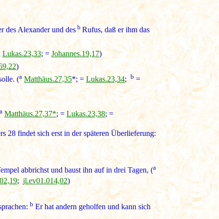
b
r des Alexander und des
Rufus, daß er ihm das
;
Lukas.23,33
; =
Johannes.19,17
)
069,22
)
a
b
lle. (
Matthäus.27,35
*; =
Lukas.23,34
;
=
a
Matthäus.27,37*
; =
Lukas.23,38
; =
 28 findet sich erst in der späteren Überlieferung:
a
empel abbrichst und baust ihn auf in drei Tagen, (
02,19
;
jl.ev01.014,02
)
b
 sprachen:
Er hat andern geholfen und kann sich