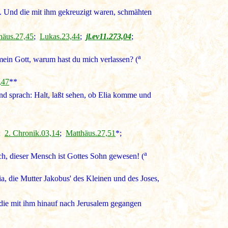
en. Und die mit ihm gekreuzigt waren, schmähten
häus.27,45
;
Lukas.23,44
;
jl.ev11.273,04
;
a
 mein Gott, warum hast du mich verlassen? (
,47
**
d sprach: Halt, laßt sehen, ob Elia komme und
;
2. Chronik.03,14
;
Matthäus.27,51
*;
a
ch, dieser Mensch ist Gottes Sohn gewesen! (
, die Mutter Jakobus' des Kleinen und des Joses,
, die mit ihm hinauf nach Jerusalem gegangen