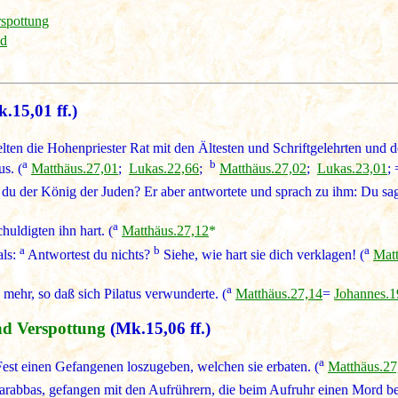
rspottung
od
.15,01 ff.)
ten die Hohenpriester Rat mit den Ältesten und Schriftgelehrten un
a
b
us. (
Matthäus.27,01
;
Lukas.22,66
;
Matthäus.27,02
;
Lukas.23,01
;
 du der König der Juden? Er aber antwortete und sprach zu ihm: Du sags
a
uldigten ihn hart. (
Matthäus.27,12
*
a
b
a
als:
Antwortest du nichts?
Siehe, wie hart sie dich verklagen! (
Matt
a
 mehr, so daß sich Pilatus verwunderte. (
Matthäus.27,14
=
Johannes.1
nd Verspottung
(Mk.15,06 ff.)
a
est einen Gefangenen loszugeben, welchen sie erbaten. (
Matthäus.27
arabbas, gefangen mit den Aufrührern, die beim Aufruhr einen Mord be