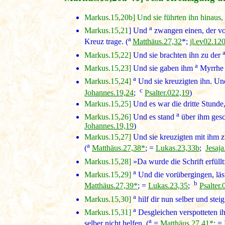
Markus.15,20b] Und sie führten ihn hinaus, 
a
Markus.15,21
] Und
zwangen einen, der vo
a
Kreuz trage. (
Matthäus.27,32
*;
jl.ev02.12
Markus.15,22]
Und sie brachten ihn zu der
a
Markus.15,23]
Und sie gaben ihm
Myrrhe i
a
Markus.15,24]
Und sie kreuzigten ihn. Un
c
Johannes.19,24
;
Psalter.022,19
)
Markus.15,25]
Und es war die dritte Stunde, 
a
Markus.15,26]
Und es stand
über ihm gesc
Johannes.19,19
)
Markus.15,27]
Und sie kreuzigten mit ihm zw
a
(
Matthäus.27,38*
; =
Lukas.23,33b
;
Jesaja
Markus.15,28]
»Da wurde die Schrift erfüllt
a
Markus.15,29]
Und die vorübergingen, läs
b
Matthäus.27,39*
; =
Lukas.23,35
;
Psalter.
a
Markus.15,30]
hilf dir nun selber und ste
a
Markus.15,31]
Desgleichen verspotteten ih
a
selber nicht helfen. (
=
Matthäus.27,41*
: =