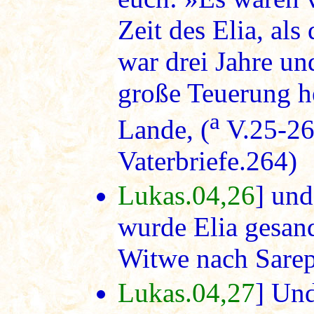
Zeit des Elia, al
war drei Jahre u
große Teuerung h
a
Lande, (
V.25-2
Vaterbriefe.264)
Lukas.04,26
] und
wurde Elia gesandt
Witwe nach Sarep
Lukas.04,27
] Und