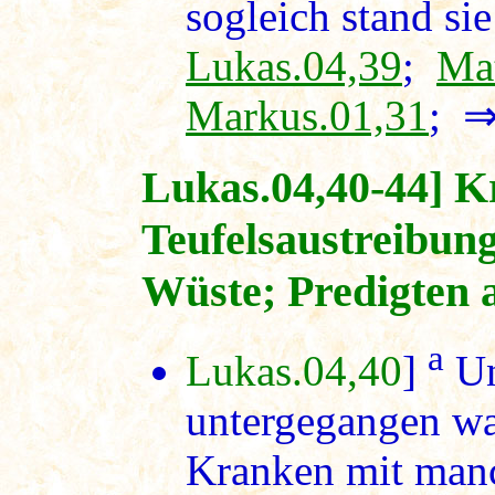
sogleich stand sie
Lukas.04,39
;
Mat
Markus.01,31
; 
Lukas.04,40-44] K
Teufelsaustreibun
Wüste; Predigten 
a
Lukas.04,40
]
Un
untergegangen war
Kranken mit manc