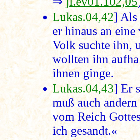
⇒
jl.ev01.102,05
Lukas.04,42
] Als
er hinaus an eine
Volk suchte ihn,
wollten ihn aufha
ihnen ginge.
Lukas.04,43
] Er 
muß auch andern 
vom Reich Gottes
ich gesandt.«