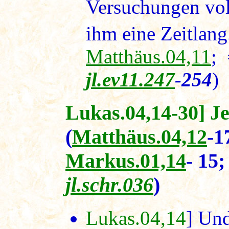
Versuchungen voll
ihm eine Zeitlang.
Matthäus.04,11
;
jl.ev11.247
-254
)
Lukas.04,14-30] Je
(
Matthäus.04,12
-
Markus.01,14
- 1
jl.schr.036
)
Lukas.04,14
] Und