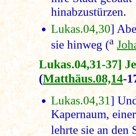
hinabzustürzen.
Lukas.04,30
] Abe
a
sie hinweg (
Joh
Lukas.04,31-37] J
(
Matthäus.08,14
-
Lukas.04,31
] Un
Kapernaum, einer 
lehrte sie an den 