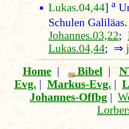
a
Lukas.04,44
]
Un
Schulen Galiläas.
Johannes.03,22
;
Lukas.04,44
; ⇒
Home
|
Bibel
|
N
Evg.
|
Markus-Evg.
|
L
Johannes-Offbg
|
We
Lorber