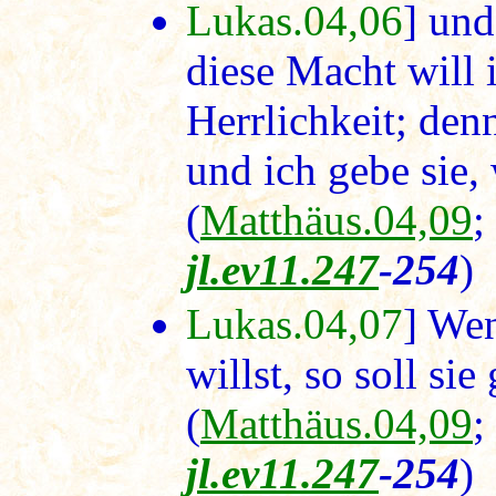
Lukas.04,06
] und
diese Macht will 
Herrlichkeit; denn
und ich gebe sie,
(
Matthäus.04,09
jl.ev11.247
-254
)
Lukas.04,07
] We
willst, so soll sie
(
Matthäus.04,09
jl.ev11.247
-254
)