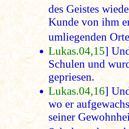
des Geistes wied
Kunde von ihm er
umliegenden Orte
Lukas.04,15
] Und
Schulen und wur
gepriesen.
Lukas.04,16
] Und
wo er aufgewachs
seiner Gewohnhei