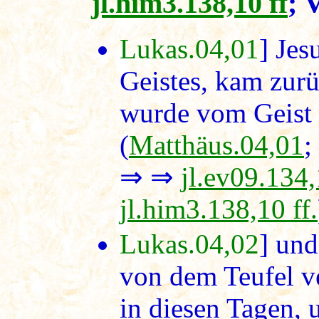
jl.him3.138,10 ff
; 
Lukas.04,01
] Jes
Geistes, kam zur
wurde vom Geist 
(
Matthäus.04,01
⇒ ⇒
jl.ev09.134
jl.him3.138,10 ff.
Lukas.04,02
] und
von dem Teufel ve
in diesen Tagen, 