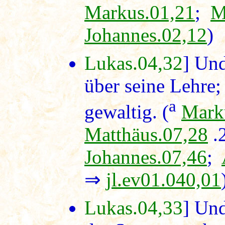
Markus.01,21
;
M
Johannes.02,12
)
Lukas.04,32
] Un
über seine Lehre;
a
gewaltig. (
Mark
Matthäus.07,28
.
Johannes.07,46
;
⇒
jl.ev01.040,01
Lukas.04,33
] Un