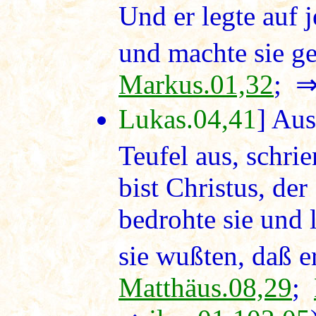
Und er legte auf 
und machte sie ge
Markus.01,32
; 
Lukas.04,41
] Aus
Teufel aus, schri
bist Christus, de
bedrohte sie und l
sie wußten, daß er
Matthäus.08,29
;