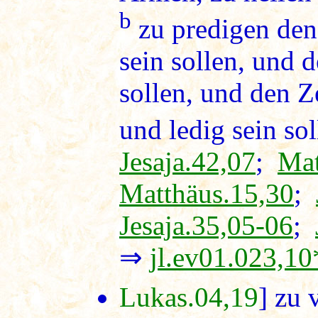
b
zu predigen den 
sein sollen, und 
sollen, und den Z
und ledig sein sol
Jesaja.42,07
;
Mat
Matthäus.15,30
;
Jesaja.35,05-06
;
⇒
jl.ev01.023,10
Lukas.04,19
] zu