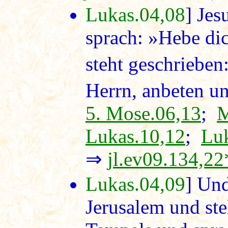
Lukas.04,08
] Jes
sprach: »Hebe di
steht geschrieben
Herrn, anbeten un
5. Mose.06,13
;
M
Lukas.10,12
;
Lu
⇒
jl.ev09.134,22
Lukas.04,09
] Und
Jerusalem und ste