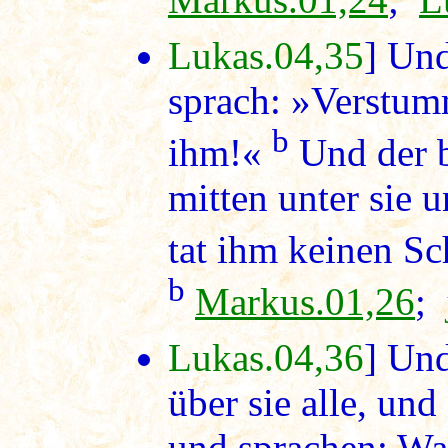
Lukas.04,35
] Un
sprach: »Verstum
b
ihm!«
Und der b
mitten unter sie 
tat ihm keinen Sc
b
Markus.01,26
;
Lukas.04,36
] Un
über sie alle, und
und sprachen: Was