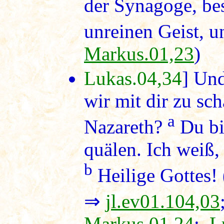
der Synagoge, be
unreinen Geist, un
Markus.01,23
)
Lukas.04,34
] Und
wir mit dir zu sch
a
Nazareth?
Du bi
quälen. Ich weiß,
b
Heilige Gottes! 
⇒
jl.ev01.104,03
Markus.01,24
;
L