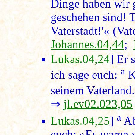
Dinge haben wir 
geschehen sind! T
Vaterstadt!'« (Va
Johannes.04,44
;
Lukas.04,24
] Er 
a
ich sage euch:
Ke
seinem Vaterland.
⇒
jl.ev02.023,05
a
Lukas.04,25
]
Ab
euch: »Es waren v