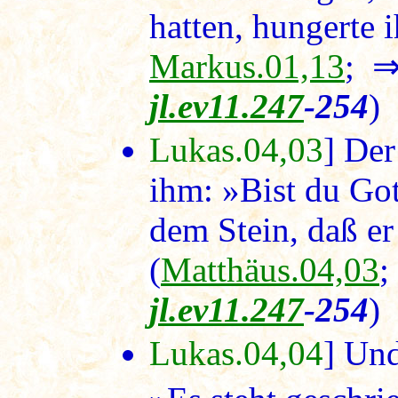
hatten, hungerte 
Markus.01,13
; 
jl.ev11.247
-254
)
Lukas.04,03
] Der
ihm: »Bist du Got
dem Stein, daß er
(
Matthäus.04,03
jl.ev11.247
-254
)
Lukas.04,04
] Und