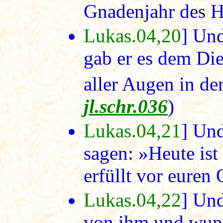
Gnadenjahr des H
Lukas.04,20
] Und
gab er es dem Die
aller Augen in der
jl.schr.036
)
Lukas.04,21
] Und
sagen: »Heute ist
erfüllt vor eure
Lukas.04,22
] Und
von ihm und wund