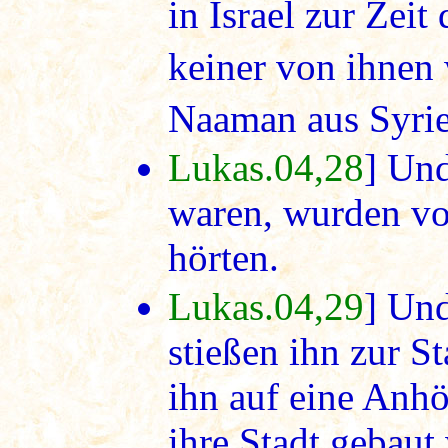
in Israel zur Zeit
keiner von ihnen 
Naaman aus Syrie
Lukas.04,28
] Und
waren, wurden vol
hörten.
Lukas.04,29
] Und
stießen ihn zur S
ihn auf eine Anh
ihre Stadt gebaut