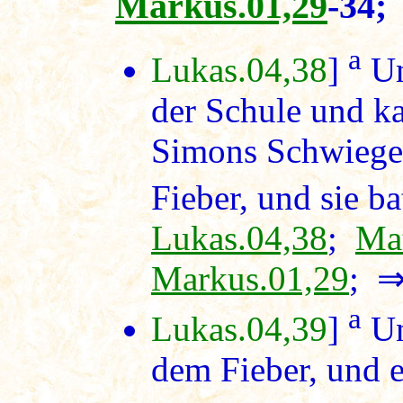
Markus.01,29
-34
a
Lukas.04,38
]
Un
der Schule und k
Simons Schwieger
Fieber, und sie bat
Lukas.04,38
;
Mat
Markus.01,29
; 
a
Lukas.04,39
]
Un
dem Fieber, und e