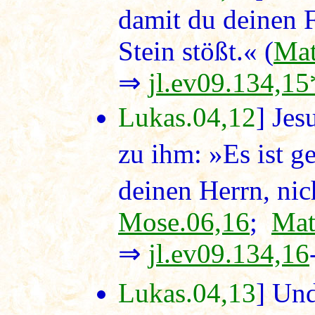
damit du deinen F
Stein stößt.« (
Mat
⇒
jl.ev09.134,15
Lukas.04,12
] Jes
zu ihm: »Es ist g
deinen Herrn, nic
Mose.06,16
;
Mat
⇒
jl.ev09.134,16
Lukas.04,13
] Un