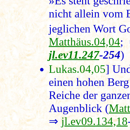
»Es steht geschri
nicht allein vom 
jeglichen Wort Go
Matthäus.04,04
;
jl.ev11.247
-254
)
Lukas.04,05
] Und
einen hohen Berg 
Reiche der ganze
Augenblick (
Matt
⇒
jl.ev09.134,18