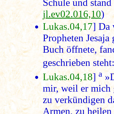
Schule und stand 
jl.ev02.016,10
)
Lukas.04,17
] Da
Propheten Jesaja 
Buch öffnete, fand
geschrieben steht:
a
Lukas.04,18
]
»D
mir, weil er mich
zu verkündigen d
Armen, zu heilen