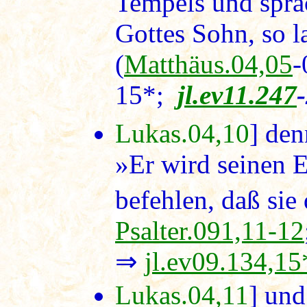
Tempels und spra
Gottes Sohn, so l
(
Matthäus.04,05
15*;
jl.ev11.247
Lukas.04,10
] den
»Er wird seinen E
befehlen, daß sie
Psalter.091,11-12
⇒
jl.ev09.134,15
Lukas.04,11
] und