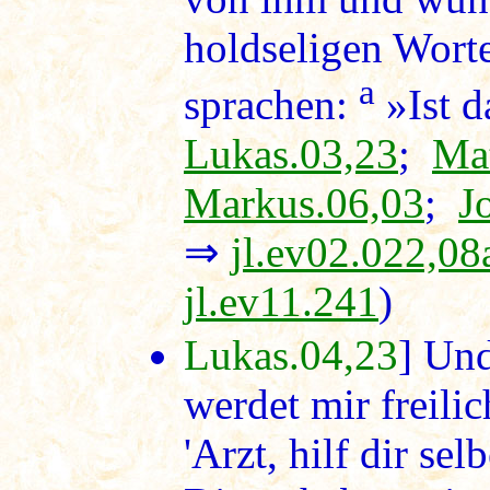
holdseligen Wort
a
sprachen:
»Ist d
Lukas.03,23
;
Mat
Markus.06,03
;
J
⇒
jl.ev02.022,08
jl.ev11.241
)
Lukas.04,23
] Und
werdet mir freili
'Arzt, hilf dir se