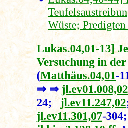
Teufelsaustreibu
Wüste; Predigten
Lukas.04,01-13] J
Versuchung in der
(
Matthäus.04,01
-
⇒ ⇒
jl.ev01.008,02
24;
jl.ev11.247,02
jl.ev11.301,07
-30