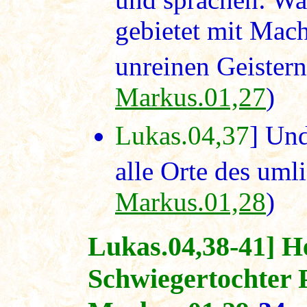
gebietet mit Mac
unreinen Geistern,
Markus.01,27
)
Lukas.04,37
] Un
alle Orte des uml
Markus.01,28
)
Lukas.04,38-41] H
Schwiegertochter P