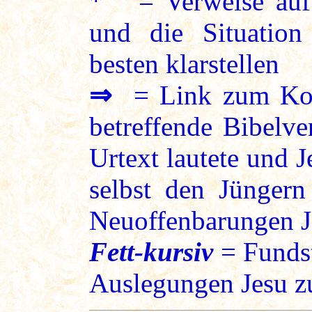
* = Verweise auf 
und die Situation
besten klarstellen
⇒
= Link zum Kon
betreffende Bibelve
Urtext lautete und 
selbst den Jüngern
Neuoffenbarungen J
Fett-kursiv
= Fundst
Auslegungen Jesu zu