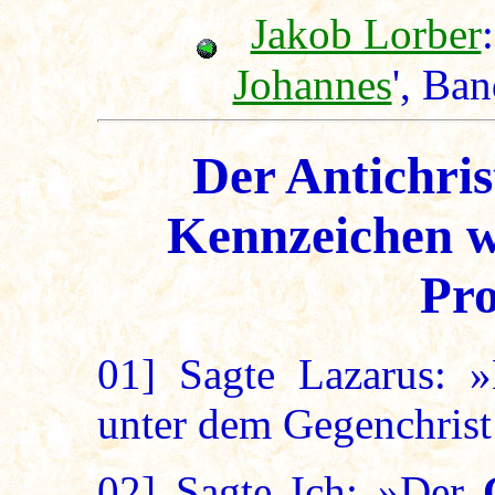
Jakob Lorber
:
Johannes
', Ba
Der Antichris
Kennzeichen w
Pro
01]
Sagte Lazarus: »
unter dem Gegenchrist
02]
Sagte Ich: »Der