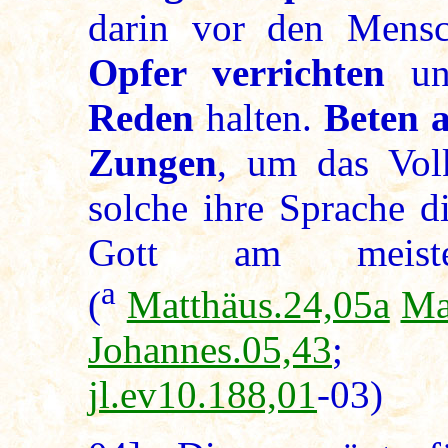
darin vor den Men
Opfer verrichten
u
Reden
halten.
Beten 
Zungen
, um das Vol
solche ihre Sprache d
Gott am meisten
a
(
Matthäus.24,05a
Ma
Johannes.05,43
jl.ev10.188,01
-03)