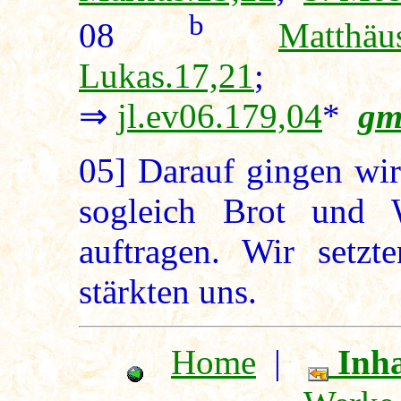
b
08
Matthäu
Lukas.17,21
⇒
jl.ev06.179,04
*
gm
05]
Darauf gingen wir
sogleich Brot und 
auftragen. Wir setz
stärkten uns.
Home
|
Inha