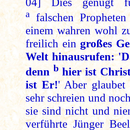
04]
Dies genügt fü
a
falschen Propheten
einem wahren wohl zu
freilich ein
großes Ge
Welt hinausrufen: 'D
b
denn
hier ist Chris
ist Er!
' Aber glaubet
sehr schreien und noc
sie sind nicht und ni
verführte Jünger Bee