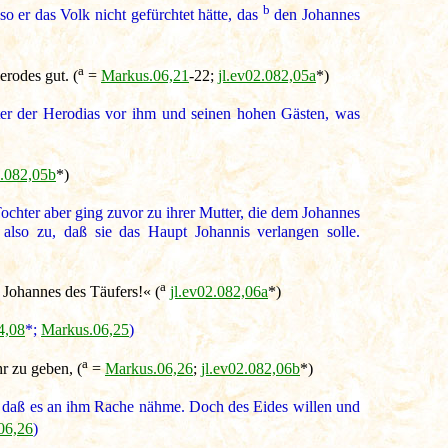
b
so er das Volk nicht gefürchtet hätte, das
den Johannes
a
erodes gut. (
=
Markus.06,21
-22;
jl.ev02.082,05a
*)
ter der Herodias vor ihm und seinen hohen Gästen, was
2.082,05b
*)
ochter aber ging zuvor zu ihrer Mutter, die dem Johannes
also zu, daß sie das Haupt Johannis verlangen solle.
a
 Johannes des Täufers!« (
jl.ev02.082,06a
*)
4,08
*;
Markus.06,25
)
a
r zu geben, (
=
Markus.06,26
;
jl.ev02.082,06b
*)
e, daß es an ihm Rache nähme. Doch des Eides willen und
06,26
)