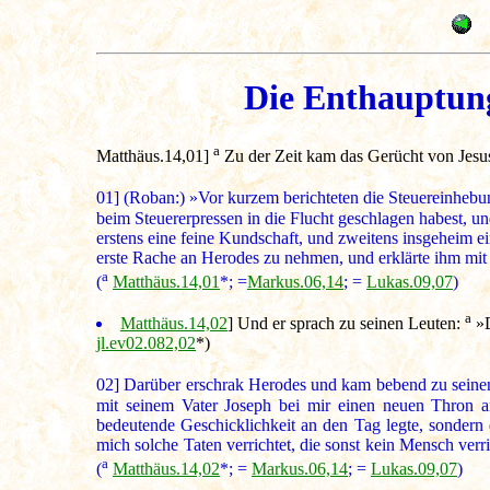
Die Enthauptung
a
Matthäus.14,01
]
Zu der Zeit kam das Gerücht von Jesus
01]
(Roban:) »Vor kurzem berichteten die Steuereinheb
beim Steuererpressen in die Flucht geschlagen habest, u
erstens eine feine Kundschaft, und zweitens insgeheim e
erste Rache an Herodes zu nehmen, und erklärte ihm mit 
a
(
Matthäus.14,01
*; =
Markus.06,14
; =
Lukas.09,07
)
a
Matthäus.14,02
] Und er sprach zu seinen Leuten:
»D
jl.ev02.082,02
*)
02]
Darüber erschrak Herodes und kam bebend zu sein
mit seinem Vater Joseph bei mir einen neuen Thron an
bedeutende Geschicklichkeit an den Tag legte, sondern 
mich solche Taten verrichtet, die sonst kein Mensch verr
a
(
Matthäus.14,02
*; =
Markus.06,14
; =
Lukas.09,07
)