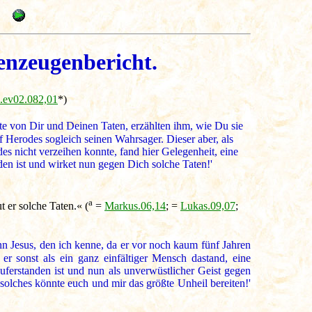
enzeugenbericht.
l.ev02.082,01
*)
e von Dir und Deinen Taten, erzählten ihm, wie Du sie
 Herodes sogleich seinen Wahrsager. Dieser aber, als
s nicht verzeihen konnte, fand hier Gelegenheit, eine
den ist und wirket nun gegen Dich solche Taten!'
a
t er solche Taten.« (
=
Markus.06,14
; =
Lukas.09,07
;
n Jesus, den ich kenne, da er vor noch kaum fünf Jahren
r sonst als ein ganz einfältiger Mensch dastand, eine
uferstanden ist und nun als unverwüstlicher Geist gegen
 solches könnte euch und mir das größte Unheil bereiten!'