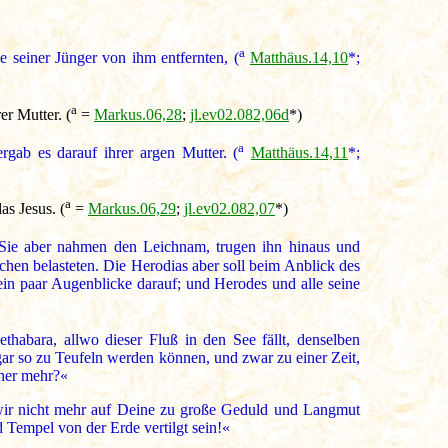
a
 seiner Jünger von ihm entfernten, (
Matthäus.14,10
*;
a
r Mutter. (
=
Markus.06,28
;
jl.ev02.082,06d
*)
a
gab es darauf ihrer argen Mutter. (
Matthäus.14,11
*;
a
s Jesus. (
=
Markus.06,29
;
jl.ev02.082,07
*)
Sie aber nahmen den Leichnam, trugen ihn hinaus und
hen belasteten. Die Herodias aber soll beim Anblick des
ein paar Augenblicke darauf; und Herodes und alle seine
thabara, allwo dieser Fluß in den See fällt, denselben
r so zu Teufeln werden können, und zwar zu einer Zeit,
ner mehr?«
 wir nicht mehr auf Deine zu große Geduld und Langmut
 Tempel von der Erde vertilgt sein!«