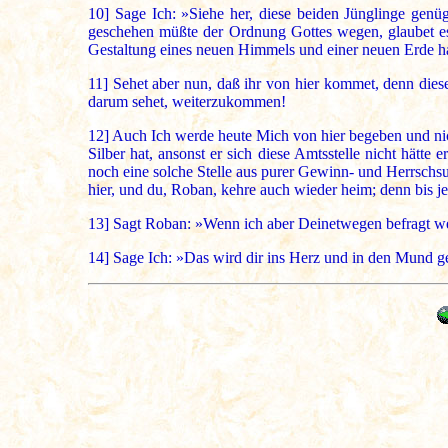
10]
Sage Ich: »Siehe her, diese beiden Jünglinge genüg
geschehen müßte der Ordnung Gottes wegen, glaubet es,
Gestaltung eines neuen Himmels und einer neuen Erde ha
11]
Sehet aber nun, daß ihr von hier kommet, denn diese
darum sehet, weiterzukommen!
12]
Auch Ich werde heute Mich von hier begeben und ni
Silber hat, ansonst er sich diese Amtsstelle nicht hätt
noch eine solche Stelle aus purer Gewinn- und Herrschsuc
hier, und du, Roban, kehre auch wieder heim; denn bis je
13]
Sagt Roban: »Wenn ich aber Deinetwegen befragt wer
14]
Sage Ich: »Das wird dir ins Herz und in den Mund g