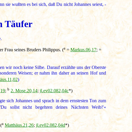
sie wußten es bei sich, daß Du nicht Johannes seiest, -
m Täufer
.
a
 Frau seines Bruders Philippus. (
=
Markus.06,17
; =
n wir noch keine Silbe. Darauf erzählte uns der Oberste
besonderen Weisen; er nahm ihn daher an seinen Hof und
äus.11,02
)
b
,19
;
2. Mose.20,14
;
jl.ev02.082,04c
*)
egte sich Johannes und sprach in dem ernstesten Ton zum
Du sollst nicht begehren deines Nächsten Weib!'«
a
(
Matthäus.21,26
;
jl.ev02.082,04d
*)