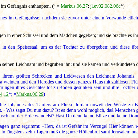
a
 im Gefängnis enthaupten. (
=
Markus.06,27
;
jl.ev02.082,06c
*)
es im Gefängnisse, nachdem sie zuvor unter einem Vorwande etliche
n in einer Schüssel und dem Mädchen gegeben; und sie brachte es ihre
in den Speisesaal, um es der Tochter zu übergeben; und diese über
seinen Leichnam und begruben ihn; und sie kamen und verkündeten da
u ihrem größten Schrecken und Leidwesen den Leichnam Johannis. 
a weinten und den Herodes und dessen ganzes Haus mit zahllosen Flüc
rrungen ihres Gesichtes tot zu Boden gesunken sein und ihre Tochter 
4,12
*; =
Markus.06,29
)
ichte Johannes des Täufers am Flusse Jordan unweit der Wüste zu Be
. - Was sagst Du nun dazu? Ist es denn wohl möglich, daß Menschen ga
sch auf der Erde wandelst? Hast Du denn keine Blitze und keine Don
agen ganz ergrimmt: »Herr, da ist Gefahr im Verzuge! Hier können
! In längstens zehn Tagen muß die ganze Höllenbrut samt Jerusalem und