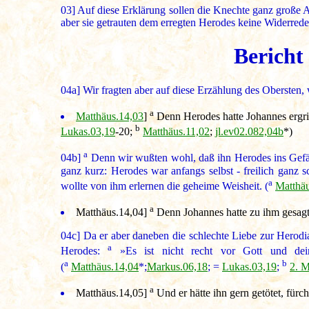
03]
Auf diese Erklärung sollen die Knechte ganz große A
aber sie getrauten dem erregten Herodes keine Widerred
Bericht
04a]
Wir fragten aber auf diese Erzählung des Obersten,
a
Matthäus.14,03
]
Denn Herodes hatte Johannes ergrif
b
Lukas.03,19
-20;
Matthäus.11,02
;
jl.ev02.082,04b
*)
a
04b]
Denn wir wußten wohl, daß ihn Herodes ins Gefäng
ganz kurz: Herodes war anfangs selbst - freilich ganz
a
wollte von ihm erlernen die geheime Weisheit. (
Matthäu
a
Matthäus.14,04
]
Denn Johannes hatte zu ihm gesag
04c]
Da er aber daneben die schlechte Liebe zur Herodia
a
Herodes:
»Es ist nicht recht vor Gott und dei
a
b
(
Matthäus.14,04
*;
Markus.06,18
; =
Lukas.03,19
;
2. M
a
Matthäus.14,05
]
Und er hätte ihn gern getötet, fürc