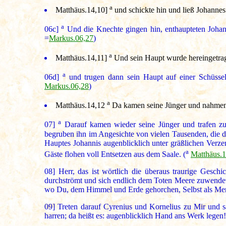
a
Matthäus.14,10
]
und schickte hin und ließ Johannes
a
06c]
Und die Knechte gingen hin, enthaupteten Johann
=
Markus.06,27
)
a
Matthäus.14,11
]
Und sein Haupt wurde hereingetrage
a
06d]
und trugen dann sein Haupt auf einer Schüssel 
Markus.06,28
)
a
Matthäus.14,12
Da kamen seine Jünger und nahmen 
a
07]
Darauf kamen wieder seine Jünger und trafen z
begruben ihn im Angesichte von vielen Tausenden, die d
Hauptes Johannis augenblicklich unter gräßlichen Verze
a
Gäste flohen voll Entsetzen aus dem Saale. (
Matthäus.1
08]
Herr, das ist wörtlich die überaus traurige Gesch
durchströmt und sich endlich dem Toten Meere zuwendet
wo Du, dem Himmel und Erde gehorchen, Selbst als Men
09]
Treten darauf Cyrenius und Kornelius zu Mir und s
harren; da heißt es: augenblicklich Hand ans Werk legen