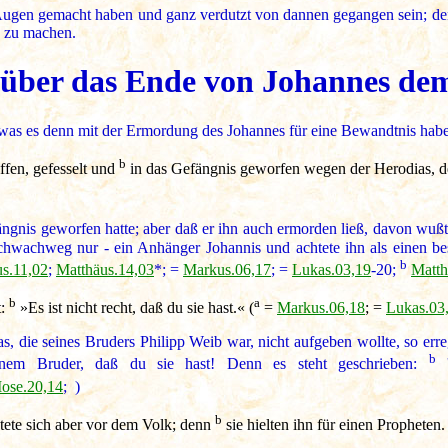
ugen gemacht haben und ganz verdutzt von dannen gegangen sein; denn 
e zu machen.
 über das Ende von Johannes de
 was es denn mit der Ermordung des Johannes für eine Bewandtnis habe
b
fen, gefesselt und
in das Gefängnis geworfen wegen der Herodias, der
nis geworfen hatte; aber daß er ihn auch ermorden ließ, davon wußte
 schwachweg nur - ein Anhänger Johannis und achtete ihn als einen 
b
s.11,02
;
Matthäus.14,03
*; =
Markus.06,17
; =
Lukas.03,19
-20;
Matth
b
a
t:
»Es ist nicht recht, daß du sie hast.« (
=
Markus.06,18
; =
Lukas.03
s, die seines Bruders Philipp Weib war, nicht aufgeben wollte, so err
b
nem Bruder, daß du sie hast! Denn es steht geschrieben:
'
ose.20,14
; )
b
htete sich aber vor dem Volk; denn
sie hielten ihn für einen Propheten. 