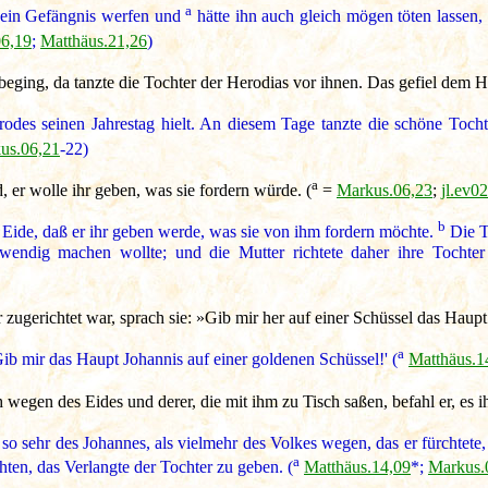
a
n ein Gefängnis werfen und
hätte ihn auch gleich mögen töten lassen, 
6,19
;
Matthäus.21,26
)
eging, da tanzte die Tochter der Herodias vor ihnen. Das gefiel dem H
odes seinen Jahrestag hielt. An diesem Tage tanzte die schöne Toch
us.06,21
-22)
a
 er wolle ihr geben, was sie fordern würde. (
=
Markus.06,23
;
jl.ev0
b
Eide, daß er ihr geben werde, was sie von ihm fordern möchte.
Die T
endig machen wollte; und die Mutter richtete daher ihre Tochter 
zugerichtet war, sprach sie: »Gib mir her auf einer Schüssel das Haupt
a
ib mir das Haupt Johannis auf einer goldenen Schüssel!' (
Matthäus.1
egen des Eides und derer, die mit ihm zu Tisch saßen, befahl er, es ih
so sehr des Johannes, als vielmehr des Volkes wegen, das er fürchtet
a
hten, das Verlangte der Tochter zu geben. (
Matthäus.14,09
*;
Markus.