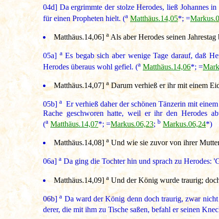
04d]
Da ergrimmte der stolze Herodes, ließ Johannes i
a
für einen Propheten hielt. (
Matthäus.14,05
*; =
Markus.0
a
Matthäus.14,06
]
Als aber Herodes seinen Jahrestag b
a
05a]
Es begab sich aber wenige Tage darauf, daß Her
a
Herodes überaus wohl gefiel. (
Matthäus.14,06
*; =
Mark
a
Matthäus.14,07
]
Darum verhieß er ihr mit einem Eid,
a
05b]
Er verhieß daher der schönen Tänzerin mit einem 
Rache geschworen hatte, weil er ihr den Herodes abw
a
b
(
Matthäus.14,07
*; =
Markus.06,23
;
Markus.06,24
*)
a
Matthäus.14,08
]
Und wie sie zuvor von ihrer Mutter 
a
06a]
Da ging die Tochter hin und sprach zu Herodes: 'G
a
Matthäus.14,09
]
Und der König wurde traurig; doch w
a
06b]
Da ward der König denn doch traurig, zwar nicht 
derer, die mit ihm zu Tische saßen, befahl er seinen Knec