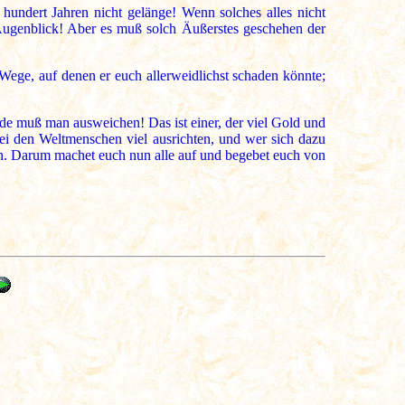
hundert Jahren nicht gelänge! Wenn solches alles nicht
 Augenblick! Aber es muß solch Äußerstes geschehen der
Wege, auf denen er euch allerweidlichst schaden könnte;
e muß man ausweichen! Das ist einer, der viel Gold und
 bei den Weltmenschen viel ausrichten, und wer sich dazu
auen. Darum machet euch nun alle auf und begebet euch von