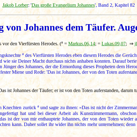
Jakob Lorber
: '
Das große Evangelium Johannes
', Band 2, Kapitel 82
 von Johannes dem Täufer. Aug
a
 vor den Vierfürsten Herodes. (
=
Markus.06,14
; =
Lukas.09,07
; ⇒
j
a
ungsknechte
des Vierfürsten Herodes eben diesem Herodes die Gerücht
nd wie sie Deiner Macht durchaus nichts anhaben konnten. Darauf berief
in Jünger des Johannes, der die Ermordung dieses Propheten dem Herode
fester Miene und Rede: 'Das ist Johannes, der von den Toten auferstan
as ist Johannes der Täufer; er ist von den Toten auferstanden, darum tu
a
en Knechten zurück
und sagte zu ihnen: »Das ist nicht der Zimmerman
gefertigt hat und bei dieser Arbeit als Kunstzimmermann, obschon e
das ist der von mir enthauptete Johannes, der von den Toten wieder a
ichten kann. Daher sollet ihr wider ihn nichts mehr unternehmen; denn