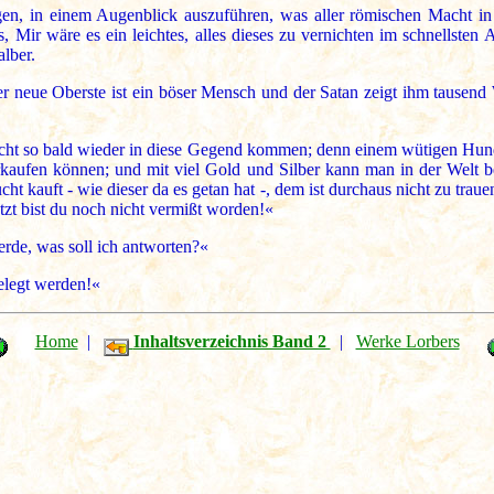
en, in einem Augenblick auszuführen, was aller römischen Macht in 
 Mir wäre es ein leichtes, alles dieses zu vernichten im schnellsten
lber.
r neue Oberste ist ein böser Mensch und der Satan zeigt ihm tausend 
cht so bald wieder in diese Gegend kommen; denn einem wütigen Hund
e erkaufen können; und mit viel Gold und Silber kann man in der Welt
ht kauft - wie dieser da es getan hat -, dem ist durchaus nicht zu tr
tzt bist du noch nicht vermißt worden!«
de, was soll ich antworten?«
elegt werden!«
Home
|
Inhaltsverzeichnis Band 2
|
Werke Lorbers