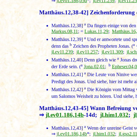
⇒
jl.ev01.186,05d
*;
jl.ev11.239
;
jl.ev11.2
Matthäus.12,38-42] Zeichenforderung 
a
Matthäus.12,38]
Da fingen einige von den 
Markus.08,11
; =
Lukas.11,29
;
Matthäus.16
a
Matthäus.12,39]
Und er antwortete und spr
b
a
denn das
Zeichen des Propheten Jonas. (
jl.ev11.239
;
jl.ev11.257
;
jl.ev11.309
;
jl.sc
a
Matthäus.12,40]
Denn gleich wie
Jonas dr
a
b
der Erde sein. (
Jona.02,01
;
Epheser.04,
a
Matthäus.12,41]
Die Leute von Ninive wer
Predigt des Jonas. Und siehe, hier ist mehr al
a
Matthäus.12,42]
Die Königin vom Mittag w
um Salomos Weisheit zu hören. Und siehe, hi
Matthäus.12,43-45] Wann Befreiung von
⇒
jl.ev01.186,14b
-14d;
jl.him1.032
;
j
a
Matthäus.12,43]
Wenn der unreine Geist vo
⇒
jl.ev01.186,14b
*;
jl.him1.032
;
jl.gso2.1