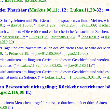
57
;
jl.ev11.309
;
jl.schr.019,20
)
der Pharisäer
(
Markus.08,11
; .12;
Lukas.11,29
-32; 
Schriftgelehrten und Pharisäern an und sprachen zu ihm: »Meister, wir
,01
; ⇒
jl.ev01.186,08
*;
jl.ev11.239
;
jl.ev11.257
;
jl.ev11.309
;
jl.schr
ach zu ihnen: »Diese böse und ehebrecherische Art sucht ein Zeichen,
b
=
Markus.08,12
; =
Lukas.11,29
;
Matthäus.16,04
;
Jona.02,01
; ⇒
jl.
hr.019,20
)
ei Tage und drei Nächte im Bauch des Walfisches war, so wird der Me
09
;
1. Petrus.03,19
; ⇒
jl.ev01.186,09b
*;
jl.gso2.116,06
)
den auftreten am Jüngsten Gericht mit diesem Geschlecht und werde
a
b
s Jonas. (
=
Lukas.11,32
;
Jona.03,05
; ⇒
jl.ev01.186,11a
*)
ird auftreten am Jüngsten Gericht mit diesem Geschlecht und wird e
a
b
er ist mehr als Salomo. (
=
Lukas.11,31
;
1. Könige.10,01-10
; ⇒
j
 Besessenheit nicht gelingt; Rückkehr vertriebener bö
l.gso2.116,08
ff.)
n einem Menschen ausgefahren ist, so durchwandelt er dürre Stätten, su
16,08
ff.)