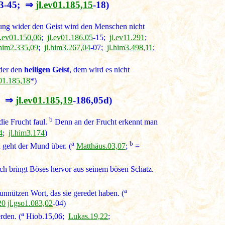
43-45; ⇒
jl.ev01.185,15
-18)
ung wider den Geist wird den Menschen nicht
l.ev01.150,06
;
jl.ev01.186,05
-15;
jl.ev11.291
;
.him2.335,09
;
jl.him3.267,04
-07;
jl.him3.498,11
;
ider den
heiligen Geist
, dem wird es nicht
v01.185,18
*)
; ⇒
jl.ev01.185,19
-186,05d)
b
die Frucht faul.
Denn an der Frucht erkennt man
4
;
jl.him3.174
)
a
b
 geht der Mund über. (
Matthäus.03,07
;
=
ch bringt Böses hervor aus seinem bösen Schatz.
a
nützen Wort, das sie geredet haben. (
20
jl.gso1.083,02
-04)
a
rden. (
Hiob.15,06;
Lukas.19,22
;