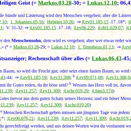
iligen Geist
(=
Markus.03,28
-30; =
Lukas.12,10
; 06,
le Sünde und Lästerung wird den Menschen vergeben; aber die Läster
2,10
;
1. Johannes.05,16
;
Hebräer.10,26
; ⇒
jl.ev01.185,15
.17 .18*;
j
21
; V. 31-32: ⇒
jl.ev01.185,15
.17 .18;
jl.ev06.229
;
jl.rbl1.029,07
;
jl
er den
Menschensohn
, dem wird es vergeben; aber wer etwas redet w
a
.« (
=
Markus.03,28
-29; =
Lukas.12,10
;
1. Timotheus.01,13
; ⇒
jl.e
tsanzeiger; Rechenschaft über alles
(=
Lukas.06,43
-45
n Baum, so wird die Frucht gut; oder setzt einen faulen Baum, so wird 
b
,43
-44; ⇒
jl.ev01.185,19
;
jl.ev11.308
;
jl.ev09.071,08
;
jl.ev11.308,0
b
nt ihr Gutes reden, da ihr böse seid?
Wessen das Herz voll ist, davon
v11.239
;
jl.ev11.257
;
jl.ev11.309
;
jl.schr.019,20
;
jl.him3.174
)
utes hervor aus dem guten Schatz seines Herzens; und ein böser Mens
ev11.239
;
jl.ev11.257
;
jl.ev11.309
;
jl.schr.019,20
)
a
e
Menschen Rechenschaft geben müssen am jüngsten Tage von jedem un
c
*;
jl.ev06.076,21
;
jl.ev11.239
;
jl.ev11.257
;
jl.ev11.309
;
jl.schr.019,
u gerechtfertigt werden, und aus deinen Worten wirst du verdammt we