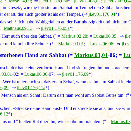
4
;
3. Mose.24,09
; ⇒
jl.ev01.176,03b
*;
jl.ev07.008,02
;
jl.ev07.009,04
sen im Gesetz, wie die Priester am Sabbat im Tempel den Sabbat brech
er der ist, der auch größer ist als der Tempel. (⇒
jl.ev01.176,04
*)
a
das sei:
'Ich habe Wohlgefallen an der Barmherzigkeit und nicht am Op
2
;
Matthäus.09,13
; ⇒
jl.ev01.176,05a
*)
a
Herr auch über den Sabbat. (
=
Markus.02,28
; =
Lukas.06,05
; ⇒
jl.
a
er und kam in ihre Schule. (
=
Markus.03,01
; =
Lukas.06,06
; ⇒
jl.e
gestorbenen Hand am Sabbat
(=
Markus.03,01
-06; =
Lu
ch, der hatte eine verdorrte Hand. Und sie fragten ihn und sprachen: »
.03,01
-02; =
Lukas.06,06
-07; ⇒
jl.ev01.176,09
*)
»Wer ist unter euch so, daß er ein Schaf, wenn es ihm am Sabbat in eine 
06,09
; ⇒
jl.ev01.176,11a
*)
a
in Mensch als ein Schaf! Darum darf man wohl am Sabbat Gutes tun. (
hen: »Strecke deine Hand aus!« Und er streckte sie aus; und sie wurd
76,12
*)
a
a
inaus und
hielten Rat über ihn, wie sie ihn umbrächten. (
=
Markus.03