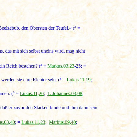
a
 Beelzebub, den Obersten der Teufel.« (
=
s, das mit sich selbst uneins wird, mag nicht
a
ein Reich bestehen? (
=
Markus.03,23
-25; =
a
werden sie eure Richter sein. (
=
Lukas.11,19
;
a
mmen. (
=
Lukas.11,20
;
1. Johannes.03,08
;
 daß er zuvor den Starken binde und ihm dann sein
s.03,40
; =
Lukas.11,23
;
Markus.09,40
;