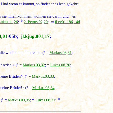
 Und wenn er kommt, so findet er es leer, gekehrt
b
enn sie hineinkommen, wohnen sie darin; und
es
b
Lukas.11,26
;
2. Petrus.02,20
; ⇒
jl.ev01.186,14d
8,01
-05b;
jl.kjug.001,17
;
a
ie wollten mit ihm reden. (
=
Markus.03,31
; =
a
r reden.« (
=
Markus.03,32
; =
Lukas.08,20
;
a
meine Brüder?« (
=
Markus.03,33
;
a
eine Brüder!« (
=
Markus.03,34
; =
a
b
 (
=
Markus.03,35
; =
Lukas.08,21
;