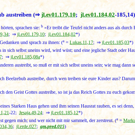
ub austreiben
(⇒
jl.ev01.179,10
;
jl.ev01.184,02
-185,14)
b
 hörten, sprachen sie:
»Er treibt die Teufel nicht anders aus als durch
9,34
; ⇒
jl.ev01.179,10
;
jl.ev01.184,02
*)
a
 Gedanken und sprach zu ihnen: (
=
Lukas.11,17
; ⇒
jl.ev01.185,03
*)
 in sich selbst uneins wird, wird wüst; und eine jegliche Stadt oder Hau
7
; ⇒
jl.ev01.185,08a
*)
deren austreibt, so muß er mit sich selbst uneins sein; wie mag dann s
rch Beelzebub austreibe, durch wen treiben sie eure Kinder aus? Darum 
ch den Geist Gottes austreibe, so ist ja das Reich Gottes zu euch geko
ines Starken Haus gehen und ihm seinen Hausrat rauben, es sei denn,
11,21
-22;
Jesaja.49,24
; ⇒
jl.ev01.185,12
*)
a
ist gegen mich; und wer nicht mit mir sammelt, der zerstreut. (
=
Marku
.034,36
;
jl.erde.027
;
gm.pred.015
)