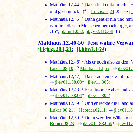
a
Matthäus.12,44]
Da spricht er dann: »Ich 
a
und geschmückt. (
=
Lukas.11,24
-25; ⇒
j
a
Matthäus.12,45]
Dann geht er hin und nimm
wird mit diesem Menschen hernach ärger, al
.15*;
jl.him1.032
;
jl.gso2.116,08
ff.)
Matthäus.12,46-50] Jesu wahre Verwa
jl.kjug.283,21
;
jl.him3.169
)
a
Matthäus.12,46]
Als er noch also zu dem V
b
Lukas.08,19
;
Matthäus.13,55
; ⇒
jl.ev01
a
Matthäus.12,47]
Da sprach einer zu ihm: »
⇒
jl.ev01.188,03
*;
jl.ev11.305
)
a
Matthäus.12,48]
Er antwortete aber und sp
⇒
jl.ev01.188,04
*;
jl.ev11.305
)
a
Matthäus.12,49]
Und er reckte die Hand au
b
Lukas.08,21
;
Hebräer.02,11
; ⇒
jl.ev01.1
a
Matthäus.12,50]
Denn wer den Willen mein
Römer.08,29
; ⇒
jl.ev01.188,05b
*;
jl.ev11