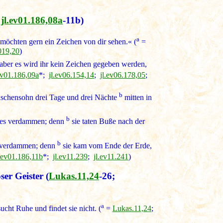
⇒
jl.ev01.186,08a
-11b)
a
 möchten gern ein Zeichen von dir sehen.« (
=
.019,20
)
 aber es wird ihr kein Zeichen gegeben werden,
ev01.186,09a
*;
jl.ev06.154,14
;
jl.ev06.178,05
;
b
nschensohn drei Tage und drei Nächte
mitten in
b
n es verdammen; denn
sie taten Buße nach der
b
s verdammen; denn
sie kam vom Ende der Erde,
l.ev01.186,11b
*;
jl.ev11.239
;
jl.ev11.241
)
ser Geister
(
Lukas.11,24
-26;
a
cht Ruhe und findet sie nicht. (
=
Lukas.11,24
;