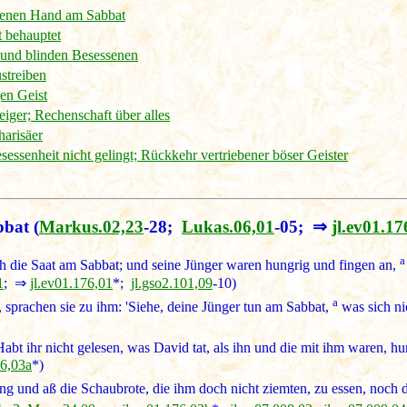
rbenen Hand am Sabbat
t behauptet
 und blinden Besessenen
streiben
en Geist
eiger; Rechenschaft über alles
harisäer
ssenheit nicht gelingt; Rückkehr vertriebener böser Geister
bbat
(
Markus.02,23
-28;
Lukas.06,01
-05; ⇒
jl.ev01.17
a
ch die Saat am Sabbat; und seine Jünger waren hungrig und fingen an,
1
; ⇒
jl.ev01.176,01
*;
jl.gso2.101,09
-10)
a
, sprachen sie zu ihm: 'Siehe, deine Jünger tun am Sabbat,
was sich nic
abt ihr nicht gelesen, was David tat, als ihn und die mit ihm waren, hu
76,03a
*)
ng und aß die Schaubrote, die ihm doch nicht ziemten, zu essen, noch