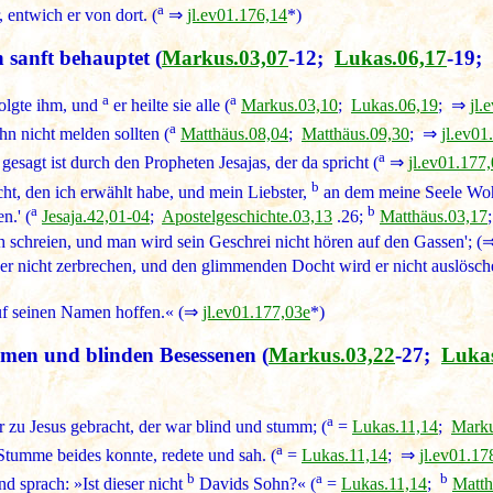
a
, entwich er von dort. (
⇒
jl.ev01.176,14
*)
 sanft behauptet
(
Markus.03,07
-12;
Lukas.06,17
-19;
a
a
olgte ihm, und
er heilte sie alle (
Markus.03,10
;
Lukas.06,19
; ⇒
jl.
a
hn nicht melden sollten (
Matthäus.08,04
;
Matthäus.09,30
; ⇒
jl.ev01
a
gesagt ist durch den Propheten Jesajas, der da spricht (
⇒
jl.ev01.177
b
ht, den ich erwählt habe, und mein Liebster,
an dem meine Seele Wohl
a
b
n.' (
Jesaja.42,01-04
;
Apostelgeschichte.03,13
.26;
Matthäus.03,17
ch schreien, und man wird sein Geschrei nicht hören auf den Gassen'; 
 er nicht zerbrechen, und den glimmenden Docht wird er nicht auslösch
uf seinen Namen hoffen.« (⇒
jl.ev01.177,03e
*)
mmen und blinden Besessenen
(
Markus.03,22
-27;
Lukas
a
 zu Jesus gebracht, der war blind und stumm; (
=
Lukas.11,14
;
Marku
a
 Stumme beides konnte, redete und sah. (
=
Lukas.11,14
; ⇒
jl.ev01.17
b
a
b
nd sprach: »Ist dieser nicht
Davids Sohn?« (
=
Lukas.11,14
;
Matth