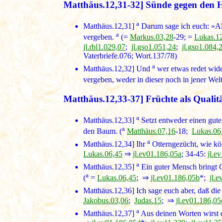
Matthäus.12,31-32] Sünde gegen den He
a
Matthäus.12,31]
Darum sage ich euch: »Al
a
vergeben.
(=
Markus.03,28
-29; =
Lukas.1
jl.rbl1.029,07
;
jl.gso1.051,24
;
jl.gso1.084,
Vaterbriefe.076; Wort.137/78)
a
Matthäus.12,32]
Und
wer etwas redet wid
vergeben, weder in dieser noch in jener Welt
Matthäus.12,33-37] Früchte als Qualitä
a
Matthäus.12,33]
Setzt entweder einen gute
a
den Baum. (
Matthäus.07,16
-18;
Lukas.06
a
Matthäus.12,34]
Ihr
Otterngezücht, wie kön
Lukas.06,45
⇒
jl.ev01.186,05a
; 34-45:
jl.e
a
Matthäus.12,35]
Ein guter Mensch bringt G
a
(
=
Lukas.06,45
; ⇒
jl.ev01.186,05b
*;
jl.
Matthäus.12,36]
Ich sage euch aber, daß di
Jakobus.03,06
;
Judas.15
; ⇒
jl.ev01.186,05
a
Matthäus.12,37]
Aus deinen Worten wirst d