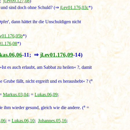
;
jl.ev09.127,08
)
en und sind doch ohne Schuld? (⇒
jl.ev01.176,03c
*)
fer', dann hättet ihr die Unschuldigen nicht
ev01.176,05b
*)
v01.176,08
*)
kas.06,06
-11; ⇒
jl.ev01.176,09
-14)
Ist es auch erlaubt, am Sabbat zu heilen« ?, damit
a
Grube fällt, nicht ergreift und es heraushebt« ? (
=
Markus.03,04
; =
Lukas.06,09
;
a
e ihm wieder gesund, gleich wie die andere. (
=
,06
; =
Lukas.06,10
;
Johannes.05,16
;