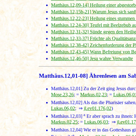
Matthäus.12,09-14] Heilung einer abgesto
Matthäus.12,15b-21] Warum Jesus sich sanf
Matthäus.12,22-23] Heilung eines stummen
Matthäus.12,24-30] Teufel mit Beelzebub au
Matthäus.12,31-32] Sünde gegen den Heilig
Matthäus.12,33-37] Früchte als Qualitätsanz
Matthäus.12,38-42] Zeichenforderung der P
Matthäus.12,43-45] Wann Befreiung von Bese
Matthäus.12,46-50] Jesu wahre Verwandte
Matthäus.12,01-08] Ährenlesen am Sa
Matthäus.12,01]
Zu der Zeit ging Jesus dur
Mose.23,26
; =
Markus.02,23
; =
Lukas.06,0
Matthäus.12,02]
Als das die Pharisäer sahen
Lukas.06,02
; ⇒
jl.ev01.176,02
)
a
Matthäus.12,03]
Er aber sprach zu ihnen: H
Markus.02,25
; =
Lukas.06,03
; ⇒
jl.ev01.1
Matthäus.12,04]
Wie er in das Gotteshaus gi
a