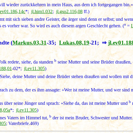
will wieder zurückkehren in mein Haus, aus dem ich fortgegangen bin.«
l.ev01.186,14c
*;
jl.him1.032
;
jl.gso2.116,08
ff.)
t mit sich sieben andre Geister, die ärger sind denn er selbst; und w
a
s es vorher war. So wird es auch diesem argen Geschlecht gehen. (
=
ndte
(
Markus.03,31
-35;
Lukas.08,19
-21; ⇒
jl.ev01.18
b
olk redete, siehe, da standen
seine Mutter und seine Brüder draußen, d
.188,01
-02*;
jl.ev11.305
)
Siehe, deine Mutter und deine Brüder stehen draußen und wollen mit di
rach zu dem, der es ihm ansagte: »Wer ist meine Mutter, und wer sind 
b
s über seine Jünger und sprach: »Siehe da, das ist meine Mutter und
m
88,05a
*;
jl.ev11.305
)
b
es Vaters im Himmel tut,
der ist mein Bruder, Schwester und Mutter.
.305
; Vaterbriefe.469)