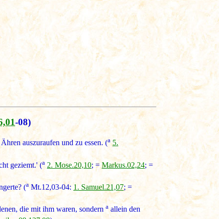
6,01
-08)
a
Ähren auszuraufen und zu essen. (
5.
a
ht geziemt.' (
2. Mose.20,10
; =
Markus.02,24
; =
a
ngerte? (
Mt.12,03-04:
1. Samuel.21,07
; =
a
 denen, die mit ihm waren, sondern
allein den