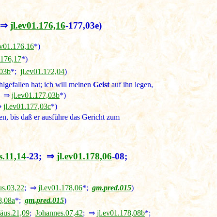
 ⇒
jl.ev01.176,16
-177,03e)
ev01.176,16
*)
.176,17
*)
,03b
*;
jl.ev01.172,04
)
gefallen hat; ich will meinen
Geist
auf ihn legen,
; ⇒
jl.ev01.177,03b
*)
(⇒
jl.ev01.177,03c
*)
en, bis daß er ausführe das Gericht zum
.11,14
-23; ⇒
jl.ev01.178,06
-08;
s.03,22
; ⇒
jl.ev01.178,06
*;
gm.pred.015
)
8,08a
*;
gm.pred.015
)
äus.21,09
;
Johannes.07,42
; ⇒
jl.ev01.178,08b
*;