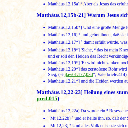
a
Matthäus.12,15a
]
Aber als Jesus das erfuhr
Matthäus.12,15b-21] Warum Jesus sich
Matthäus.12,15b
*] Und eine große Menge f
a
Matthäus.12,16]
und gebot ihnen, daß sie i
a
Matthäus.12,17*
]
damit erfüllt würde, was 
a
Matthäus.12,18*
] 'Siehe,
das ist mein Knec
und er soll den Heiden das Recht verkündige
Matthäus.12,19*
] 'Er wird nicht zanken no
Matthäus.12,20*
] das zerstoßene Rohr wird
Sieg; (⇒
jl.ev01.177,03d
*; Vaterbriefe.414)
Matthäus.12,21*
] und die Heiden werden a
Matthäus.12,22-23] Heilung eines stu
pred.015
)
a
Matthäus.12,22a
] Da wurde ein
Besessener
a
Mt.12,22b]
und er heilte ihn, so, daß der
a
Mt.12,23]
Und alles Volk entsetzte sich u