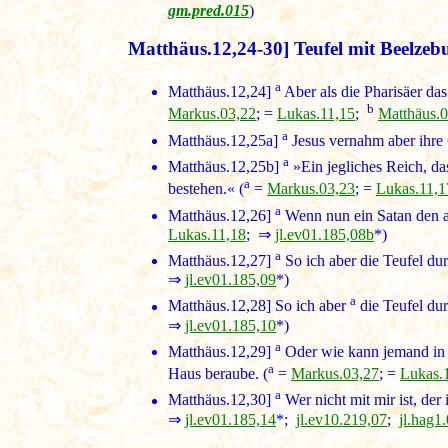
gm.pred.015
)
Matthäus.12,24-30] Teufel mit Beelzeb
a
Matthäus.12,24]
Aber als die Pharisäer das
b
Markus.03,22
; =
Lukas.11,15
;
Matthäus.0
a
Matthäus.12,25a
]
Jesus vernahm aber ihre
a
Matthäus.12,25b
]
»Ein jegliches Reich, das
a
bestehen.« (
=
Markus.03,23
; =
Lukas.11,1
a
Matthäus.12,26]
Wenn nun ein Satan den an
Lukas.11,18
; ⇒
jl.ev01.185,08b
*)
a
Matthäus.12,27]
So ich aber die Teufel du
⇒
jl.ev01.185,09
*)
a
Matthäus.12,28]
So ich aber
die Teufel dur
⇒
jl.ev01.185,10
*)
a
Matthäus.12,29]
Oder wie kann jemand in e
a
Haus beraube. (
=
Markus.03,27
; =
Lukas.
a
Matthäus.12,30]
Wer nicht mit mir ist, der 
⇒
jl.ev01.185,14
*;
jl.ev10.219,07
;
jl.hag1