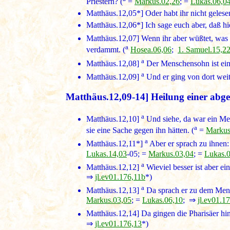
Priestern? (
=
Markus.02,26
; =
Lukas.06,0
Matthäus.12,05*
] Oder habt ihr nicht gele
Matthäus.12,06*
] Ich sage euch aber, daß hi
Matthäus.12,07]
Wenn ihr aber wüßtet, was 
a
verdammt. (
Hosea.06,06
;
1. Samuel.15,2
a
Matthäus.12,08]
Der Menschensohn ist ein 
a
Matthäus.12,09
]
Und er ging von dort weit
Matthäus.12,09-14] Heilung einer ab
a
Matthäus.12,10]
Und siehe, da war ein Mens
a
sie eine Sache gegen ihn hätten. (
=
Markus
a
Matthäus.12,11*
]
Aber er sprach zu ihnen: 
Lukas.14,03
-05; =
Markus.03,04
; =
Lukas.
a
Matthäus.12,12]
Wieviel besser ist aber e
⇒
jl.ev01.176,11b
*)
a
Matthäus.12,13]
Da sprach er zu dem Mensc
Markus.03,05
; =
Lukas.06,10
; ⇒
jl.ev01.1
Matthäus.12,14]
Da gingen die Pharisäer h
⇒
jl.ev01.176,13
*)