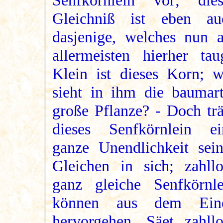
Senfkörnlein vor; dies
Gleichniß ist eben au
dasjenige, welches nun 
allermeisten hierher taug
Klein ist dieses Korn; w
sieht in ihm die baumart
große Pflanze? - Doch trä
dieses Senfkörnlein ei
ganze Unendlichkeit sein
Gleichen in sich; zahllo
ganz gleiche Senfkörnle
können aus dem Ein
hervorgehen. Säet zahllo