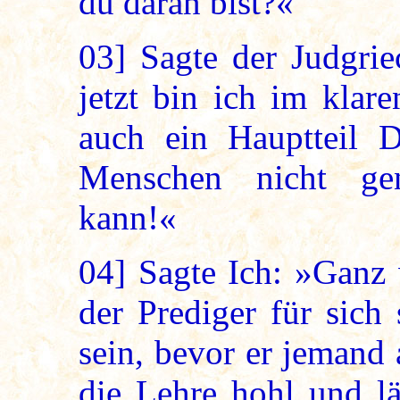
du daran bist?«
03]
Sagte der Judgrie
jetzt bin ich im klar
auch ein Hauptteil D
Menschen nicht ge
kann!«
04]
Sagte Ich: »Ganz 
der Prediger für sich
sein, bevor er jemand 
die Lehre hohl und lä