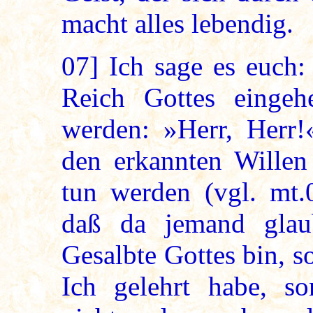
macht alles lebendig.
07]
Ich sage es euch:
Reich Gottes einge
werden: »Herr, Herr!
den erkannten Wille
tun werden (vgl. mt.0
daß da jemand glaub
Gesalbte Gottes bin, 
Ich gelehrt habe, s