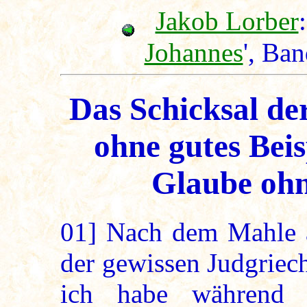
Jakob Lorber
:
Johannes
', Ba
Das Schicksal de
ohne gutes Beisp
Glaube ohn
01]
Nach dem Mahle ab
der gewissen Judgriec
ich habe während 