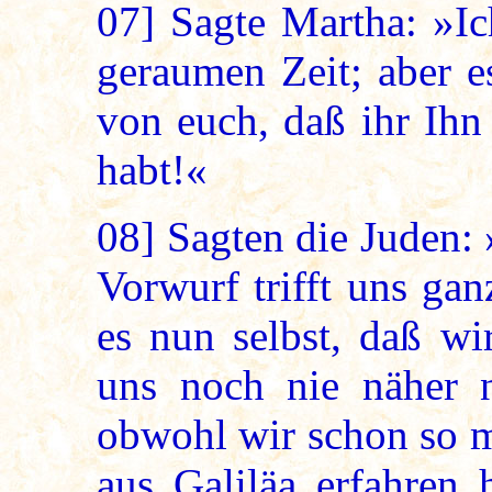
07]
Sagte Martha: »Ic
geraumen Zeit; aber es
von euch, daß ihr Ihn 
habt!«
08]
Sagten die Juden: 
Vorwurf trifft uns ga
es nun selbst, daß w
uns noch nie näher 
obwohl wir schon so 
aus Galiläa erfahren