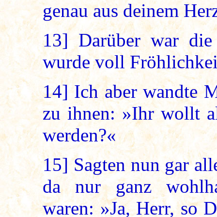
genau aus deinem He
13]
Darüber war die 
wurde voll Fröhlichkei
14]
Ich aber wandte M
zu ihnen: »Ihr wollt 
werden?«
15]
Sagten nun gar alle
da nur ganz wohlha
waren: »Ja, Herr, so D