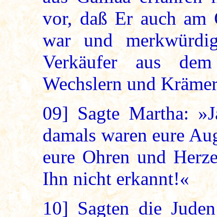
vor, daß Er auch am O
war und merkwürdig
Verkäufer aus dem
Wechslern und Krämer
09]
Sagte Martha: »Ja
damals waren eure Aug
eure Ohren und Herzen
Ihn nicht erkannt!«
10]
Sagten die Juden: