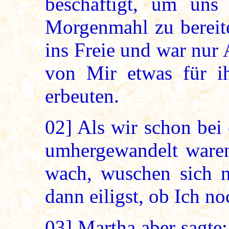
beschäftigt, um uns 
Morgenmahl zu bereite
ins Freie und war nur
von Mir etwas für i
erbeuten.
02]
Als wir schon bei 
umhergewandelt waren
wach, wuschen sich na
dann eiligst, ob Ich no
03]
Martha aber sagte: