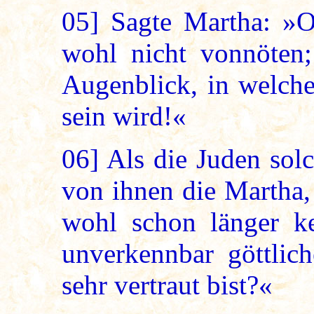
05]
Sagte Martha: »Oh
wohl nicht vonnöten
Augenblick, in welch
sein wird!«
06]
Als die Juden solc
von ihnen die Martha,
wohl schon länger k
unverkennbar göttlic
sehr vertraut bist?«