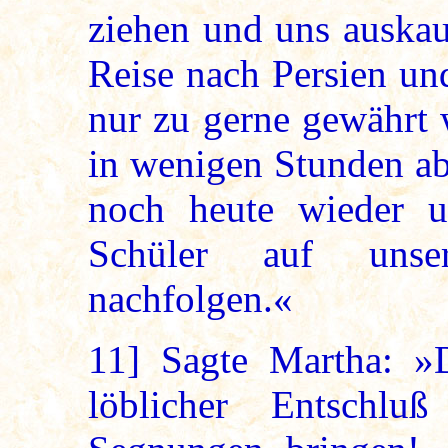
ziehen und uns auskau
Reise nach Persien un
nur zu gerne gewährt 
in wenigen Stunden a
noch heute wieder 
Schüler auf unser
nachfolgen.«
11]
Sagte Martha: »D
löblicher Entschl