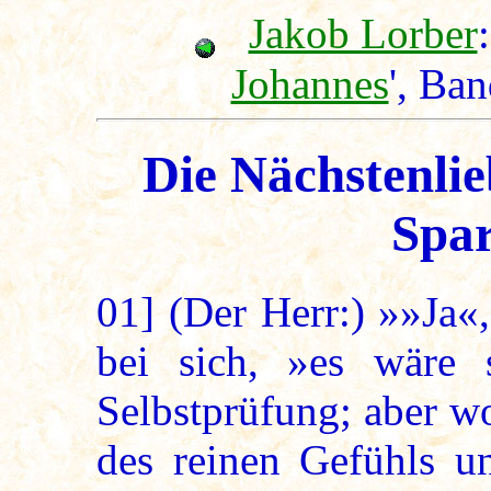
Jakob Lorber
:
Johannes
', Ba
Die Nächstenlie
Spar
01]
(Der Herr:) »»Ja«,
bei sich, »es wäre 
Selbstprüfung; aber wo
des reinen Gefühls 