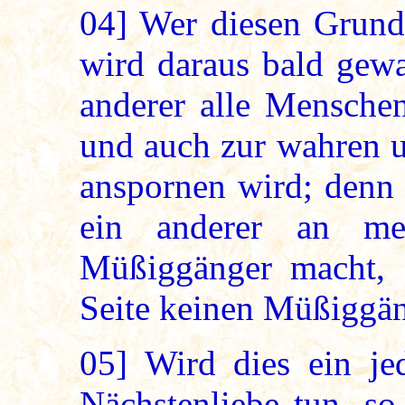
04]
Wer diesen Grundsa
wird daraus bald gewa
anderer alle Mensche
und auch zur wahren u
anspornen wird; denn 
ein anderer an mei
Müßiggänger macht, s
Seite keinen Müßiggä
05]
Wird dies ein jed
Nächstenliebe tun, so