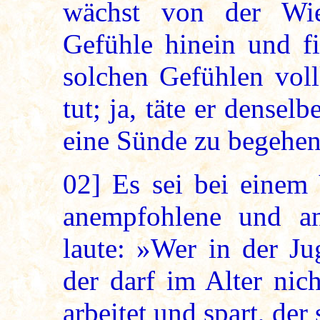
wächst von der Wieg
Gefühle hinein und fi
solchen Gefühlen vo
tut; ja, täte er densel
eine Sünde zu begehen
02]
Es sei bei einem 
anempfohlene und an
laute: »Wer in der Ju
der darf im Alter nic
arbeitet und spart, der