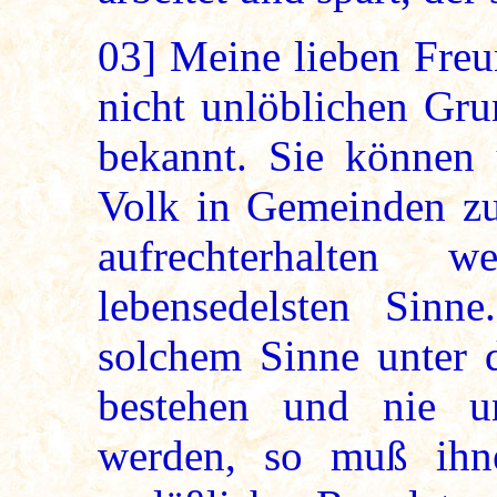
03]
Meine lieben Freu
nicht unlöblichen Gru
bekannt. Sie können 
Volk in Gemeinden zu
aufrechterhalten 
lebensedelsten Sinn
solchem Sinne unter 
bestehen und nie un
werden, so muß ihne