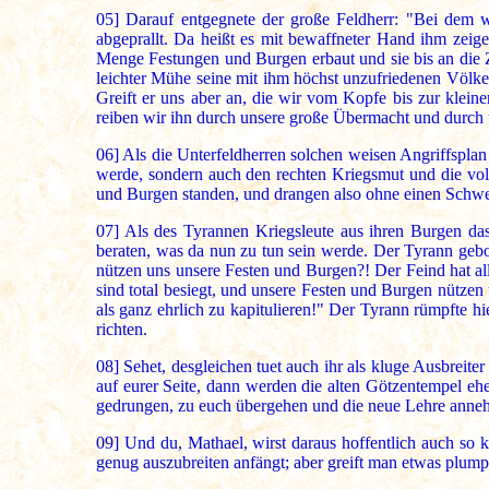
05]
Darauf entgegnete der große Feldherr: "Bei dem wi
abgeprallt. Da heißt es mit bewaffneter Hand ihm zeige
Menge Festungen und Burgen erbaut und sie bis an die Z
leichter Mühe seine mit ihm höchst unzufriedenen Völke
Greift er uns aber an, die wir vom Kopfe bis zur klei
reiben wir ihn durch unsere große Übermacht und durch 
06]
Als die Unterfeldherren solchen weisen Angriffsplan 
werde, sondern auch den rechten Kriegsmut und die vol
und Burgen standen, und drangen also ohne einen Schwer
07]
Als des Tyrannen Kriegsleute aus ihren Burgen das 
beraten, was da nun zu tun sein werde. Der Tyrann gebot
nützen uns unsere Festen und Burgen?! Der Feind hat a
sind total besiegt, und unsere Festen und Burgen nützen u
als ganz ehrlich zu kapitulieren!" Der Tyrann rümpfte h
richten.
08]
Sehet, desgleichen tuet auch ihr als kluge Ausbreiter
auf eurer Seite, dann werden die alten Götzentempel eh
gedrungen, zu euch übergehen und die neue Lehre anneh
09]
Und du, Mathael, wirst daraus hoffentlich auch so 
genug auszubreiten anfängt; aber greift man etwas plump