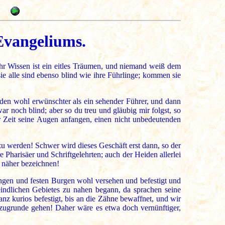
 Evangeliums.
 ihr Wissen ist ein eitles Träumen, und niemand weiß dem
ie alle sind ebenso blind wie ihre Führlinge; kommen sie
den wohl erwünschter als ein sehender Führer, und dann
 noch blind; aber so du treu und gläubig mir folgst, so
r Zeit seine Augen anfangen, einen nicht unbedeutenden
r zu werden! Schwer wird dieses Geschäft erst dann, so der
e Pharisäer und Schriftgelehrten; auch der Heiden allerlei
, näher bezeichnen!
ungen und festen Burgen wohl versehen und befestigt und
eindlichen Gebietes zu nahen begann, da sprachen seine
anz kurios befestigt, bis an die Zähne bewaffnet, und wir
zugrunde gehen! Daher wäre es etwa doch vernünftiger,