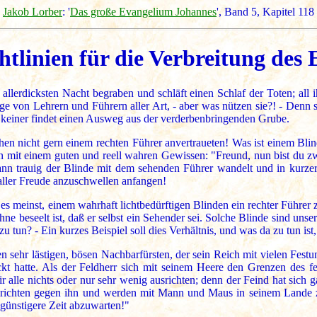
Jakob Lorber
: '
Das große Evangelium Johannes
', Band 5, Kapitel 118
tlinien für die Verbreitung des
allerdicksten Nacht begraben und schläft einen Schlaf der Toten; all
 von Lehrern und Führern aller Art, - aber was nützen sie?! - Denn s
d keiner findet einen Ausweg aus der verderbenbringenden Grube.
en nicht gern einem rechten Führer anvertraueten! Was ist einem Blin
mit einem guten und reell wahren Gewissen: "Freund, nun bist du zwar
nn trauig der Blinde mit dem sehenden Führer wandelt und in kurze
ller Freude anzuschwellen anfangen!
du es meinst, einem wahrhaft lichtbedürftigen Blinden ein rechter Führe
 beseelt ist, daß er selbst ein Sehender sei. Solche Blinde sind unser
 tun? - Ein kurzes Beispiel soll dies Verhältnis, und was da zu tun ist
n sehr lästigen, bösen Nachbarfürsten, der sein Reich mit vielen Fest
ickt hatte. Als der Feldherr sich mit seinem Heere den Grenzen des f
 alle nichts oder nur sehr wenig ausrichten; denn der Feind hat sich g
usrichten gegen ihn und werden mit Mann und Maus in seinem Lande 
günstigere Zeit abzuwarten!"