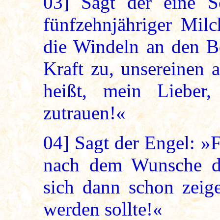
03]
Sagt der eine S
fünfzehnjähriger Mil
die Windeln an den Be
Kraft zu, unsereinen 
heißt, mein Lieber,
zutrauen!«
04]
Sagt der Engel: »F
nach dem Wunsche de
sich dann schon zeige
werden sollte!«