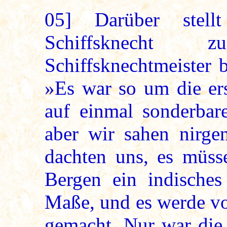
05]
Darüber stell
Schiffsknecht 
Schiffsknechtmeister 
»Es war so um die er
auf einmal sonderbar
aber wir sahen nirge
dachten uns, es müsse
Bergen ein indische
Maße, und es werde vo
gemacht. Nur war die 