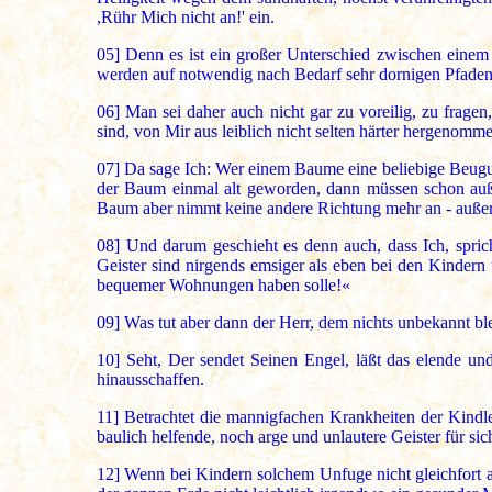
,Rühr Mich nicht an!' ein.
05]
Denn es ist ein großer Unterschied zwischen einem r
werden auf notwendig nach Bedarf sehr dornigen Pfaden, wi
06]
Man sei daher auch nicht gar zu voreilig, zu frage
sind, von Mir aus leiblich nicht selten härter hergenom
07]
Da sage Ich: Wer einem Baume eine beliebige Beugun
der Baum einmal alt geworden, dann müssen schon auße
Baum aber nimmt keine andere Richtung mehr an - außer 
08]
Und darum geschieht es denn auch, dass Ich, sprich
Geister sind nirgends emsiger als eben bei den Kindern u
bequemer Wohnungen haben solle!«
09]
Was tut aber dann der Herr, dem nichts unbekannt bl
10]
Seht, Der sendet Seinen Engel, läßt das elende und 
hinausschaffen.
11]
Betrachtet die mannigfachen Krankheiten der Kindlei
baulich helfende, noch arge und unlautere Geister für s
12]
Wenn bei Kindern solchem Unfuge nicht gleichfort au