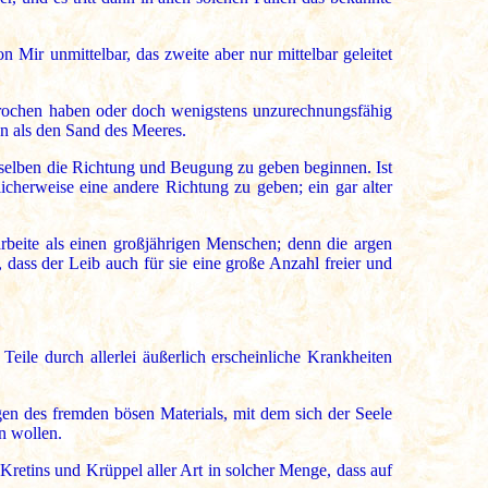
Mir unmittelbar, das zweite aber nur mittelbar geleitet
rbrochen haben oder doch wenigstens unzurechnungsfähig
en als den Sand des Meeres.
selben die Richtung und Beugung zu geben beginnen. Ist
herweise eine andere Richtung zu geben; ein gar alter
rbeite als einen großjährigen Menschen; denn die argen
, dass der Leib auch für sie eine große Anzahl freier und
eile durch allerlei äußerlich erscheinliche Krankheiten
gen des fremden bösen Materials, mit dem sich der Seele
n wollen.
retins und Krüppel aller Art in solcher Menge, dass auf