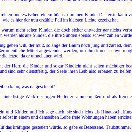
einen und zwischen einem höchst unreinen Kinde. Das erste kann von 
e es hier der treu erzählte Fall im klarsten Lichte gezeigt hat.
n, warum nicht selten Kinder, die doch sicher entweder gar nichts ve
men werden als alte Sünder, die ihre Sünden ebenso schwer zählen würd
g geben will, der muß, solange der Baum noch jung und zart ist, dem
rordentliche Mittel angewendet werden, um ihm immer schwermöglic
die letzte, da er umgehauen wird.
t der Herr, die Kinder und sogar Kindlein nicht selten mächtiger bea
nd sind sehr dienstfertig, der Seele ihren Leib also erbauen zu helfen
eiben kann, was da geschieht?
hinterlistige Werk der argen Helfer zusammenreißen und als fremde T
n und Kinder, und Ich sage euch, sie sind nichts als Hinausschaffun
ich selbst in einem und demselben Leibe freie Wohnungen haben errichte
f das kräftigste gesteuert würde, so gäbe es Besessene, Taubstumme, K