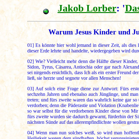
Jakob Lorber
: '
Das
Warum Jesus Kinder und Juge
01]
Es könnte hier wohl jemand in dieser Zeit, als die
dieser Erde lehrte und handelte, wiedergegeben wird dur
02]
Wie? Vielleicht mehr denn die Hälfte dieser Kinder, 
Sidon, Tyrus, Cäsarea, Antiochia oder gar nach Alexan
sei nirgends ersichtlich, dass Ich als ein erster Freund
ließ, sie herzte und segnete vor allen Menschen!
03]
Auf solch eine Frage diene zur Antwort: Fürs erst
sechzehn Jahren und ebenalso auch Jünglinge, und man 
treten; und fürs zweite waren das wahrlich keine gar so
verdorben; denn die Päderastie und Violation (Knabenl
so war selbst für die verdorbenen Kinder diese von Mir 
fürs zweite wurden sie dadurch gewarnt, fürderhin der Sin
nächsten Sünde auf das allerempfindlichste wollen gestra
04]
Wenn man nun solches weiß, so wird man hoffentlich
Heiligkeit wegen dem sündhaften, höchst verunreinigten 