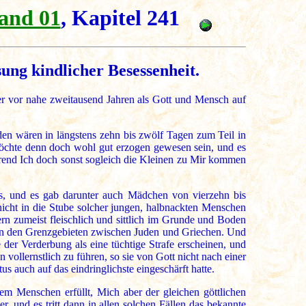
and 01
, Kapitel 241
ung kindlicher Besessenheit.
er vor nahe zweitausend Jahren als Gott und Mensch auf
rden wären in längstens zehn bis zwölf Tagen zum Teil in
möchte denn doch wohl gut erzogen gewesen sein, und es
während Ich doch sonst sogleich die Kleinen zu Mir kommen
us, und es gab darunter auch Mädchen von vierzehn bis
icht in die Stube solcher jungen, halbnackten Menschen
ern zumeist fleischlich und sittlich im Grunde und Boden
 in den Grenzgebieten zwischen Juden und Griechen. Und
 der Verderbung als eine tüchtige Strafe erscheinen, und
 vollernstlich zu führen, so sie von Gott nicht nach einer
 auch auf das eindringlichste eingeschärft hatte.
em Menschen erfüllt, Mich aber der gleichen göttlichen
, und es tritt dann in allen solchen Fällen das bekannte