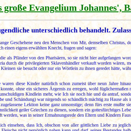
 große Evangelium Johannes', B
ndliche unterschiedlich behandelt. Zulass
s lange Geschehene neu den Menschen von Mir, demselben Christus, d
ch einen eigens erwählten Knecht, fragen und sagen:
die als Pfänder von den Pharisäern, so sie nicht hier aufgefangen wo
dria durch die privilegierten Sklavenhändler verkauft worden wären, 
 der Kleinen sie besucht oder nur ein Wörtlein zu ihnen geredet hätte, 
e waren diese Kinder natürlich schon zumeist über neun Jahre hina
konnte, ohne ein sicheres Ärgernis zu erregen, wohl füglichermaßen n
 unschuldigen Kindlein mehr, wie Ich sie noch hie und da antraf, sond
iebe und Schändung) war nirgends so schändlich mächtig zu Hause als
zugelassene Lektion keine ganz umsonstige; denn fürs erste mußte sie
nlichkeit geiler Griechen zu dienen, sondern ein gottesfürchtiges Leben
ft werden, was in seiner Ermahnungsrede den Eltern und Kindern Faustus
 einsehen, dass Ich, obschon von aller göttlichen Liebe zu jeglich
Fleische nicht persönlich nahen kann und darf, seines Bestandes halber