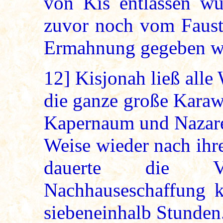
von Kis entlassen wu
zuvor noch vom Faust
Ermahnung gegeben w
12]
Kisjonah ließ alle 
die ganze große Karaw
Kapernaum und Nazaret
Weise wieder nach ihr
dauerte die V
Nachhauseschaffung 
siebeneinhalb Stunden