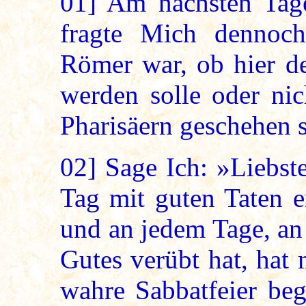
01]
Am nächsten Tage 
fragte Mich dennoch
Römer war, ob hier de
werden solle oder nic
Pharisäern geschehen s
02]
Sage Ich: »Liebst
Tag mit guten Taten er
und an jedem Tage, an
Gutes verübt hat, hat
wahre Sabbatfeier be