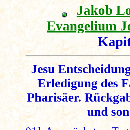
Jakob L
Evangelium J
Kapi
Jesu Entscheidun
Erledigung des F
Pharisäer. Rückga
und son