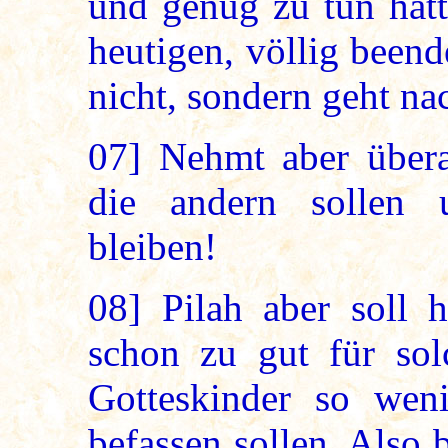
und genug zu tun hätt
heutigen, völlig beend
nicht, sondern geht na
07]
Nehmt aber überal
die andern sollen u
bleiben!
08]
Pilah aber soll h
schon zu gut für sol
Gotteskinder so wen
befassen sollen. Also 