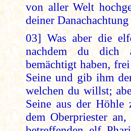
von aller Welt hochg
deiner Danachachtung 
03]
Was aber die elfe
nachdem du dich al
bemächtigt haben, fre
Seine und gib ihm de
welchen du willst; ab
Seine aus der Höhle 
dem Oberpriester an,
betreffenden elf Phar