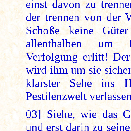
einst davon zu trenne
der trennen von der W
Schoße keine Güte
allenthalben um 
Verfolgung erlitt! De
wird ihm um sie sicher
klarster Sehe ins H
Pestilenzwelt verlasse
03]
Siehe, wie das G
und erst darin zu sein