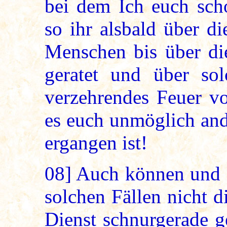
bei dem Ich euch scho
so ihr alsbald über d
Menschen bis über di
geratet und über sol
verzehrendes Feuer v
es euch unmöglich and
ergangen ist!
08]
Auch können und d
solchen Fällen nicht di
Dienst schnurgerade 