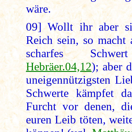
wäre.
09]
Wollt ihr aber s
Reich sein, so macht 
scharfes Schw
Hebräer.04,12
); aber 
uneigennützigsten Lie
Schwerte kämpfet d
Furcht vor denen, di
euren Leib töten, weit