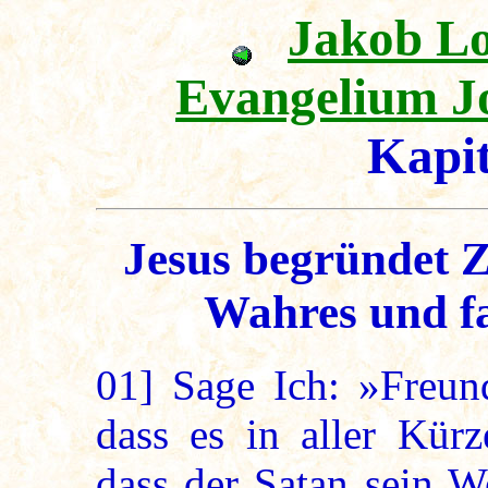
Jakob L
Evangelium J
Kapi
Jesus begründet 
Wahres und f
01]
Sage Ich: »Freun
dass es in aller Kür
dass der Satan sein W