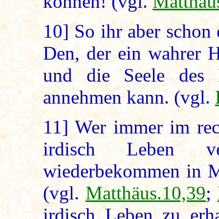
können! (vgl.
Matthäu
10]
So ihr aber schon e
Den, der ein wahrer H
und die Seele des 
annehmen kann. (vgl.
11]
Wer immer im rec
irdisch Leben v
wiederbekommen in M
(vgl.
Matthäus.10,39
;
irdisch Leben zu erh