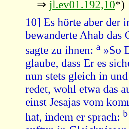
⇒
jl.ev01.192,10
*)
10]
Es hörte aber der i
bewanderte Ahab das G
a
sagte zu ihnen:
»So De
glaube, dass Er es siche
nun stets gleich in un
redet, wohl etwa das a
einst Jesajas vom ko
b
hat, indem er sprach: