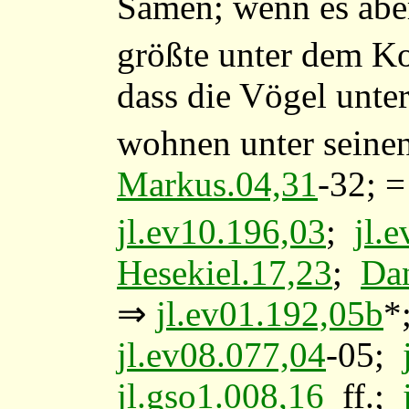
Samen; wenn es aber 
größte unter dem K
dass die Vögel un
wohnen unter seine
Markus.04,31
-32; 
jl.ev10.196,03
;
jl.
Hesekiel.17,23
;
Dan
⇒
jl.ev01.192,05b
*
jl.ev08.077,04
-05;
jl.gso1.008,16
ff.;