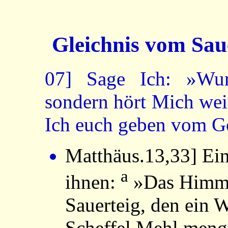
Gleichnis vom Sau
07]
Sage Ich: »Wund
sondern hört Mich weit
Ich euch geben vom Go
Matthäus.13,33
] Ei
a
ihnen:
»Das Himmel
Sauerteig, den ein 
Scheffel Mehl mengt