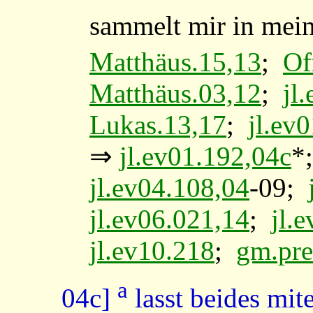
sammelt mir in mein
Matthäus.15,13
;
Of
Matthäus.03,12
;
jl
Lukas.13,17
;
jl.ev
⇒
jl.ev01.192,04c
*
jl.ev04.108,04
-09;
jl.ev06.021,14
;
jl.
jl.ev10.218
;
gm.pre
a
04c]
lasst beides mit