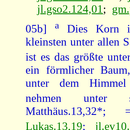
jl.gso2.124,01
;
gm.
a
05b]
Dies Korn is
kleinsten unter allen
ist es das größte un
ein förmlicher Baum
unter dem Himme
nehmen unter s
Matthäus.13,32*
Lukas.13,19
;
jl.ev10