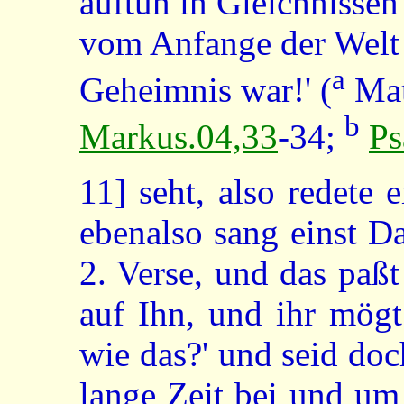
auftun in Gleichnissen
vom Anfange der Welt
a
Geheimnis war!' (
Mat
b
Markus.04,33
-34;
Ps
11]
seht, also redete 
ebenalso sang einst D
2. Verse, und das paß
auf Ihn, und ihr mögt
wie das?' und seid do
lange Zeit bei und um 