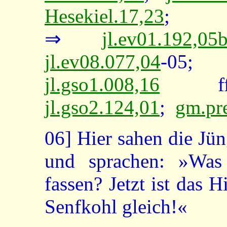
Hesekiel.17,23
⇒
jl.ev01.192,05
jl.ev08.077,04
-0
jl.gso1.008,16
f
jl.gso2.124,01
;
gm.pr
06]
Hier sahen die Jün
und sprachen: »Was
fassen? Jetzt ist das
Senfkohl gleich!«