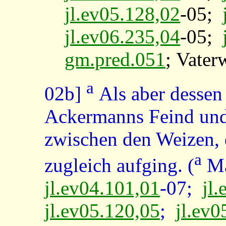
jl.ev05.128,02
-05;
jl.ev06.235,04
-05;
gm.pred.051
; Vater
a
02b]
Als aber dessen
Ackermanns Feind und 
zwischen den Weizen,
a
zugleich aufging. (
Ma
jl.ev04.101,01
-07;
jl
jl.ev05.120,05
;
jl.ev0