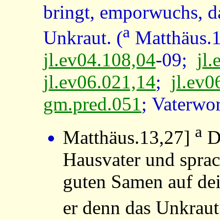
bringt, emporwuchs, da
a
Unkraut. (
Matthäus.
jl.ev04.108,04
-09;
jl
jl.ev06.021,14
;
jl.ev0
gm.pred.051
; Vaterwo
a
Matthäus.13,27
]
Da
Hausvater und sprach
guten Samen auf de
er denn das Unkraut?