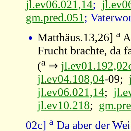
jl.ev06.021,14
;
jl.ev0
gm.pred.051
; Vaterwor
a
Matthäus.13,26
]
Al
Frucht brachte, da f
a
(
⇒
jl.ev01.192,02
jl.ev04.108,04
-09;
jl.ev06.021,14
;
jl.
jl.ev10.218
;
gm.pre
a
02c]
Da aber der Weiz