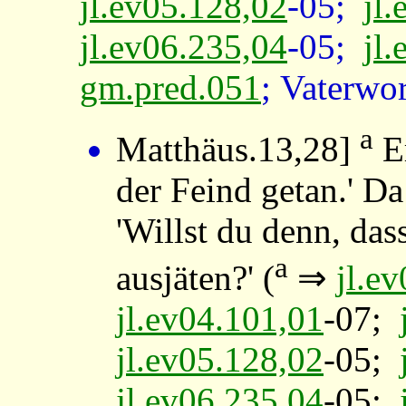
jl.ev05.128,02
-05;
jl
jl.ev06.235,04
-05;
jl
gm.pred.051
; Vaterwo
a
Matthäus.13,28
]
Er
der Feind getan.' D
'Willst du denn, das
a
ausjäten?' (
⇒
jl.e
jl.ev04.101,01
-07;
jl.ev05.128,02
-05;
jl.ev06.235,04
-05;