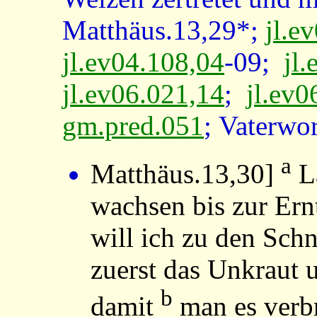
Matthäus.13,29*;
jl.e
jl.ev04.108,04
-09;
jl
jl.ev06.021,14
;
jl.ev0
gm.pred.051
; Vaterwo
a
Matthäus.13,30
]
La
wachsen bis zur Ern
will ich zu den Sch
zuerst das Unkraut 
b
damit
man es verb