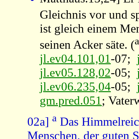
Gleichnis vor und s
ist gleich einem Me
seinen Acker säte. (
jl.ev04.101,01
-07;
jl.ev05.128,02
-05;
jl.ev06.235,04
-05;
gm.pred.051
; Vater
a
02a]
Das Himmelreich
Menschen, der guten S