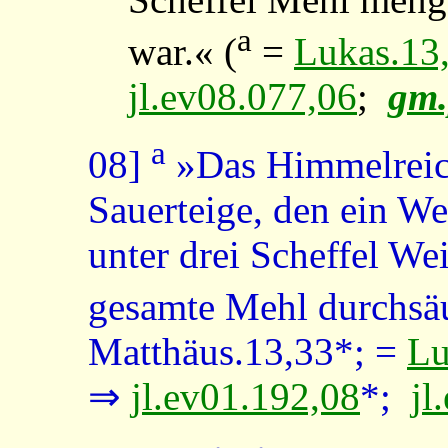
a
war.« (
=
Lukas.13
jl.ev08.077,06
;
gm.
a
08]
»Das Himmelreich
Sauerteige, den ein W
unter drei Scheffel We
gesamte Mehl durchsäu
Matthäus.13,33*; =
Lu
⇒
jl.ev01.192,08
*;
jl