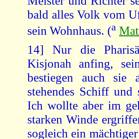
Meister und Richter s
bald alles Volk vom U
a
sein Wohnhaus. (
Mat
14]
Nur die Pharisäe
Kisjonah anfing, sei
bestiegen auch sie a
stehendes Schiff und 
Ich wollte aber im ge
starken Winde ergriff
sogleich ein mächtiger