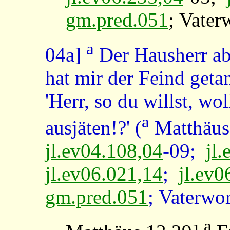
gm.pred.051
; Vater
a
04a]
Der Hausherr abe
hat mir der Feind geta
'Herr, so du willst, wo
a
ausjäten!?' (
Matthäus
jl.ev04.108,04
-09;
jl
jl.ev06.021,14
;
jl.ev0
gm.pred.051
; Vaterwo
a