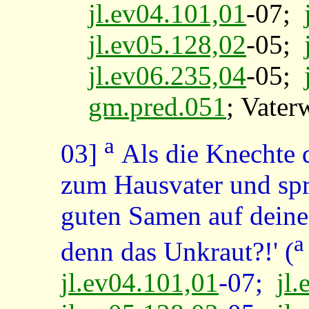
jl.ev04.101,01
-07;
jl.ev05.128,02
-05;
jl.ev06.235,04
-05;
gm.pred.051
; Vater
a
03]
Als die Knechte d
zum Hausvater und spra
guten Samen auf deine
a
denn das Unkraut?!' (
jl.ev04.101,01
-07;
jl