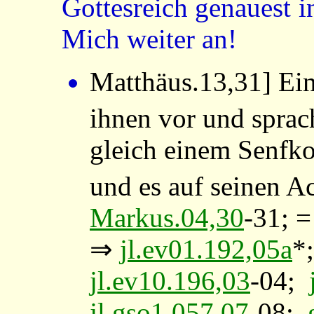
Gottesreich genauest i
Mich weiter an!
Matthäus.13,31
] Ei
ihnen vor und spra
gleich einem Senfk
und es auf seinen Ac
Markus.04,30
-31; 
⇒
jl.ev01.192,05a
*
jl.ev10.196,03
-04;
jl.gso1.057,07
-08;