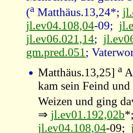
a
(
Matthäus.13,24*;
jl
jl.ev04.108,04
-09;
jl
jl.ev06.021,14
;
jl.ev0
gm.pred.051
; Vaterwo
a
Matthäus.13,25
]
Al
kam sein Feind und 
Weizen und ging da
⇒
jl.ev01.192,02b
*
jl.ev04.108,04
-09;