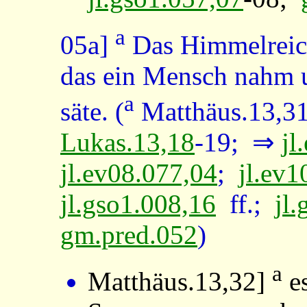
a
05a]
Das Himmelreich
das ein Mensch nahm u
a
säte. (
Matthäus.13,3
Lukas.13,18
-19; ⇒
jl
jl.ev08.077,04
;
jl.ev1
jl.gso1.008,16
ff.;
jl
gm.pred.052
)
a
Matthäus.13,32
]
es