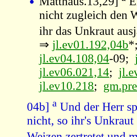
Matthäus.13,29
]
Er
nicht zugleich den 
ihr das Unkraut ausjä
⇒
jl.ev01.192,04b
*
jl.ev04.108,04
-09;
jl.ev06.021,14
;
jl.
jl.ev10.218
;
gm.pre
a
04b]
Und der Herr spr
nicht, so ihr's Unkraut
Weizen zertretet und mi