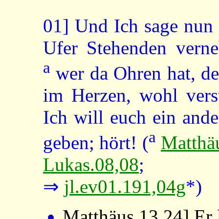
01]
Und Ich sage nun l
Ufer Stehenden vern
a
wer da Ohren hat, de
im Herzen, wohl vers
Ich will euch ein and
a
geben; hört! (
Matthä
Lukas.08,08
⇒
jl.ev01.191,04g
*)
Matthäus.13,24
] Er