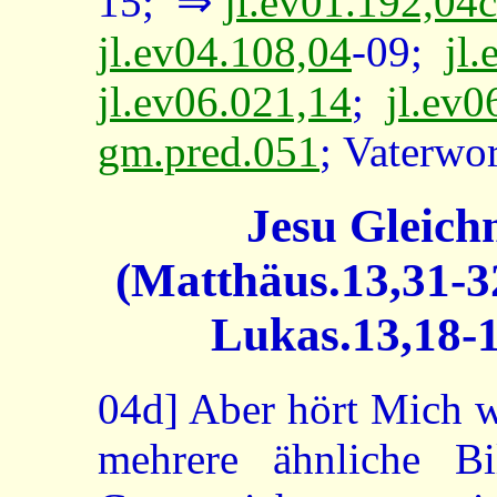
15; ⇒
jl.ev01.192,04c
jl.ev04.108,04
-09;
jl
jl.ev06.021,14
;
jl.ev0
gm.pred.051
; Vaterwo
Jesu Gleich
(Matthäus.13,31-3
Lukas.13,18-1
04d]
Aber hört Mich we
mehrere ähnliche Bi