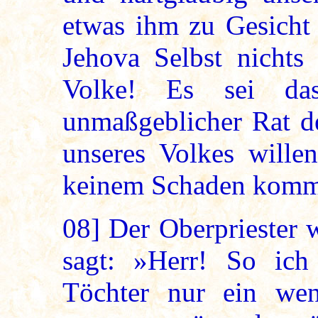
etwas ihm zu Gesicht 
Jehova Selbst nichts
Volke! Es sei da
unmaßgeblicher Rat de
unseres Volkes wille
keinem Schaden komme
08]
Der Oberpriester w
sagt: »Herr! So ich
Töchter nur ein wen