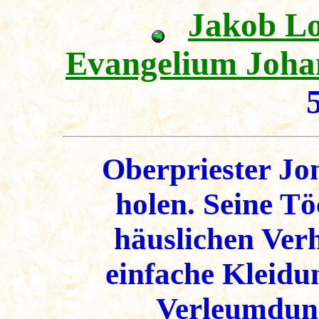
Jakob L
Evangelium Johan
Oberpriester Jon
holen. Seine T
häuslichen Verh
einfache Kleidu
Verleumdung