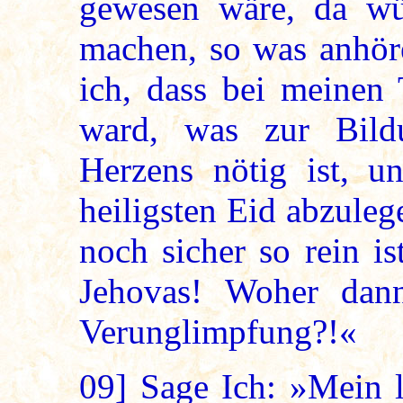
gewesen wäre, da wü
machen, so was anhör
ich, dass bei meinen 
ward, was zur Bild
Herzens nötig ist, u
heiligsten Eid abzuleg
noch sicher so rein i
Jehovas! Woher dann
Verunglimpfung?!«
09]
Sage Ich: »Mein l