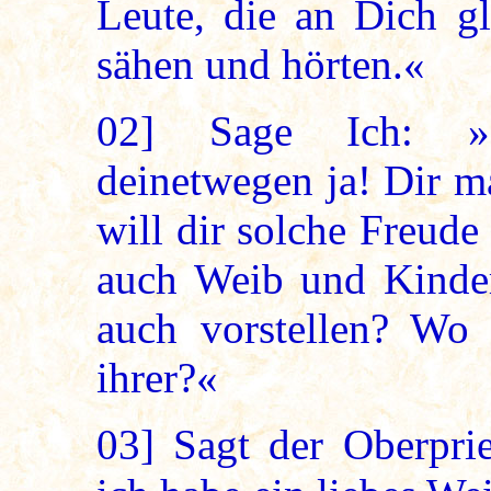
Leute, die an Dich g
sähen und hörten.«
02]
Sage Ich: »De
deinetwegen ja! Dir m
will dir solche Freud
auch Weib und Kinder;
auch vorstellen? Wo 
ihrer?«
03]
Sagt der Oberprie