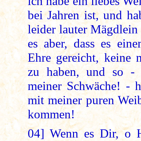
ich habe ein liebes We
bei Jahren ist, und h
leider lauter Mägdlei
es aber, dass es eine
Ehre gereicht, keine
zu haben, und so - 
meiner Schwäche! - ha
mit meiner puren Weib
kommen!
04]
Wenn es Dir, o H