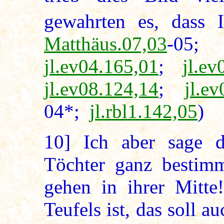
gewahrten es, dass 
Matthäus.07,03
-
jl.ev04.165,01
;
jl.ev
jl.ev08.124,14
;
jl.e
04*;
jl.rbl1.142,05
)
10]
Ich aber sage d
Töchter ganz bestim
gehen in ihrer Mitt
Teufels ist, das soll a