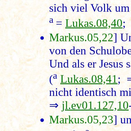
sich viel Volk um
a
=
Lukas.08,40
;
Markus.05,22
] U
von den Schulobe
Und als er Jesus 
a
(
Lukas.08,41
;
nicht identisch m
⇒
jl.ev01.127,10
Markus.05,23
] u