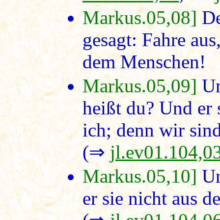
Markus.05,08]
De
gesagt: Fahre aus
dem Menschen!
Markus.05,09]
Un
heißt du? Und er 
ich; denn wir sind
(⇒
jl.ev01.104,0
Markus.05,10]
Un
er sie nicht aus d