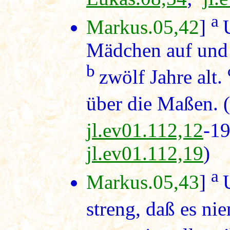
a
Markus.05,42
]
Mädchen auf und 
b
zwölf Jahre alt.
über die Maßen. (
jl.ev01.112,12
-1
jl.ev01.112,19
)
a
Markus.05,43
]
streng, daß es ni