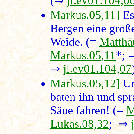
(⇒
jl.ev01.104,0
Markus.05,11]
Es
Bergen eine groß
Weide. (=
Matthä
Markus.05,11
*; 
⇒
jl.ev01.104,07
Markus.05,12]
Un
baten ihn und spr
Säue fahren! (=
M
Lukas.08,32
; ⇒