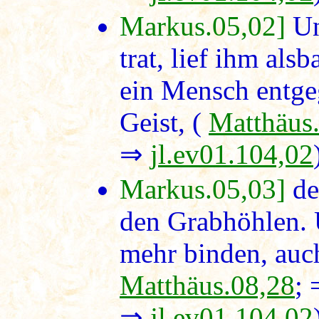
Markus.05,02]
Un
trat, lief ihm als
ein Mensch entge
Geist, (
Matthäus
⇒
jl.ev01.104,02
Markus.05,03]
de
den Grabhöhlen. 
mehr binden, auch
Matthäus.08,28
;
⇒
jl.ev01.104,02