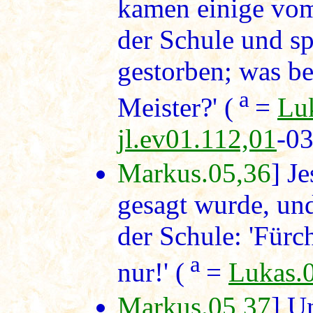
kamen einige vom
der Schule und sp
gestorben; was b
a
Meister?' (
=
Lu
jl.ev01.112,01
-03
Markus.05,36
] J
gesagt wurde, un
der Schule: 'Fürc
a
nur!' (
=
Lukas.
Markus.05,37
] U