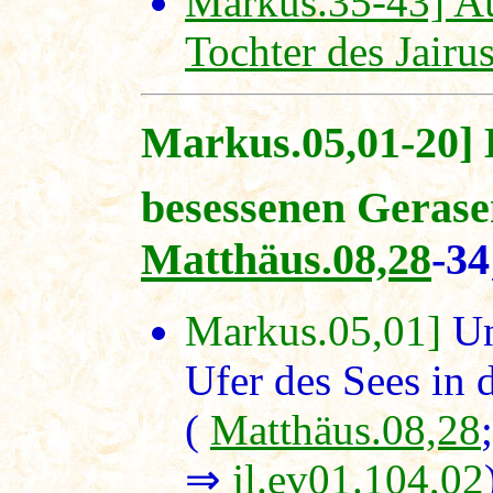
Markus.35-43] Au
Tochter des Jairu
Markus.05,01-20] 
besessenen Gerase
Matthäus.08,28
-3
Markus.05,01]
Un
Ufer des Sees in 
(
Matthäus.08,28
⇒
jl.ev01.104,02