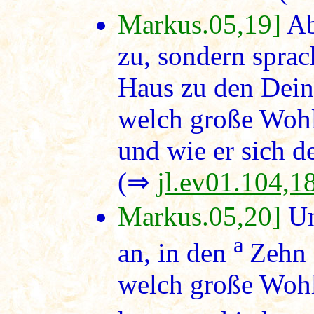
Markus.05,19]
Ab
zu, sondern sprac
Haus zu den Dein
welch große Wohlt
und wie er sich d
(⇒
jl.ev01.104,1
Markus.05,20]
Un
a
an, in den
Zehn 
welch große Wohl