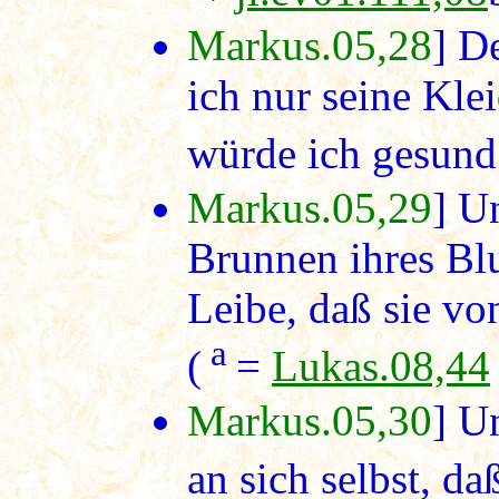
Markus.05,28
] D
ich nur seine Kle
würde ich gesund.
Markus.05,29
] U
Brunnen ihres Blu
Leibe, daß sie von
a
(
=
Lukas.08,44
Markus.05,30
] U
an sich selbst, d