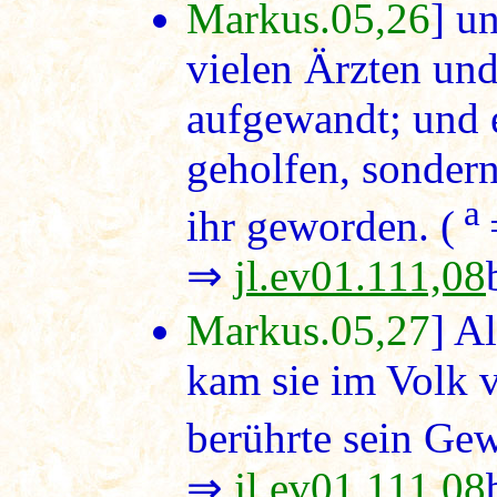
Markus.05,26
] un
vielen Ärzten und
aufgewandt; und e
geholfen, sondern
a
ihr geworden. (
⇒
jl.ev01.111,08
Markus.05,27
] A
kam sie im Volk 
berührte sein Gew
⇒
jl.ev01.111,08