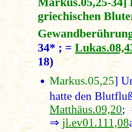
Markus.05,25-34] 
griechischen Blute
Gewandberührun
34* ; =
Lukas.08,4
18)
Markus.05,25
] U
hatte den Blutfluß
Matthäus.09,20
;
⇒
jl.ev01.111,08