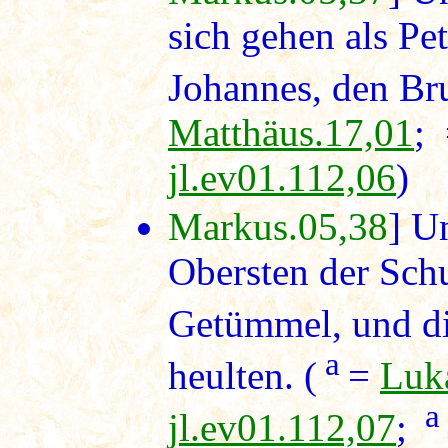
sich gehen als Pe
Johannes, den Br
Matthäus.17,01
;
jl.ev01.112,06
)
Markus.05,38
] U
Obersten der Schu
Getümmel, und di
a
heulten. (
=
Luk
a
jl.ev01.112,07
;