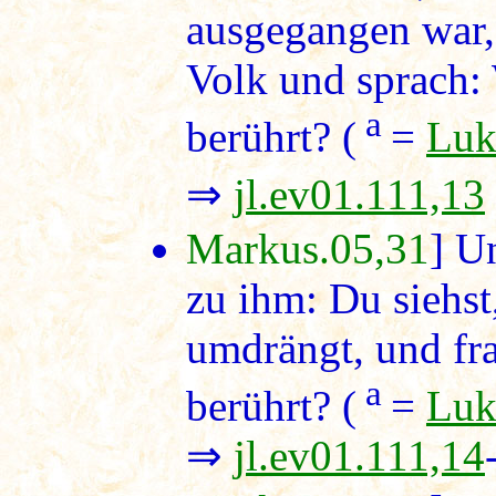
ausgegangen war,
Volk und sprach:
a
berührt? (
=
Luk
⇒
jl.ev01.111,13
Markus.05,31
] U
zu ihm: Du siehst
umdrängt, und fra
a
berührt? (
=
Luk
⇒
jl.ev01.111,14