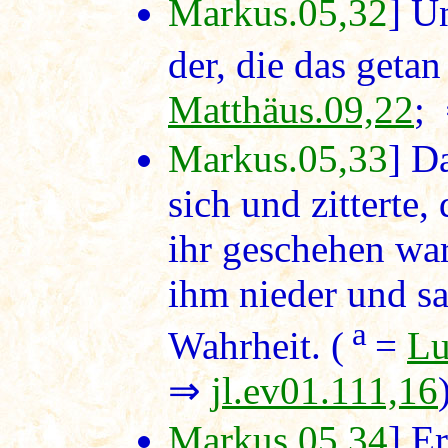
Markus.05,32
] U
der, die das getan 
Matthäus.09,22
;
Markus.05,33
] D
sich und zitterte,
ihr geschehen war
ihm nieder und sa
a
Wahrheit. (
=
Lu
⇒
jl.ev01.111,16
Markus.05,34
] E