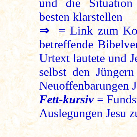
und die Situation
besten klarstellen
⇒
= Link zum Kon
betreffende Bibelve
Urtext lautete und 
selbst den Jüngern
Neuoffenbarungen J
Fett-kursiv
= Fundst
Auslegungen Jesu zu