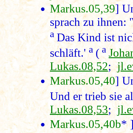
Markus.05,39
] U
sprach zu ihnen: 
a
Das Kind ist nic
a
a
schläft.'
(
Joha
Lukas.08,52
;
jl.
Markus.05,40
] U
Und er trieb sie a
Lukas.08,53
;
jl.
Markus.05,40b
* 