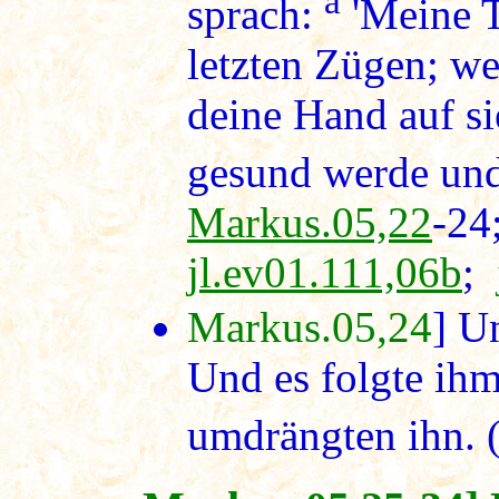
a
sprach:
'Meine T
letzten Zügen; 
deine Hand auf sie
gesund werde und 
Markus.05,22
-2
jl.ev01.111,06b
;
Markus.05,24
] U
Und es folgte ihm
umdrängten ihn. 