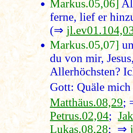
Markus.05,06]
Al
ferne, lief er hin
(⇒
jl.ev01.104,0
Markus.05,07]
un
du von mir, Jesus
Allerhöchsten? I
Gott: Quäle mich
Matthäus.08,29
;
Petrus.02,04
;
Ja
Lukas.08,28
; ⇒