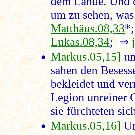
dem Lande. Und d
um zu sehen, was
Matthäus.08,33
*
Lukas.08,34
; ⇒
Markus.05,15]
un
sahen den Besesse
bekleidet und ver
Legion unreiner G
sie fürchteten si
Markus.05,16]
Un