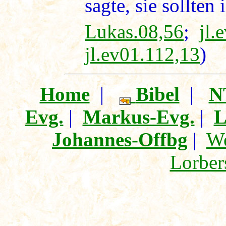
sagte, sie sollten
Lukas.08,56
;
jl.
jl.ev01.112,13
)
Home
|
Bibel
|
N
Evg.
|
Markus-Evg.
|
L
Johannes-Offbg
|
We
Lorber