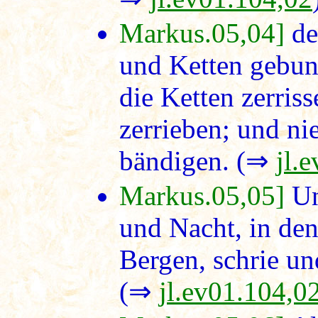
Markus.05,04]
de
und Ketten gebun
die Ketten zerris
zerrieben; und n
bändigen. (⇒
jl.
Markus.05,05]
Un
und Nacht, in de
Bergen, schrie un
(⇒
jl.ev01.104,0