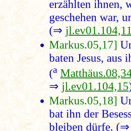
erzählten ihnen,
geschehen war, u
(⇒
jl.ev01.104,1
Markus.05,17]
Un
baten Jesus, aus 
a
(
Matthäus.08,3
⇒
jl.ev01.104,15
Markus.05,18]
Und
bat ihn der Beses
bleiben dürfe. (