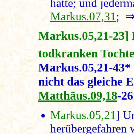
hatte; und jederm
Markus.07,31
; 
Markus.05,21-23] H
todkranken Tochte
Markus.05,21-43* 
nicht das gleiche E
Matthäus.09,18
-26
Markus.05,21
] U
herübergefahren 