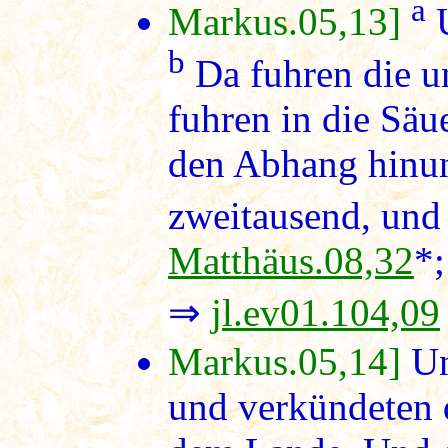
a
Markus.05,13]
U
b
Da fuhren die u
fuhren in die Säu
den Abhang hinun
zweitausend, und 
Matthäus.08,32
*
⇒
jl.ev01.104,09
Markus.05,14]
Un
und verkündeten d