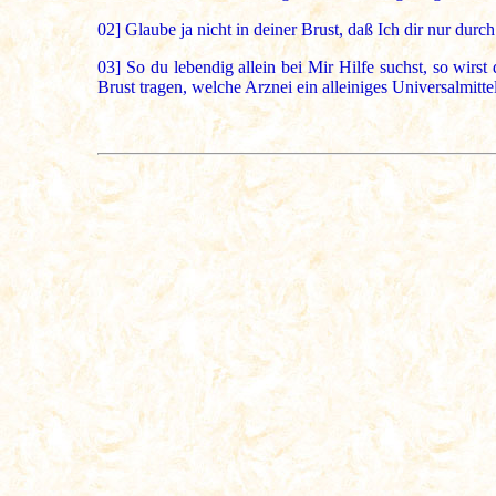
02]
Glaube ja nicht in deiner Brust, daß Ich dir nur durc
03]
So du lebendig allein bei Mir Hilfe suchst, so wirs
Brust tragen, welche Arznei ein alleiniges Universalmittel