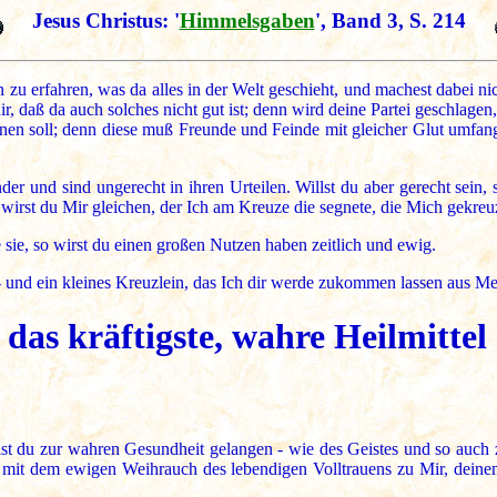
Jesus Christus: '
Himmelsgaben
', Band 3, S. 214
zu erfahren, was da alles in der Welt geschieht, und machest dabei nic
ir, daß da auch solches nicht gut ist; denn wird deine Partei geschlagen
hnen soll; denn diese muß Freunde und Feinde mit gleicher Glut umfan
er und sind ungerecht in ihren Urteilen. Willst du aber gerecht sein,
wirst du Mir gleichen, der Ich am Kreuze die segnete, die Mich gekreuz
 sie, so wirst du einen großen Nutzen haben zeitlich und ewig.
nd ein kleines Kreuzlein, das Ich dir werde zukommen lassen aus M
 das kräftigste, wahre Heilmittel
du zur wahren Gesundheit gelangen - wie des Geistes und so auch zeit
it dem ewigen Weihrauch des lebendigen Volltrauens zu Mir, deinem