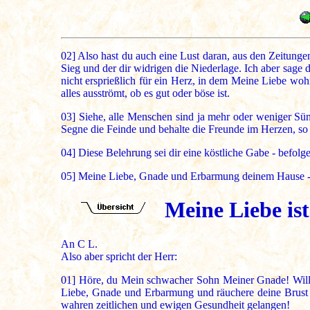
02]
Also hast du auch eine Lust daran, aus den Zeitungen 
Sieg und der dir widrigen die Niederlage. Ich aber sage d
nicht ersprießlich für ein Herz, in dem Meine Liebe wo
alles ausströmt, ob es gut oder böse ist.
03]
Siehe, alle Menschen sind ja mehr oder weniger Sünd
Segne die Feinde und behalte die Freunde im Herzen, so 
04]
Diese Belehrung sei dir eine köstliche Gabe - befolge
05]
Meine Liebe, Gnade und Erbarmung deinem Hause - u
Meine Liebe ist
An C L.
Also aber spricht der Herr:
01]
Höre, du Mein schwacher Sohn Meiner Gnade! Willst 
Liebe, Gnade und Erbarmung und räuchere deine Brust m
wahren zeitlichen und ewigen Gesundheit gelangen!