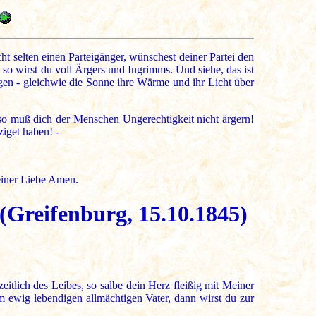
ht selten einen Parteigänger, wünschest deiner Partei den
, so wirst du voll Ärgers und Ingrimms. Und siehe, das ist
gen - gleichwie die Sonne ihre Wärme und ihr Licht über
 so muß dich der Menschen Ungerechtigkeit nicht ärgern!
iget haben! -
einer Liebe Amen.
 (Greifenburg, 15.10.1845)
lich des Leibes, so salbe dein Herz fleißig mit Meiner
 ewig lebendigen allmächtigen Vater, dann wirst du zur