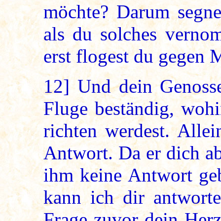
möchte? Darum segne 
als du solches verno
erst flogest du gegen
12]
Und dein Genosse 
Fluge beständig, woh
richten werdest. Alle
Antwort. Da er dich a
ihm keine Antwort geb
kann ich dir antworte
Frage zuvor dein Herz