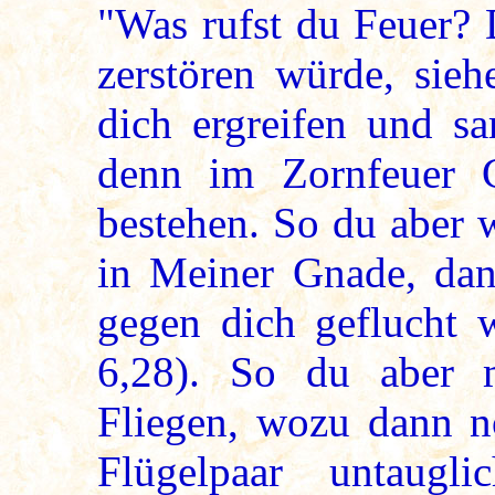
"Was rufst du Feuer? 
zerstören würde, sieh
dich ergreifen und sa
denn im Zornfeuer G
bestehen. So du aber w
in Meiner Gnade, da
gegen dich geflucht 
6,28). So du aber 
Fliegen, wozu dann n
Flügelpaar untaug