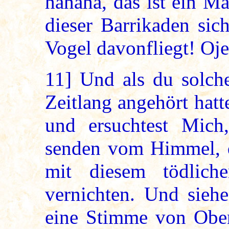
hahaha, das ist ein Ma
dieser Barrikaden sic
Vogel davonfliegt! Oje, 
11]
Und als du solche 
Zeitlang angehört hatt
und ersuchtest Mich,
senden vom Himmel, d
mit diesem tödlich
vernichten. Und sieh
eine Stimme von Oben?