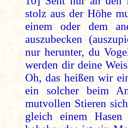
10]
Seht nur an den l
stolz aus der Höhe mus
einem oder dem an
auszubecken (auszup
nur herunter, du Voge
werden dir deine Weis
Oh, das heißen wir ei
ein solcher beim An
mutvollen Stieren sich
gleich einem Hasen