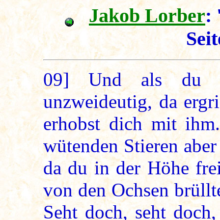
Jakob Lorber
: 
Sei
09]
Und als du so
unzweideutig, da ergr
erhobst dich mit ihm
wütenden Stieren aber 
da du in der Höhe fre
von den Ochsen brüllt
Seht doch, seht doch,