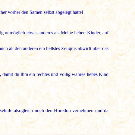
r vorher den Samen selbst abgelegt hatte!
ig unmöglich etwas anderes als Meine lieben Kinder, auf
uch all den anderen ein hellstes Zeugnis abwirft über das
, damit du Ihm ein rechtes und völlig wahres liebes Kind
em Behufe alsogleich noch den Horedon vernehmen und da