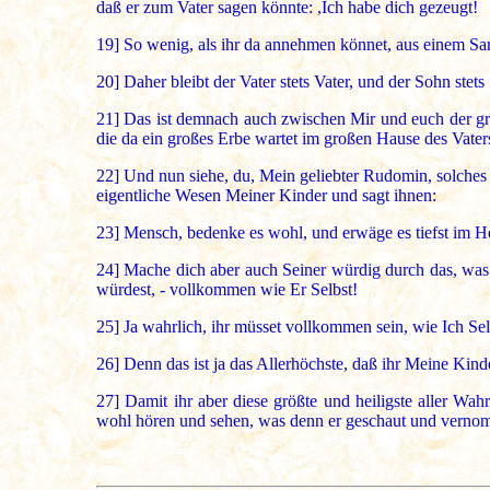
daß er zum Vater sagen könnte: ,Ich habe dich gezeugt!
19]
So wenig, als ihr da annehmen könnet, aus einem S
20]
Daher bleibt der Vater stets Vater, und der Sohn stets
21]
Das ist demnach auch zwischen Mir und euch der groß
die da ein großes Erbe wartet im großen Hause des Vater
22]
Und nun siehe, du, Mein geliebter Rudomin, solches a
eigentliche Wesen Meiner Kinder und sagt ihnen:
23]
Mensch, bedenke es wohl, und erwäge es tiefst im He
24]
Mache dich aber auch Seiner würdig durch das, was da
würdest, - vollkommen wie Er Selbst!
25]
Ja wahrlich, ihr müsset vollkommen sein, wie Ich Selb
26]
Denn das ist ja das Allerhöchste, daß ihr Meine Kinde
27]
Damit ihr aber diese größte und heiligste aller Wa
wohl hören und sehen, was denn er geschaut und vernom