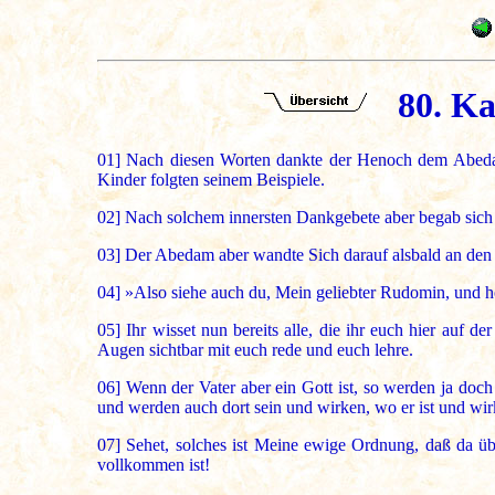
80. Ka
01]
Nach diesen Worten dankte der Henoch dem Abedam i
Kinder folgten seinem Beispiele.
02]
Nach solchem innersten Dankgebete aber begab sich d
03]
Der Abedam aber wandte Sich darauf alsbald an den 
04]
»Also siehe auch du, Mein geliebter Rudomin, und hö
05]
Ihr wisset nun bereits alle, die ihr euch hier auf 
Augen sichtbar mit euch rede und euch lehre.
06]
Wenn der Vater aber ein Gott ist, so werden ja doch
und werden auch dort sein und wirken, wo er ist und wir
07]
Sehet, solches ist Meine ewige Ordnung, daß da üb
vollkommen ist!