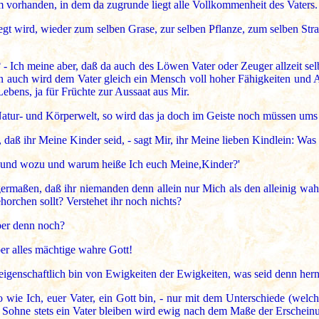
m vorhanden, in dem da zugrunde liegt alle Vollkommenheit des Vaters.
egt wird, wieder zum selben Grase, zur selben Pflanze, zum selben S
? - Ich meine aber, daß da auch des Löwen Vater oder Zeuger allzeit se
n auch wird dem Vater gleich ein Mensch voll hoher Fähigkeiten und 
Lebens, ja für Früchte zur Aussaat aus Mir.
Natur- und Körperwelt, so wird das ja doch im Geiste noch müssen ums
 daß ihr Meine Kinder seid, - sagt Mir, ihr Meine lieben Kindlein: Was
 und wozu und warum heiße Ich euch Meine,Kinder?'
maßen, daß ihr niemanden denn allein nur Mich als den alleinig wahre
ehorchen sollt? Verstehet ihr noch nichts?
ber denn noch?
ber alles mächtige wahre Gott!
lleigenschaftlich bin von Ewigkeiten der Ewigkeiten, was seid denn her
so wie Ich, euer Vater, ein Gott bin, - nur mit dem Unterschiede (we
 Sohne stets ein Vater bleiben wird ewig nach dem Maße der Erscheinu