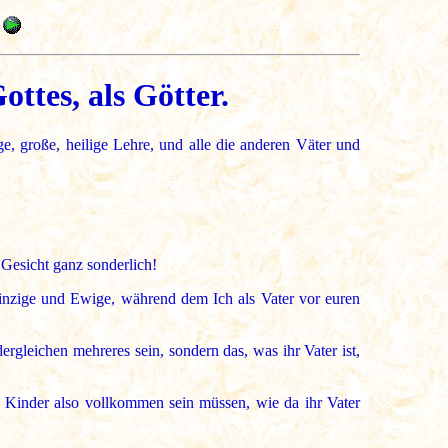
ttes, als Götter.
 große, heilige Lehre, und alle die anderen Väter und
Gesicht ganz sonderlich!
 Einzige und Ewige, während dem Ich als Vater vor euren
gleichen mehreres sein, sondern das, was ihr Vater ist,
e Kinder also vollkommen sein müssen, wie da ihr Vater