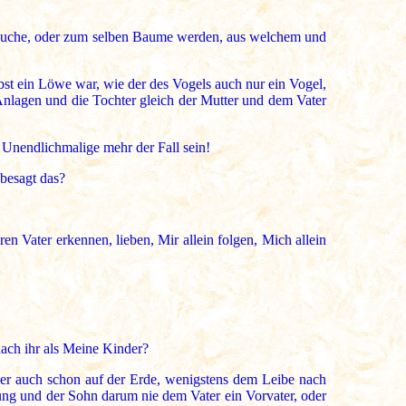
trauche, oder zum selben Baume werden, aus welchem und
lbst ein Löwe war, wie der des Vogels auch nur ein Vogel,
Anlagen und die Tochter gleich der Mutter und dem Vater
 Unendlichmalige mehr der Fall sein!
 besagt das?
n Vater erkennen, lieben, Mir allein folgen, Mich allein
nach ihr als Meine Kinder?
lcher auch schon auf der Erde, wenigstens dem Leibe nach
ng und der Sohn darum nie dem Vater ein Vorvater, oder