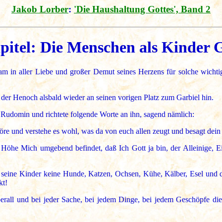
Jakob Lorber
:
'Die Haushaltung Gottes', Band 2
pitel: Die Menschen als Kinder Go
n aller Liebe und großer Demut seines Herzens für solche wichtige,
er Henoch alsbald wieder an seinen vorigen Platz zum Garbiel hin.
Rudomin und richtete folgende Worte an ihn, sagend nämlich:
re und verstehe es wohl, was da von euch allen zeugt und besagt dein 
der Höhe Mich umgebend befindet, daß Ich Gott ja bin, der Alleinige,
 seine Kinder keine Hunde, Katzen, Ochsen, Kühe, Kälber, Esel und der
kt!
erall und bei jeder Sache, bei jedem Dinge, bei jedem Geschöpfe di