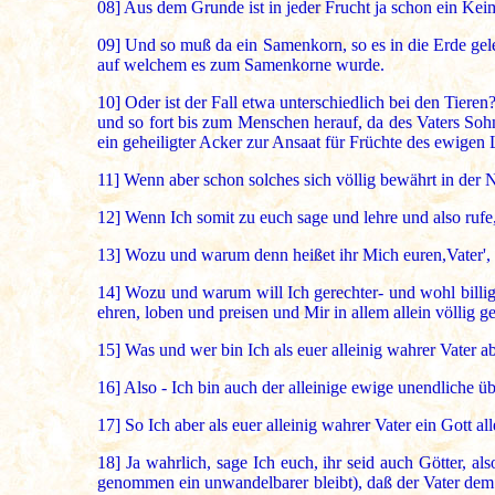
08]
Aus dem Grunde ist in jeder Frucht ja schon ein Kei
09]
Und so muß da ein Samenkorn, so es in die Erde gel
auf welchem es zum Samenkorne wurde.
10]
Oder ist der Fall etwa unterschiedlich bei den Tieren
und so fort bis zum Menschen herauf, da des Vaters Soh
ein geheiligter Acker zur Ansaat für Früchte des ewigen 
11]
Wenn aber schon solches sich völlig bewährt in der 
12]
Wenn Ich somit zu euch sage und lehre und also rufe,
13]
Wozu und warum denn heißet ihr Mich euren,Vater',
14]
Wozu und warum will Ich gerechter- und wohl billiger
ehren, loben und preisen und Mir in allem allein völlig g
15]
Was und wer bin Ich als euer alleinig wahrer Vater a
16]
Also - Ich bin auch der alleinige ewige unendliche ü
17]
So Ich aber als euer alleinig wahrer Vater ein Gott a
18]
Ja wahrlich, sage Ich euch, ihr seid auch Götter, al
genommen ein unwandelbarer bleibt), daß der Vater dem