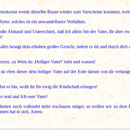
amenkorne werde derselbe Baum wieder zum Vorscheine kommen, welche
 Sohn: solches ist ein unwandelbares Verhältnis.
e Abstand und Unterschied, daß Ich allein bin der Vater, ihr aber ew
s!
lles besagt dein erhaben großes Gesicht, indem es dir und durch dich a
rzen, zu Wem du ,Heiliger Vater!' rufst und warum!
 eben dieser dein heiliger Vater auf der Erde darum von dir verlangt
st es bin, wollt ihr für ewig die Kindschaft erlangen!
r seid und Ich euer Vater!
hrheiten noch vollendet tiefer erschauen möget, so wollen wir zu d
men hat in sich. Amen.