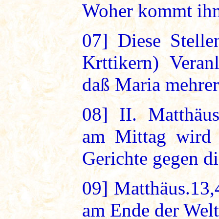
Woher kommt ihm 
07]
Diese Stelle
Krttikern) Vera
daß Maria mehrer
08]
II. Matthäus
am Mittag wird 
Gerichte gegen di
09]
Matthäus.13,4
am Ende der Welt