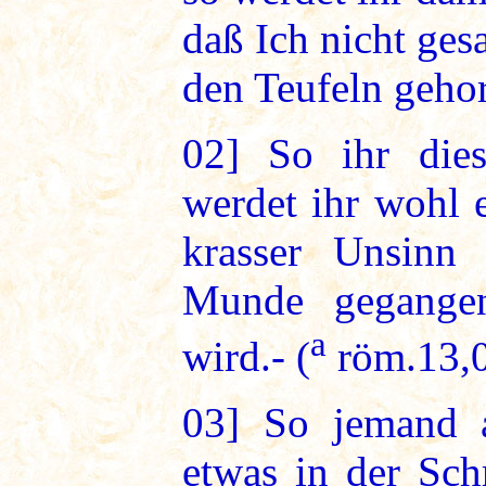
daß Ich nicht gesa
den Teufeln geho
02]
So ihr diese
werdet ihr wohl 
krasser Unsinn
Munde gegange
a
wird.- (
röm.13,
03]
So jemand a
etwas in der Schr