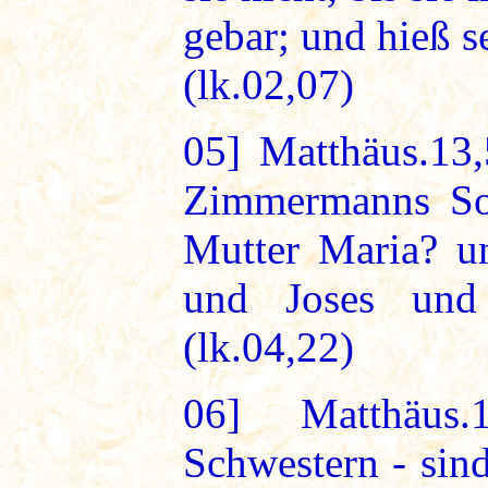
gebar; und hieß 
(lk.02,07)
05]
Matthäus.13,5
Zimmermanns Soh
Mutter Maria? u
und Joses und
(lk.04,22)
06]
Matthäus.
Schwestern - sind