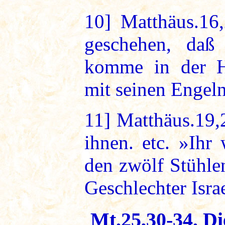
10]
Matthäus.16,
geschehen, da
komme in der He
mit seinen Engeln
11]
Matthäus.19,2
ihnen. etc. »Ihr
den zwölf Stühle
Geschlechter Israe
Mt.25,30-34. Di