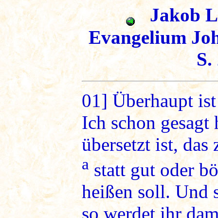
Jakob Lo
Evangelium Joh
S.
01]
Überhaupt ist 
Ich schon gesagt 
übersetzt ist, das
a
statt gut oder bö
heißen soll. Und 
so werdet ihr dam