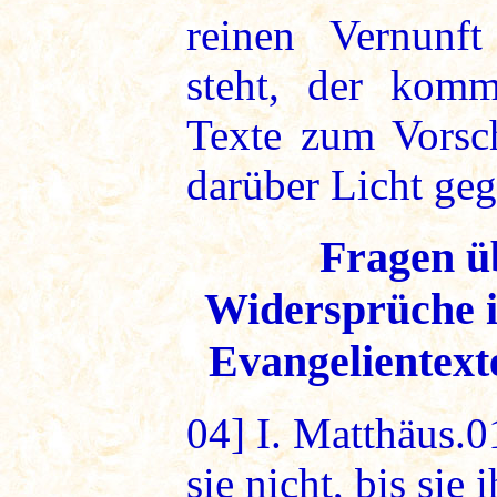
reinen Vernunf
steht, der kom
Texte zum Vorsch
darüber Licht ge
Fragen ü
Widersprüche i
Evangelientexte
04]
I. Matthäus.0
sie nicht, bis sie