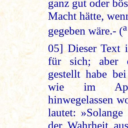
ganz gut oder böse
Macht hätte, wenn
a
gegeben wäre.- (
05]
Dieser Text i
für sich; aber 
gestellt habe be
wie im Apos
hinwegelassen wo
lautet: »Solange
der Wahrheit au