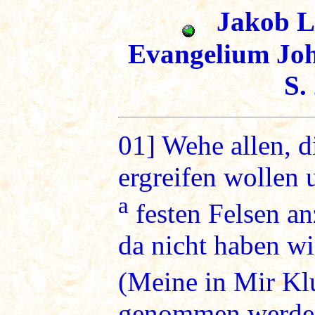
Jakob Lo
Evangelium Joh
S.
01]
Wehe allen, di
ergreifen wollen 
a
festen Felsen a
da nicht haben wir
(Meine in Mir Kl
genommen werden,