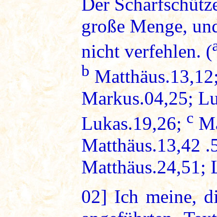
Der Scharfschütze
große Menge, und
nicht verfehlen. (
b
Matthäus.13,12;
Markus.04,25; Lu
c
Lukas.19,26;
Ma
Matthäus.13,42 .
Matthäus.24,51; 
02]
Ich meine, d