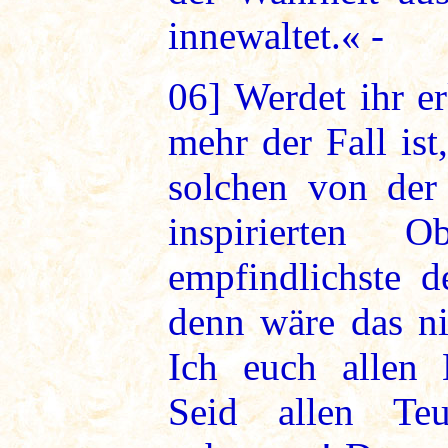
innewaltet.« -
06]
Werdet ihr er
mehr der Fall ist
solchen von der
inspirierten 
empfindlichste 
denn wäre das ni
Ich euch allen 
Seid allen Teu