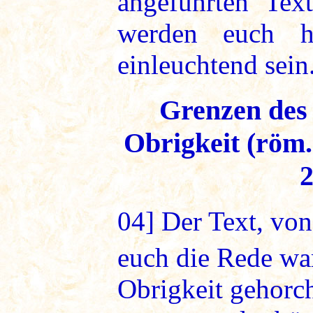
angeführten Te
werden euch h
einleuchtend sein.
Grenzen des
Obrigkeit (röm.1
2
04]
Der Text, von
euch die Rede w
Obrigkeit gehorch