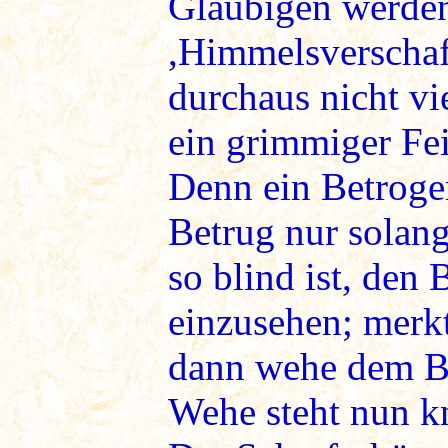
Gläubigen werden
,Himmelsverschaff
durchaus nicht vi
ein grimmiger Fe
Denn ein Betrogen
Betrug nur solang
so blind ist, den 
einzusehen; merkt
dann wehe dem Be
Wehe steht nun k