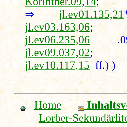
Korinther.09,14
⇒
jl.ev01.135,21
jl.ev03.163,06
jl.ev06.235,06
.0
jl.ev09.037,02
jl.ev10.117,15
ff.) )
Home
|
Inhaltsv
Lorber-Sekundärlite