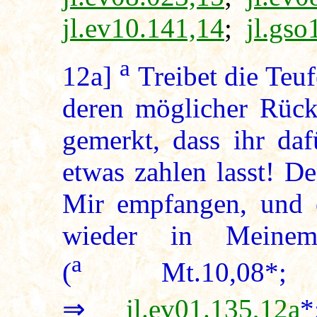
jl.ev10.141,14
;
jl.gso
a
12a]
Treibet die Teuf
deren möglicher Rück
gemerkt, dass ihr da
etwas zahlen lasst! D
Mir empfangen, und e
wieder in Meine
a
(
Mt.10,0
⇒
jl.ev01.135,12a