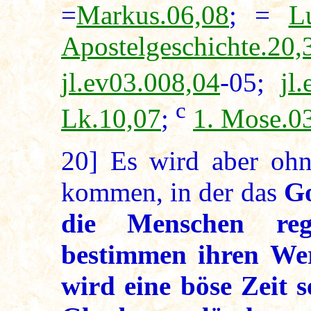
=
Markus.06,08
; =
L
Apostelgeschichte.20,
jl.ev03.008,04
-05;
jl
c
Lk.10,07
;
1. Mose.0
20]
Es wird aber ohne
kommen, in der das
Go
die Menschen re
bestimmen ihren Wer
wird eine böse Zeit s