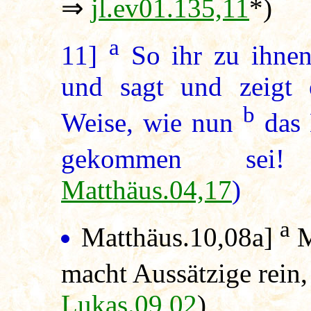
⇒
jl.ev01.135,11
*)
a
11]
So ihr zu ihnen
und sagt und zeigt e
b
Weise, wie nun
das 
gekommen sei!
Matthäus.04,17
)
a
Matthäus.10,08a]
M
macht Aussätzige rein,
Lukas.09,02
)