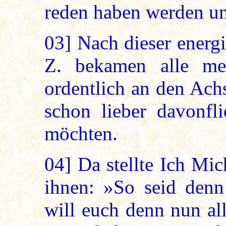
reden haben werden un
03]
Nach dieser energ
Z. bekamen alle me
ordentlich an den Achs
schon lieber davonfl
möchten.
04]
Da stellte Ich Mic
ihnen: »So seid denn
will euch denn nun al