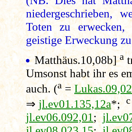
(NB. Dies hat Matth
niedergeschrieben, w
Toten zu erwecken, 
geistige Erweckung zu 
a
Matthäus.10,08b]
t
Umsonst habt ihr es e
a
auch. (
=
Lukas.09,02
c
⇒
jl.ev01.135,12a
*;
jl.ev06.092,01
;
jl.ev0
jl.ev08.023,15
;
jl.ev0