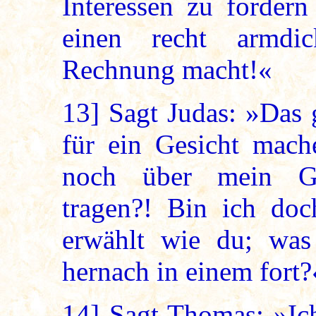
Interessen zu fordern
einen recht armdi
Rechnung macht!«
13]
Sagt Judas: »Das 
für ein Gesicht mac
noch über mein Ge
tragen?! Bin ich do
erwählt wie du; was
hernach in einem fort?
14]
Sagt Thomas: »Ich 