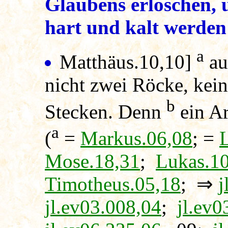
Glaubens erlöschen, 
hart und kalt werden
a
Matthäus.10,10]
au
nicht zwei Röcke, kei
b
Stecken. Denn
ein Ar
a
(
=
Markus.06,08
; =
Mose.18,31
;
Lukas.1
Timotheus.05,18
; ⇒
j
jl.ev03.008,04
;
jl.ev0