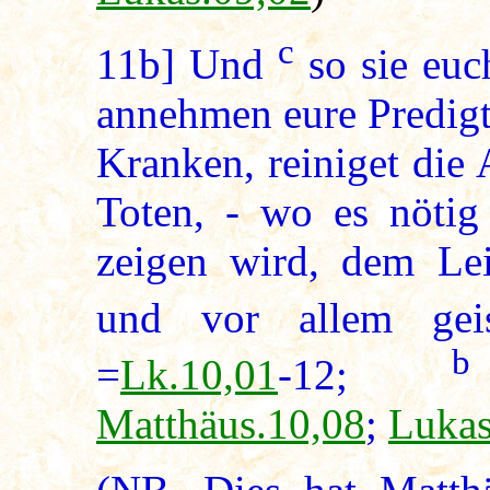
c
11b]
Und
so sie euc
annehmen eure Predigt
Kranken, reiniget die 
Toten, - wo es nötig 
zeigen wird, dem Lei
und vor allem gei
b
=
Lk.10,01
-12;
Matthäus.10,08
;
Lukas