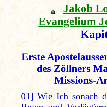
Jakob L
Evangelium J
Kapi
Erste Apostelausse
des Zöllners Ma
Missions-A
01]
Wie Ich sonach d
Boten und Vorläufern