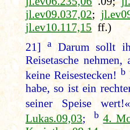
jl.ev06.235,06
.09;
j
jl.ev09.037,02
;
jl.ev0
jl.ev10.117,15
ff.)
a
21]
Darum sollt ih
Reisetasche nehmen, 
b
keine Reisestecken!
habe, so ist ein recht
seiner Speise wert!
b
Lukas.09,03
;
4. Mo