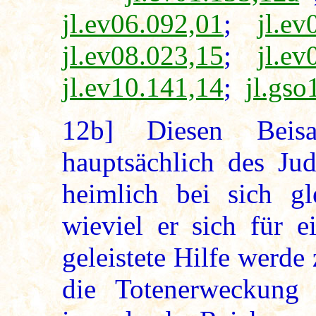
jl.ev06.092,01
;
jl.ev
jl.ev08.023,15
;
jl.ev
jl.ev10.141,14
;
jl.gso
12b]
Diesen Beisa
hauptsächlich des Jud
heimlich bei sich gl
wieviel er sich für e
geleistete Hilfe werde
die Totenerweckung