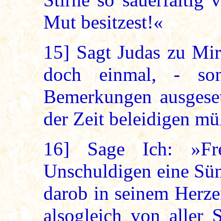
Mut besitzest!«
15]
Sagt Judas zu Mir
doch einmal, - son
Bemerkungen ausgeset
der Zeit beleidigen mü
16]
Sage Ich: »Fr
Unschuldigen eine Sünd
darob in seinem Herzen
alsogleich von aller 