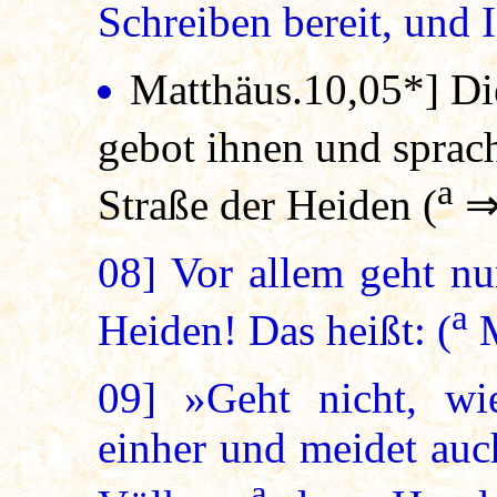
Schreiben bereit, und 
Matthäus.10,05*
] Di
gebot ihnen und sprac
a
Straße der Heiden (
08]
Vor allem geht nu
a
Heiden! Das heißt: (
M
09]
»Geht nicht, wi
einher und meidet auc
a