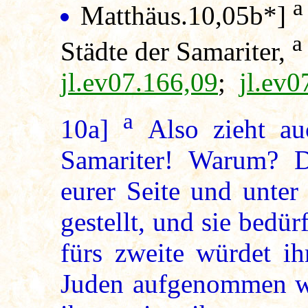
a
Matthäus.10,05b*]
a
Städte der Samariter,
jl.ev07.166,09
;
jl.ev0
a
10a]
Also zieht auc
Samariter! Warum? D
eurer Seite und unter
gestellt, und sie bedür
fürs zweite würdet ih
Juden aufgenommen wer