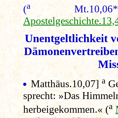
a
(
Mt.10,
Apostelgeschichte.13,
Unentgeltlichkeit 
Dämonenvertreiben
Mis
a
Matthäus.10,07]
Ge
sprecht: »Das Himmelr
a
herbeigekommen.« (