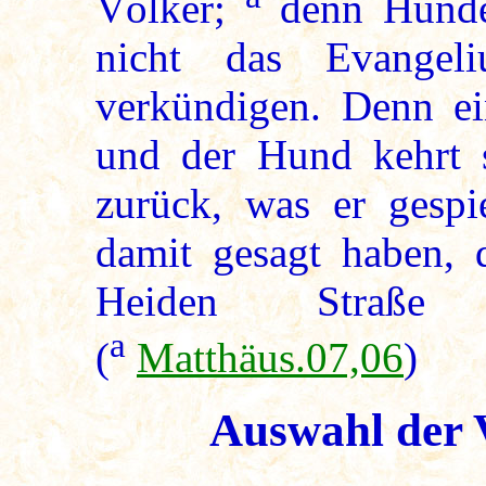
Völker;
denn Hunden
nicht das Evangel
verkündigen. Denn ei
und der Hund kehrt s
zurück, was er gespi
damit gesagt haben, d
Heiden Straße n
a
(
Matthäus.07,06
)
Auswahl der V