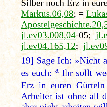
Silber noch Erz in eur
Markus.06,08
; =
Luka
Apostelgeschichte.20,
jl.ev03.008,04
-05;
jl
jl.ev04.165,12
;
jl.ev0
19]
Sage Ich: »Nicht a
a
es euch:
Ihr sollt we
Erz in euren Gürtel
Arbeiter ist ohne all
aber nicht arbeiten will