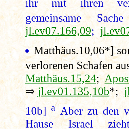
ihr mit ihren ver
gemeinsame Sache
jl.ev07.166,09
;
jl.ev0
Matthäus.10,06*
] s
verlorenen Schafen aus
Matthäus.15,24
;
Apost
⇒
jl.ev01.135,10b
*;
j
a
10b]
Aber zu den v
Hause Israel zieh