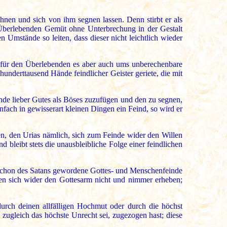
hnen und sich von ihm segnen lassen. Denn stirbt er als
s Überlebenden Gemüt ohne Unterbrechung in der Gestalt
 Umstände so leiten, dass dieser nicht leichtlich wieder
u für den Überlebenden es aber auch ums unberechenbare
 hunderttausend Hände feindlicher Geister geriete, die mit
nde lieber Gutes als Böses zuzufügen und den zu segnen,
nfach in gewisserart kleinen Dingen ein Feind, so wird er
, den Urias nämlich, sich zum Feinde wider den Willen
 bleibt stets die unausbleibliche Folge einer feindlichen
nd schon des Satans gewordene Gottes- und Menschenfeinde
nnen sich wider den Gottesarm nicht und nimmer erheben;
durch deinen allfälligen Hochmut oder durch die höchst
zugleich das höchste Unrecht sei, zugezogen hast; diese