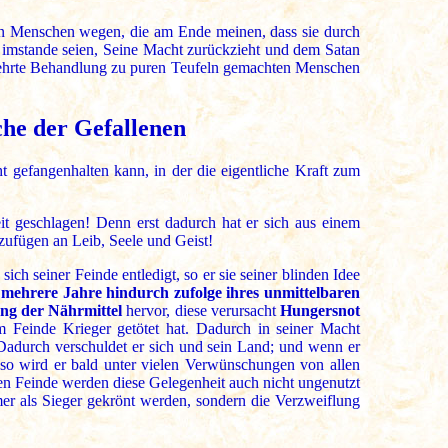
en Menschen wegen, die am Ende meinen, dass sie durch
en imstande seien, Seine Macht zurückzieht und dem Satan
rkehrte Behandlung zu puren Teufeln gemachten Menschen
che der Gefallenen
t gefangenhalten kann, in der die eigentliche Kraft zum
heit geschlagen! Denn erst dadurch hat er sich aus einem
zufügen an Leib, Seele und Geist!
ch seiner Feinde entledigt, so er sie seiner blinden Idee
 mehrere Jahre hindurch zufolge ihres unmittelbaren
ng der Nährmittel
hervor, diese verursacht
Hungersnot
m Feinde Krieger getötet hat. Dadurch in seiner Macht
Dadurch verschuldet er sich und sein Land; und wenn er
so wird er bald unter vielen Verwünschungen von allen
eren Feinde werden diese Gelegenheit auch nicht ungenutzt
er als Sieger gekrönt werden, sondern die Verzweiflung