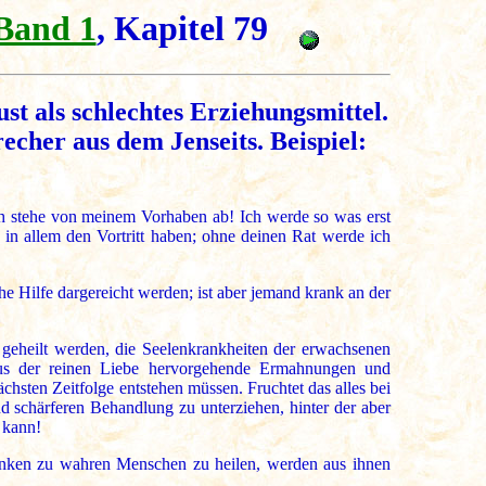
Band 1
, Kapitel 79
t als schlechtes Erziehungsmittel.
cher aus dem Jenseits. Beispiel:
ch stehe von meinem Vorhaben ab! Ich werde so was erst
r in allem den Vortritt haben; ohne deinen Rat werde ich
e Hilfe dargereicht werden; ist aber jemand krank an der
 geheilt werden, die Seelenkrankheiten der erwachsenen
aus der reinen Liebe hervorgehende Ermahnungen und
sten Zeitfolge entstehen müssen. Fruchtet das alles bei
und schärferen Behandlung zu unterziehen, hinter der aber
 kann!
kranken zu wahren Menschen zu heilen, werden aus ihnen