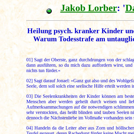
Jakob Lorber
: '
D
Heilung psych. kranker Kinder und
Warum Todesstrafe am untauglich
01]
Sagt der Oberste, ganz durchdrungen von der schlag
dann ausführen, so du mich dazu auffordern wirst, und s
nichts tun fürder.«
02]
Sagt darauf Jonael: »Ganz gut also und des Wohlgefal
Seele, dem soll solch eine seelische Hilfe erteilt werden i
03]
Die Seelenkrankheiten der Kinder können am besten 
Menschen aber werden geheilt durch weisen und lie
Aufmerksammachungen auf die notwendigen schlimmen Folg
sehr verstockten, das heißt blinden und tauben Seelen ni
dennoch die Nächstenliebe im Vollmaße vorhanden sein s
04]
Handeln da die Leiter aber aus Zorn und höllischer
Teufel gezeugt, deren Rachedurst fürder keine Macht meh