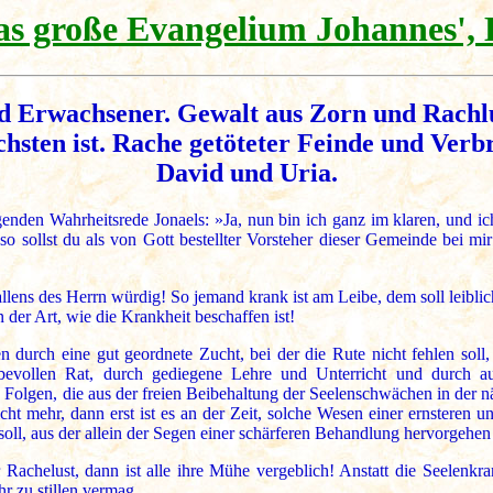
as große Evangelium Johannes', 
 Erwachsener. Gewalt aus Zorn und Rachlus
sten ist. Rache getöteter Feinde und Verbre
David und Uria.
enden Wahrheitsrede Jonaels: »Ja, nun bin ich ganz im klaren, und i
o sollst du als von Gott bestellter Vorsteher dieser Gemeinde bei mi
lens des Herrn würdig! So jemand krank ist am Leibe, dem soll leiblich
n der Art, wie die Krankheit beschaffen ist!
durch eine gut geordnete Zucht, bei der die Rute nicht fehlen soll,
bevollen Rat, durch gediegene Lehre und Unterricht und durch 
en, die aus der freien Beibehaltung der Seelenschwächen in der näch
cht mehr, dann erst ist es an der Zeit, solche Wesen einer ernsteren 
oll, aus der allein der Segen einer schärferen Behandlung hervorgehen
 Rachelust, dann ist alle ihre Mühe vergeblich! Anstatt die Seelen
r zu stillen vermag.