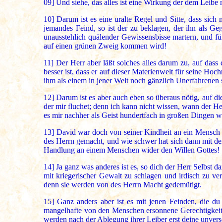
09]
Und siehe, das alles ist eine Wirkung der dem Leibe 
10]
Darum ist es eine uralte Regel und Sitte, dass sich
jemandes Feind, so ist der zu beklagen, der ihn als G
unausstehlich quälender Gewissensbisse martern, und für
auf einen grünen Zweig kommen wird!
11]
Der Herr aber läßt solches alles darum zu, auf das
besser ist, dass er auf dieser Materienwelt für seine Hoc
ihm als einem in jener Welt noch gänzlich Unerfahrenen
12]
Darum ist es aber auch eben so überaus nötig, auf d
der mir fluchet; denn ich kann nicht wissen, wann der He
es mir nachher als Geist hundertfach in großen Dingen w
13]
David war doch von seiner Kindheit an ein Mensch 
des Herrn gemacht, und wie schwer hat sich dann mit der 
Handlung an einem Menschen wider den Willen Gottes!
14]
Ja ganz was anderes ist es, so dich der Herr Selbst 
mit kriegerischer Gewalt zu schlagen und irdisch zu ve
denn sie werden von des Herrn Macht gedemütigt.
15]
Ganz anders aber ist es mit jenen Feinden, die du
mangelhafte von den Menschen ersonnene Gerechtigkeitsp
werden nach der Ablegung ihrer Leiber erst deine unver