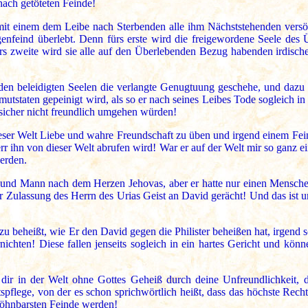
nach getöteten Feinde!
 mit einem dem Leibe nach Sterbenden alle ihm Nächststehenden versö
egenfeind überlebt. Denn fürs erste wird die freigewordene Seele de
s zweite wird sie alle auf den Überlebenden Bezug habenden irdischen
s den beleidigten Seelen die verlangte Genugtuung geschehe, und daz
hmutstaten gepeinigt wird, als so er nach seines Leibes Tode sogleich in
 sicher nicht freundlich umgehen würden!
ieser Welt Liebe und wahre Freundschaft zu üben und irgend einem Fei
rr ihn von dieser Welt abrufen wird! War er auf der Welt mir so ganz ei
erden.
und Mann nach dem Herzen Jehovas, aber er hatte nur einen Menschen
Zulassung des Herrn des Urias Geist an David gerächt! Und das ist und
dazu beheißt, wie Er den David gegen die Philister beheißen hat, irge
rnichten! Diese fallen jenseits sogleich in ein hartes Gericht und kö
 dir in der Welt ohne Gottes Geheiß durch deine Unfreundlichkeit, 
flege, von der es schon sprichwörtlich heißt, dass das höchste Recht 
söhnbarsten Feinde werden!