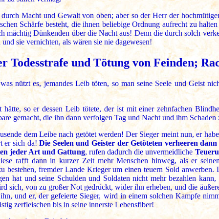
 durch Macht und Gewalt von oben; aber so der Herr der hochmütig
nnischen Schärfe besteht, die ihnen beliebige Ordnung aufrecht zu halt
 sich mächtig Dünkenden über die Nacht aus! Denn die durch solch ve
 und sie vernichten, als wären sie nie dagewesen!
er Todesstrafe und Tötung von Feinden; Ra
as nützt es, jemandes Leib töten, so man seine Seele und Geist nich
 hätte, so er dessen Leib tötete, der ist mit einer zehnfachen Blind
bare gemacht, die ihn dann verfolgen Tag und Nacht und ihm Schaden 
usende dem Leibe nach getötet werden! Der Sieger meint nun, er habe si
t er sich da!
Die Seelen und Geister der Getöteten verheeren dann
ten jeder Art und Gattung
, rufen dadurch die unvermeidliche
Teueru
iese rafft dann in kurzer Zeit mehr Menschen hinweg, als er seine
zu bestehen, fremder Lande Krieger um einen teuern Sold anwerben. 
gen hat und seine Schulden und Soldaten nicht mehr bezahlen kann, 
wird sich, von zu großer Not gedrückt, wider ihn erheben, und die äuß
hn, und er, der gefeierte Sieger, wird in einem solchen Kampfe nimm
tig zerfleischen bis in seine innerste Lebensfiber!