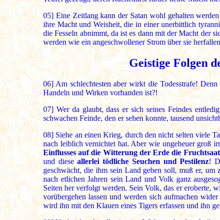
05]
Eine Zeitlang kann der Satan wohl gehalten werden
ihre Macht und Weisheit, die in einer unerbittlich tyra
die Fesseln abnimmt, da ist es dann mit der Macht der
werden wie ein angeschwollener Strom über sie herfallen
Geistige Folgen d
06]
Am schlechtesten aber wirkt die Todesstrafe! Denn w
Handeln und Wirken vorhanden ist?!
07]
Wer da glaubt, dass er sich seines Feindes entledigt
schwachen Feinde, den er sehen konnte, tausend unsicht
08]
Siehe an einen Krieg, durch den nicht selten viele Ta
nach leiblich vernichtet hat. Aber wie ungeheuer groß irr
Einflusses auf die Witterung der Erde die Fruchtsaa
und diese
allerlei tödliche Seuchen und Pestilenz
! D
geschwächt, die ihm sein Land geben soll, muß er, um 
nach etlichen Jahren sein Land und Volk ganz ausgeso
Seiten her verfolgt werden. Sein Volk, das er eroberte, 
vorübergehen lassen und werden sich aufmachen wider i
wird ihn mit den Klauen eines Tigers erfassen und ihn geis