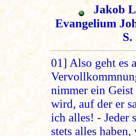
Jakob Lo
Evangelium Joh
S.
01]
Also geht es a
Vervollkommnung
nimmer ein Geist 
wird, auf der er s
ich alles! - Jeder
stets alles haben,