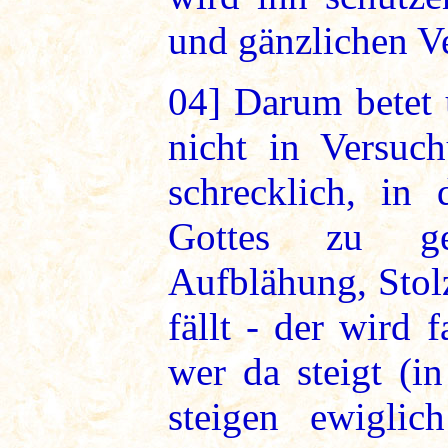
und gänzlichen V
04]
Darum betet u
nicht in Versuch
schrecklich, in
Gottes zu ge
Aufblähung, Stol
fällt - der wird 
wer da steigt (i
steigen ewigli