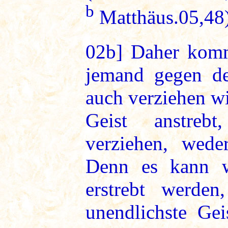
b
Matthäus.05,48
02b]
Daher komm
jemand gegen de
auch verziehen w
Geist anstreb
verziehen, wede
Denn es kann 
erstrebt werde
unendlichste Gei