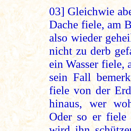
03]
Gleichwie abe
Dache fiele, am 
also wieder gehei
nicht zu derb gef
ein Wasser fiele, 
sein Fall bemer
fiele von der Er
hinaus, wer woh
Oder so er fiele
wird ihn schütz