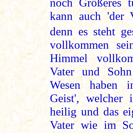
noch Größeres t
kann auch 'der V
denn es steht g
vollkommen sei
Himmel vollko
Vater und Sohn
Wesen haben in
Geist', welcher i
heilig und das e
Vater wie im S