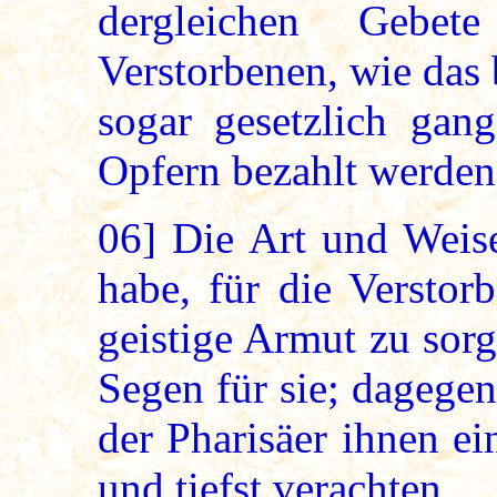
dergleichen Gebe
Verstorbenen, wie das 
sogar gesetzlich gan
Opfern bezahlt werden
06]
Die Art und Weise
habe, für die Verstor
geistige Armut zu sorge
Segen für sie; dagegen
der Pharisäer ihnen ei
und tiefst verachten.