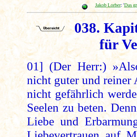
Jakob Lorber
: '
Das g
038. Kapit
für V
01]
(Der Herr:) »Also
nicht guter und reine
nicht gefährlich werde
Seelen zu beten. Denn
Liebe und Erbarmung 
Liebevertrauen auf M