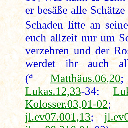
er besäße alle Schätze
Schaden litte an sei
euch allzeit nur um S
verzehren und der Ros
werdet ihr auch all
a
(
Matthäus.06,20
Lukas.12,33
-34;
Lu
Kolosser.03,01-02
jl.ev07.001,13
;
jl.ev