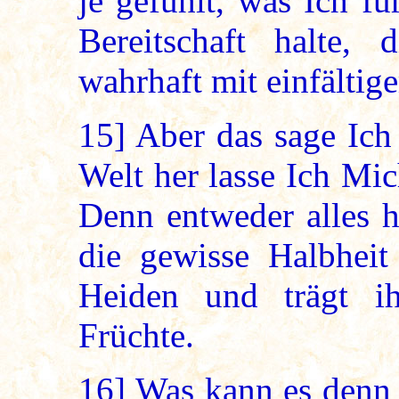
je gefühlt, was Ich f
Bereitschaft halte,
wahrhaft mit einfältig
15]
Aber das sage Ich
Welt her lasse Ich Mi
Denn entweder alles h
die gewisse Halbheit 
Heiden und trägt i
Früchte.
16]
Was kann es denn 