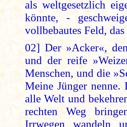
als weltgesetzlich ei
könnte, - geschweig
vollbebautes Feld, das
02]
Der »Acker«, den 
und der reife »Weize
Menschen, und die »Sch
Meine Jünger nenne. D
alle Welt und bekehre
rechten Weg bringe
Irrwegen wandeln u