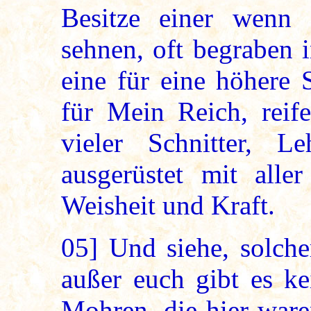
Besitze einer wenn 
sehnen, oft begraben i
eine für eine höhere 
für Mein Reich, reif
vieler Schnitter, L
ausgerüstet mit alle
Weisheit und Kraft.
05]
Und siehe, solche
außer euch gibt es ke
Mohren, die hier ware