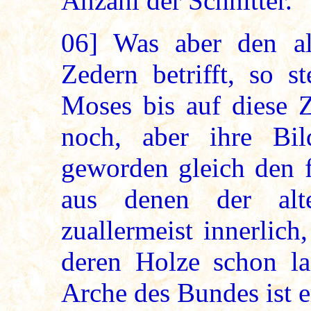
Anzahl der Schnitter.
06]
Was aber den al
Zedern betrifft, so s
Moses bis auf diese Z
noch, aber ihre Bi
geworden gleich den f
aus denen der alt
zuallermeist innerlich
deren Holze schon la
Arche des Bundes ist 