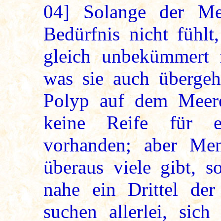
04]
Solange der Men
Bedürfnis nicht fühlt
gleich unbekümmert f
was sie auch übergehe
Polyp auf dem Meere
keine Reife für e
vorhanden; aber Me
überaus viele gibt, s
nahe ein Drittel de
suchen allerlei, sic