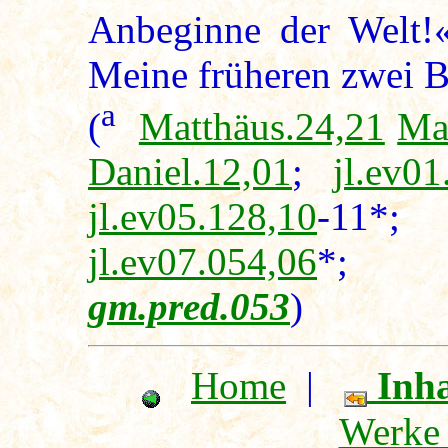
Anbeginne der Welt!
Meine früheren zwei B
a
(
Matthäus.24,21
Ma
Daniel.12,01
;
jl.ev01
jl.ev05.128,10
-1
jl.ev07.054,06
gm.pred.053
)
Home
|
Inha
Werke 