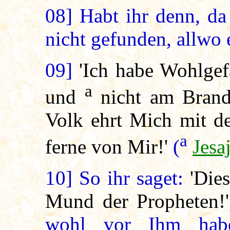
08]
Habt ihr denn, da 
nicht gefunden, allwo e
09]
'Ich habe Wohlgef
a
und
nicht am Brando
Volk ehrt Mich mit de
a
ferne von Mir!'
(
Jesa
10]
So ihr saget:
'Die
Mund der Propheten!'
wohl vor Ihm habe