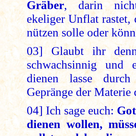
Gräber
, darin nic
ekeliger Unflat rastet
nützen solle oder könn
03]
Glaubt ihr denn
schwachsinnig und e
dienen lasse durch 
Gepränge der Materie 
04]
Ich sage euch:
Got
dienen wollen, müs