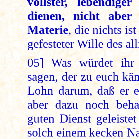
vollster, lebendige
dienen, nicht aber
Materie
, die nichts is
gefesteter Wille des al
05]
Was würdet ihr 
sagen, der zu euch kä
Lohn darum, daß er eu
aber dazu noch beha
guten Dienst geleiste
solch einem kecken Na