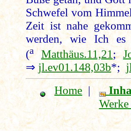
Schwefel vom Himmel g
Zeit ist nahe gekom
werden, wie Ich es 
a
(
Matthäus.11,21
;
J
⇒
jl.ev01.148,03b
*;
j
Home
|
Inha
Werke 