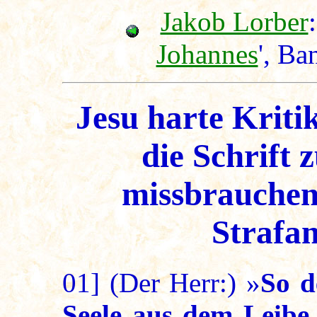
Jakob Lorber
:
Johannes
', Ba
Jesu harte Kritik
die Schrift
missbrauchen 
Strafa
01]
(Der Herr:) »
So d
Seele aus dem Leibe